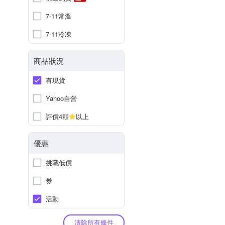
7-11常溫
7-11冷凍
商品狀況
有現貨
Yahoo自營
評價4顆
以上
優惠
挑戰低價
券
活動
清除所有條件