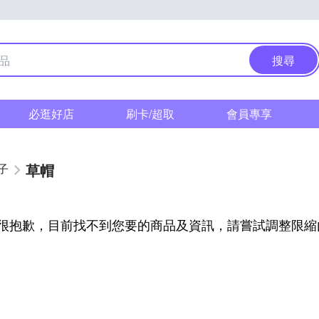
搜尋
必逛好店
刷卡/超取
會員專享
草帽
子
很抱歉，目前找不到您要的商品及資訊，請嘗試調整限縮