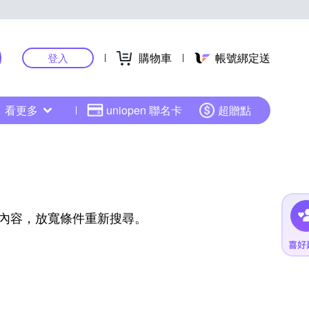
購物車
帳號綁定送
登入
看更多
uniopen 聯名卡
超贈點
內容，放寬條件重新搜尋。