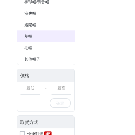
棒球帽/鴨舌帽
漁夫帽
遮陽帽
草帽
毛帽
其他帽子
價格
-
確定
取貨方式
快速到貨