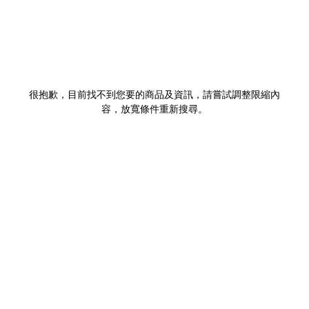
很抱歉，目前找不到您要的商品及資訊，請嘗試調整限縮內
容，放寬條件重新搜尋。