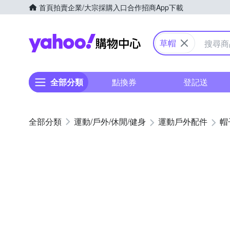
首頁
拍賣
企業/大宗採購入口
合作招商
App下載
Yahoo購物中心
草帽
全部分類
點換券
登記送
運動/戶外/休閒/健身
運動戶外配件
帽