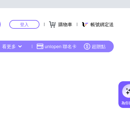
購物車
帳號綁定送
登入
看更多
uniopen 聯名卡
超贈點