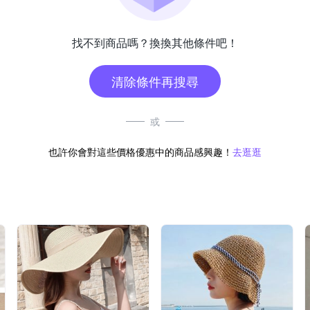
找不到商品嗎？換換其他條件吧！
清除條件再搜尋
或
也許你會對這些價格優惠中的商品感興趣！
去逛逛