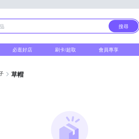
搜尋
必逛好店
刷卡/超取
會員專享
草帽
子