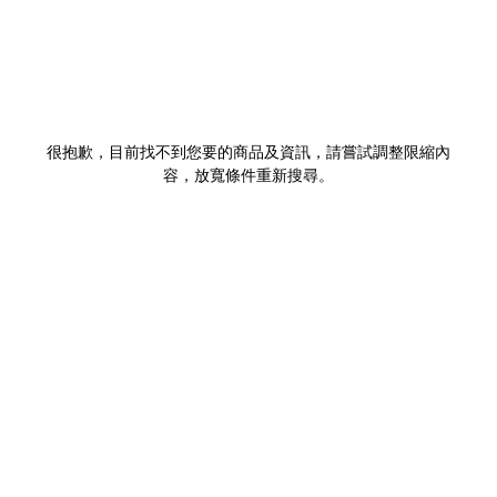
很抱歉，目前找不到您要的商品及資訊，請嘗試調整限縮內
容，放寬條件重新搜尋。