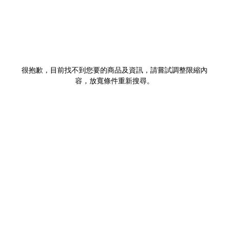
很抱歉，目前找不到您要的商品及資訊，請嘗試調整限縮內
容，放寬條件重新搜尋。