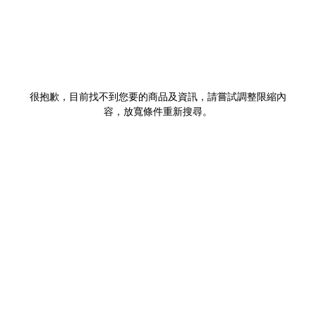
很抱歉，目前找不到您要的商品及資訊，請嘗試調整限縮內
容，放寬條件重新搜尋。