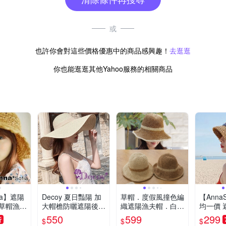
或
也許你會對這些價格優惠中的商品感興趣！
去逛逛
你也能逛逛其他Yahoo服務的相關商品
fia】遮陽
Decoy 夏日豔陽 加
草帽．度假風撞色編
【AnnaS
草帽漁夫
大帽檐防曬遮陽後綁
織遮陽漁夫帽．白鳥
均一價 
織(駝
帶編織草帽/高雅米
麗子
帽鐘型帽
550
599
299
折
$
$
$
軍風斜線