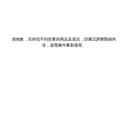
很抱歉，目前找不到您要的商品及資訊，請嘗試調整限縮內
容，放寬條件重新搜尋。