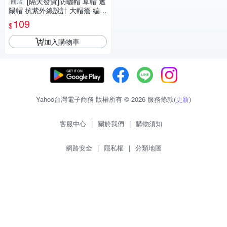
[隔天發貨]防曬帽 草帽 遮
商店
陽帽 抗紫外線設計 大帽簷 編織
帽 草編帽 渡假帽 可摺疊收納
109
$
帽子女
加入購物車
Yahoo台灣電子商務 版權所有 © 2026 服務條款(
更新
)
客服中心
|
關於我們
|
購物須知
網路安全
|
隱私權
|
分類地圖