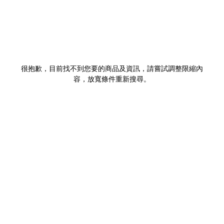
很抱歉，目前找不到您要的商品及資訊，請嘗試調整限縮內
容，放寬條件重新搜尋。