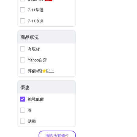
7-11常溫
7-11冷凍
商品狀況
有現貨
Yahoo自營
評價4顆
以上
優惠
挑戰低價
券
活動
清除所有條件