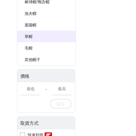
棒球帽/鴨舌帽
漁夫帽
遮陽帽
草帽
毛帽
其他帽子
價格
-
確定
取貨方式
快速到貨