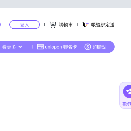
購物車
帳號綁定送
登入
看更多
uniopen 聯名卡
超贈點