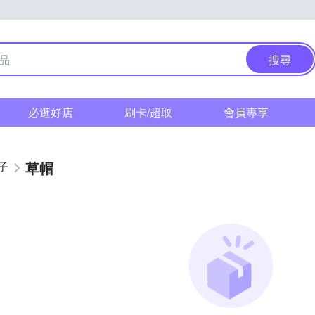
搜尋
必逛好店
刷卡/超取
會員專享
草帽
子