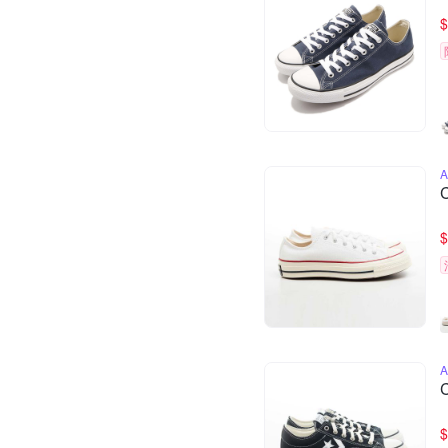
$
$
$