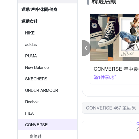
精選活動
US11.5=腳長30c
US11.5
運動/戶外/休閒/健身
EU37
EU38
運動女鞋
NIKE
adidas
PUMA
New Balance
C-MART指定商品滿3000 結帳9折
NIKEx聯合品牌 結帳
000享9折
滿1件享95折
SKECHERS
UNDER ARMOUR
Reebok
CONVERSE 467 筆結果
FILA
CONVERSE
高筒鞋