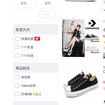
-
確定
取貨方式
$
快速到貨
7-11常溫
7-11冷凍
商品狀況
有現貨
$
Yahoo自營
評價4顆
以上