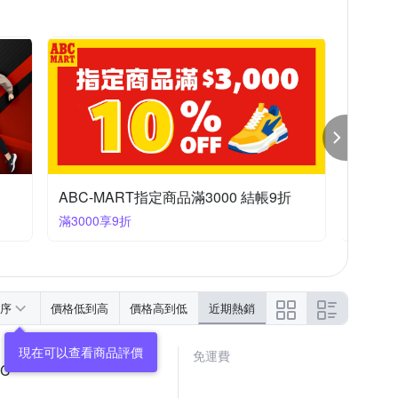
5
US15
EU34
EU35
EU36
NIKEx聯合品牌 結帳95折
NIKE
滿1件享95折
滿1件享
序
價格低到高
價格高到低
近期熱銷
免運費
0C