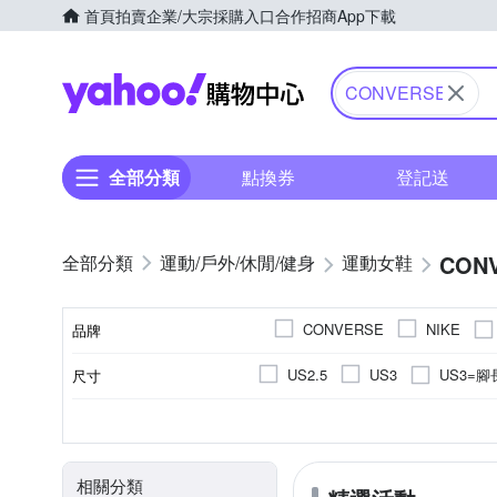
首頁
拍賣
企業/大宗採購入口
合作招商
App下載
Yahoo購物中心
CONVERSE
全部分類
點換券
登記送
CON
運動/戶外/休閒/健身
運動女鞋
CONVERSE
NIKE
品牌
US3=腳
US2.5
US3
尺寸
品牌名稱
US5=腳長24cm
US5.5
女
依吊牌標示
休閒鞋
正常
依吊牌標示
男
偏大
帆布鞋
丹寧 / 帆布
布面
偏小
水陸
無
顏色
適用性別
鞋面材質
款式
版型
鞋墊材質
US7.5=腳長26cm
US7.5
相關分類
US9.5=腳長28cm
US10