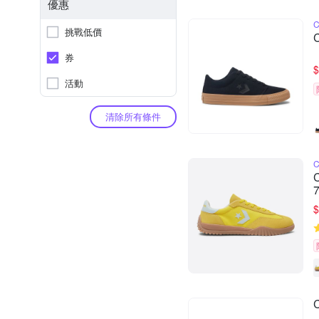
優惠
挑戰低價
券
$
活動
清除所有條件
$