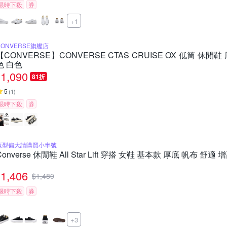
限時下殺
券
+1
CONVERSE旗艦店
【CONVERSE】CONVERSE CTAS CRUISE OX 低筒 休閒
色 白色
1,090
81折
5
(
1
)
限時下殺
券
版型偏大請購買小半號
Converse 休閒鞋 All Star Lift 穿搭 女鞋 基本款 厚底 帆布 舒適 
1,406
$
1,480
限時下殺
券
+3