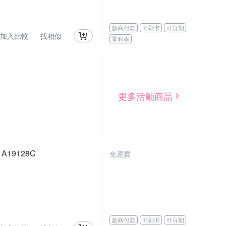
超商付款
可刷卡
可分期
加入比較
找相似
零利率
更多活動商品
 A19128C
免運費
超商付款
可刷卡
可分期