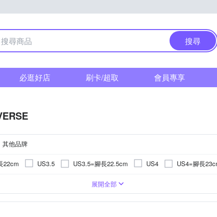
搜尋
必逛好店
刷卡/超取
會員專享
VERSE
其他品牌
長22cm
US3.5=腳長22.5cm
US4=腳長23c
US3.5
US4
US5.5=腳長24.5cm
US6=腳長24.5cm
US6
US6.5
兩用鞋
內裡
麂皮
橡膠
滑板鞋
網布
人造皮革
慢跑鞋
運動鞋
聚脂纖維
布面
漆皮
展開全部
US8=腳長26.5cm
US8.5=腳長27cm
US8
US8.5
US10=腳長28.5cm
US10.5=腳長29cm
US10.5
US11