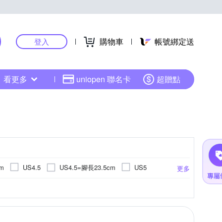
購物車
帳號綁定送
登入
看更多
uniopen 聯名卡
超贈點
m
US4.5=腳長23.5cm
US4.5
US5
更多
US6.5=腳長25cm
US7=腳長25.5cm
US7
牛皮
US9=腳長27.5cm
US9
US9.5
US11=腳長29.5cm
US11=腳長29cm