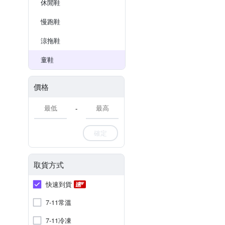
休閒鞋
慢跑鞋
涼拖鞋
童鞋
價格
-
確定
取貨方式
快速到貨
7-11常溫
7-11冷凍