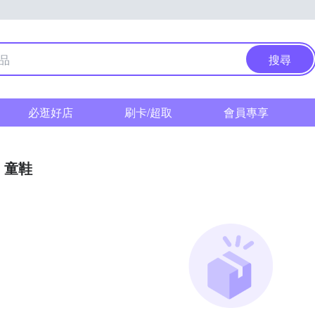
搜尋
必逛好店
刷卡/超取
會員專享
童鞋