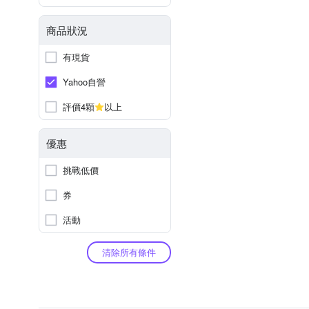
商品狀況
有現貨
Yahoo自營
評價4顆
以上
優惠
挑戰低價
券
活動
清除所有條件