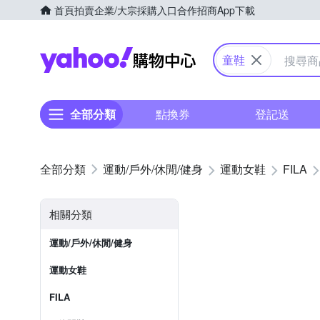
首頁
拍賣
企業/大宗採購入口
合作招商
App下載
Yahoo購物中心
童鞋
全部分類
點換券
登記送
運動/戶外/休閒/健身
運動女鞋
FILA
相關分類
運動/戶外/休閒/健身
運動女鞋
FILA