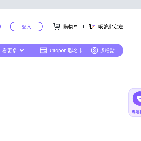
購物車
帳號綁定送
登入
看更多
uniopen 聯名卡
超贈點