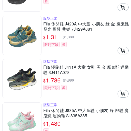
券
版型正常
Fila 休閒鞋 J429A 中大童 小朋友 綠 金 魔鬼氈
發光 燈鞋 斐樂 7J429A681
1,311
$
$
1,380
限時下殺
券
版型正常
Fila 慢跑鞋 J411A 大童 女鞋 黑 金 魔鬼氈 運動
鞋 3J411A078
1,786
$
$
1,880
限時下殺
券
版型正常
Fila 休閒鞋 J835A 中大童鞋 小朋友 綠 燈鞋 魔
鬼氈 運動鞋 2J835A335
1,480
$
券