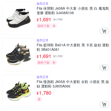
版型正常
Fila 休閒鞋 J408A 中大童 小朋友 黑 白 魔鬼氈
斐樂 運動鞋 3J408A108
1,691
$
$
1,780
限時下殺
券
版型正常
Fila 籃球鞋 B401A 中大童鞋 黑 卡其 旋鈕 運動
鞋 3B401A081
1,691
$
$
1,780
限時下殺
券
版型正常
Fila 慢跑鞋 J805A 中大童鞋 女鞋 小朋友 黑 旋
鈕 運動鞋 3J805A066
1,780
$
券