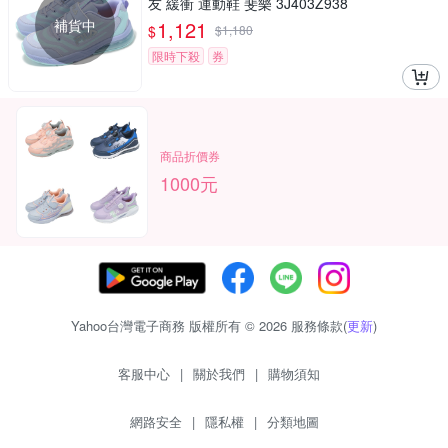
友 緩衝 運動鞋 斐樂 3J403Z938
補貨中
1,121
$
$
1,180
限時下殺
券
商品折價券
1000元
Yahoo台灣電子商務 版權所有 © 2026 服務條款(
更新
)
客服中心
|
關於我們
|
購物須知
網路安全
|
隱私權
|
分類地圖