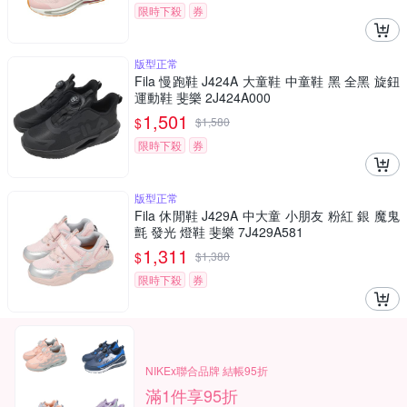
限時下殺
券
版型正常
Fila 慢跑鞋 J424A 大童鞋 中童鞋 黑 全黑 旋鈕
運動鞋 斐樂 2J424A000
1,501
$
$
1,580
限時下殺
券
版型正常
Fila 休閒鞋 J429A 中大童 小朋友 粉紅 銀 魔鬼
氈 發光 燈鞋 斐樂 7J429A581
1,311
$
$
1,380
限時下殺
券
NIKEx聯合品牌 結帳95折
滿1件享95折