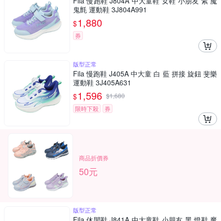
Fila 慢跑鞋 J804A 中大童鞋 女鞋 小朋友 紫 魔
鬼氈 運動鞋 3J804A991
1,880
$
券
版型正常
Fila 慢跑鞋 J405A 中大童 白 藍 拼接 旋鈕 斐樂
運動鞋 3J405A631
1,596
$
$
1,680
限時下殺
券
商品折價券
50元
版型正常
Fila 休閒鞋 J841A 中大童鞋 小朋友 黑 燈鞋 魔