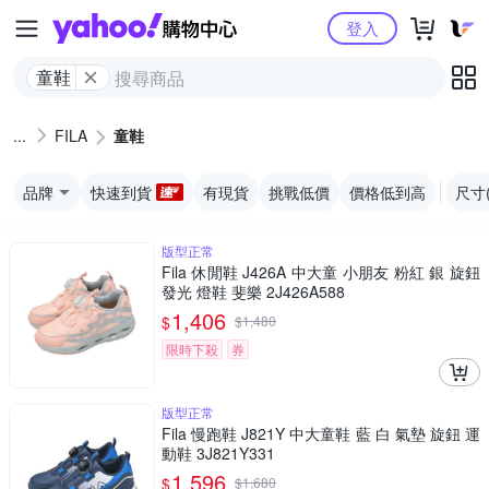
Yahoo購物中心
登入
童鞋
FILA
童鞋
品牌
快速到貨
有現貨
挑戰低價
價格低到高
尺寸
版型正常
Fila 休閒鞋 J426A 中大童 小朋友 粉紅 銀 旋鈕
發光 燈鞋 斐樂 2J426A588
1,406
$
$
1,480
限時下殺
券
版型正常
Fila 慢跑鞋 J821Y 中大童鞋 藍 白 氣墊 旋鈕 運
動鞋 3J821Y331
1,596
$
$
1,680