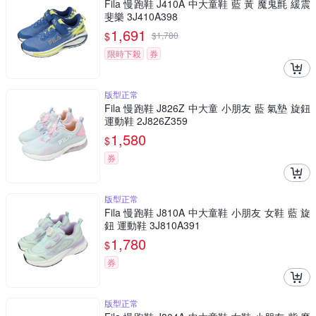
Fila 慢跑鞋 J410A 中大童鞋 藍 黃 魔鬼氈 緩震
斐樂 3J410A398
1,691
$
$
1,780
限時下殺
券
版型正常
Fila 慢跑鞋 J826Z 中大童 小朋友 藍 氣墊 旋鈕
運動鞋 2J826Z359
1,580
$
券
版型正常
Fila 慢跑鞋 J810A 中大童鞋 小朋友 女鞋 藍 旋
鈕 運動鞋 3J810A391
1,780
$
券
版型正常