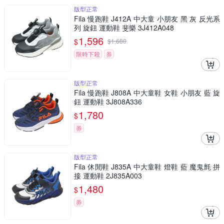
版型正常
Fila 慢跑鞋 J412A 中大童 小朋友 黑 灰 反光系
列 旋鈕 運動鞋 斐樂 3J412A048
1,596
$
$
1,680
限時下殺
券
版型正常
Fila 慢跑鞋 J808A 中大童鞋 女鞋 小朋友 藍 旋
鈕 運動鞋 3J808A336
1,780
$
券
版型正常
Fila 休閒鞋 J835A 中大童鞋 燈鞋 藍 魔鬼氈 拼
接 運動鞋 2J835A003
1,480
$
券