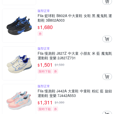
版型正常
Fila 籃球鞋 B802A 中大童鞋 女鞋 黑 魔鬼氈 運
動鞋 3B802A003
1,680
$
券
版型正常
Fila 慢跑鞋 J827Z 中大童 小朋友 米 藍 魔鬼氈
運動鞋 斐樂 2J827Z731
1,501
$
$
1,580
限時下殺
券
版型正常
Fila 慢跑鞋 J442A 大童鞋 中童鞋 粉紅 藍 旋鈕
運動鞋 斐樂 7J442A553
1,311
$
$
1,380
限時下殺
券