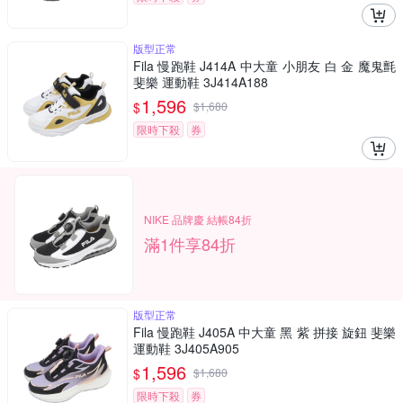
版型正常
Fila 慢跑鞋 J414A 中大童 小朋友 白 金 魔鬼氈
斐樂 運動鞋 3J414A188
1,596
$
$
1,680
限時下殺
券
NIKE 品牌慶 結帳84折
滿1件享84折
版型正常
Fila 慢跑鞋 J405A 中大童 黑 紫 拼接 旋鈕 斐樂
運動鞋 3J405A905
1,596
$
$
1,680
限時下殺
券