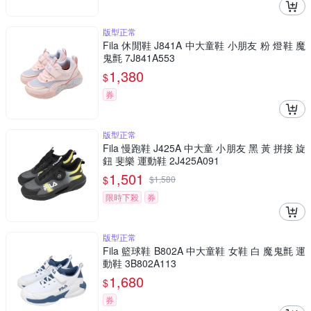
版型正常
Fila 休閒鞋 J841A 中大童鞋 小朋友 粉 燈鞋 魔
鬼氈 7J841A553
1,380
$
券
版型正常
Fila 慢跑鞋 J425A 中大童 小朋友 黑 黃 拼接 旋
鈕 斐樂 運動鞋 2J425A091
1,501
$
$
1,580
限時下殺
券
版型正常
Fila 籃球鞋 B802A 中大童鞋 女鞋 白 魔鬼氈 運
動鞋 3B802A113
1,680
$
券