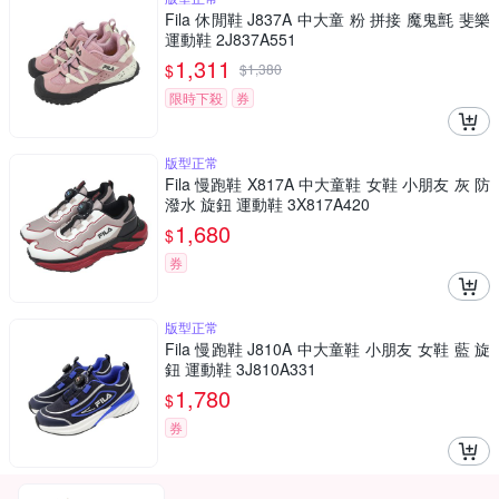
Fila 休閒鞋 J837A 中大童 粉 拼接 魔鬼氈 斐樂
運動鞋 2J837A551
1,311
$
$
1,380
限時下殺
券
版型正常
Fila 慢跑鞋 X817A 中大童鞋 女鞋 小朋友 灰 防
潑水 旋鈕 運動鞋 3X817A420
1,680
$
券
版型正常
Fila 慢跑鞋 J810A 中大童鞋 小朋友 女鞋 藍 旋
鈕 運動鞋 3J810A331
1,780
$
券