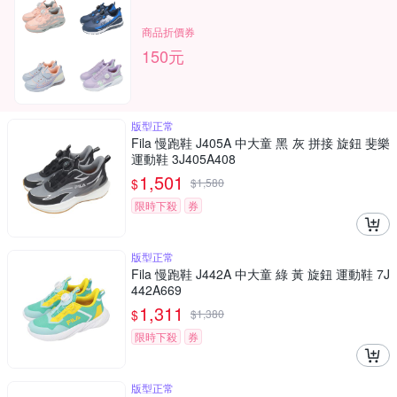
商品折價券
150元
版型正常
Fila 慢跑鞋 J405A 中大童 黑 灰 拼接 旋鈕 斐樂
運動鞋 3J405A408
1,501
$
$
1,580
限時下殺
券
版型正常
Fila 慢跑鞋 J442A 中大童 綠 黃 旋鈕 運動鞋 7J
442A669
1,311
$
$
1,380
限時下殺
券
版型正常