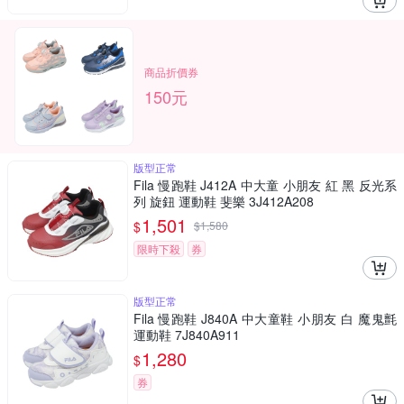
商品折價券
150元
版型正常
Fila 慢跑鞋 J412A 中大童 小朋友 紅 黑 反光系
列 旋鈕 運動鞋 斐樂 3J412A208
1,501
$
$
1,580
限時下殺
券
版型正常
Fila 慢跑鞋 J840A 中大童鞋 小朋友 白 魔鬼氈
運動鞋 7J840A911
1,280
$
券