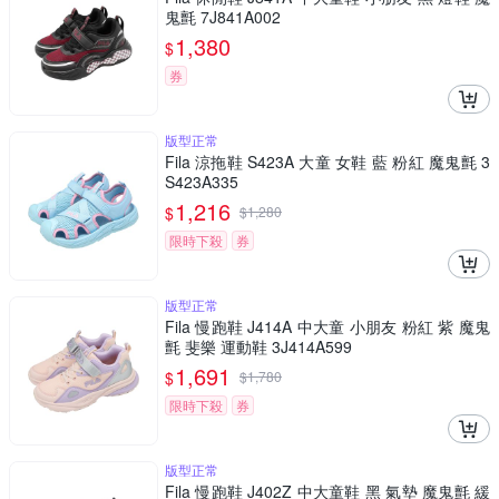
鬼氈 7J841A002
1,380
$
券
版型正常
Fila 涼拖鞋 S423A 大童 女鞋 藍 粉紅 魔鬼氈 3
S423A335
1,216
$
$
1,280
限時下殺
券
版型正常
Fila 慢跑鞋 J414A 中大童 小朋友 粉紅 紫 魔鬼
氈 斐樂 運動鞋 3J414A599
1,691
$
$
1,780
限時下殺
券
版型正常
Fila 慢跑鞋 J402Z 中大童鞋 黑 氣墊 魔鬼氈 緩