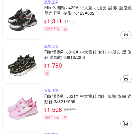
版型正常
Fila 休閒鞋 J429A 中大童 小朋友 黑 銀 魔鬼氈
發光 燈鞋 斐樂 7J429A082
1,311
$
$
1,380
限時下殺
券
版型正常
Fila 慢跑鞋 J810A 中大童鞋 女鞋 小朋友 黑 旋
鈕 運動鞋 3J810A008
1,780
$
券
版型正常
Fila 慢跑鞋 J821Y 中大童鞋 粉紅 氣墊 旋鈕 運
動鞋 3J821Y559
1,596
$
$
1,680
限時下殺
券