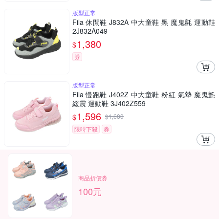
版型正常
Fila 休閒鞋 J832A 中大童鞋 黑 魔鬼氈 運動鞋
2J832A049
1,380
$
券
版型正常
Fila 慢跑鞋 J402Z 中大童鞋 粉紅 氣墊 魔鬼氈
緩震 運動鞋 3J402Z559
1,596
$
$
1,680
限時下殺
券
商品折價券
100元