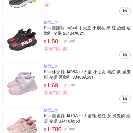
券
版型正常
Fila 慢跑鞋 J424A 中大童 小朋友 黑 紅 旋鈕 運
動鞋 斐樂 2J424A021
1,501
$
$
1,580
限時下殺
券
版型正常
Fila 休閒鞋 J408A 中大童 小朋友 粉紅 紫 魔鬼
氈 斐樂 運動鞋 3J408A591
1,691
$
$
1,780
限時下殺
券
版型正常
Fila 慢跑鞋 J410A 中大童鞋 粉紅 灰 魔鬼氈 緩
震 斐樂 3J410A558
1,786
$
$
1,880