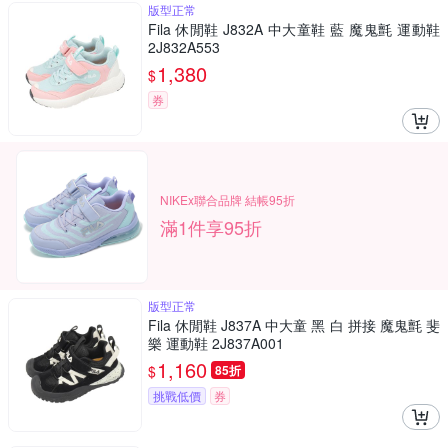
版型正常
Fila 休閒鞋 J832A 中大童鞋 藍 魔鬼氈 運動鞋
2J832A553
1,380
$
券
NIKEx聯合品牌 結帳95折
滿1件享95折
版型正常
Fila 休閒鞋 J837A 中大童 黑 白 拼接 魔鬼氈 斐
樂 運動鞋 2J837A001
1,160
$
85折
挑戰低價
券