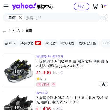
Yahoo購物中心
登入
童鞋
FILA
童鞋
品牌
快速到貨
有現貨
挑戰低價
價格低到高
尺寸
旋鈕慢跑鞋 版型正常
Fila 慢跑鞋 J416Z 中童 白 黑黃 旋鈕 拼接 緩衝
小朋友 運動鞋 斐樂 2J416Z090
補貨中
1,406
$
$
1,480
5
(
1
)
限時下殺
券
版型正常
Fila 慢跑鞋 J428Z 黑 白 中大童 小朋友 旋鈕 發
光 運動鞋 斐樂 2J428Z010
補貨中
1,406
$
$
1,480