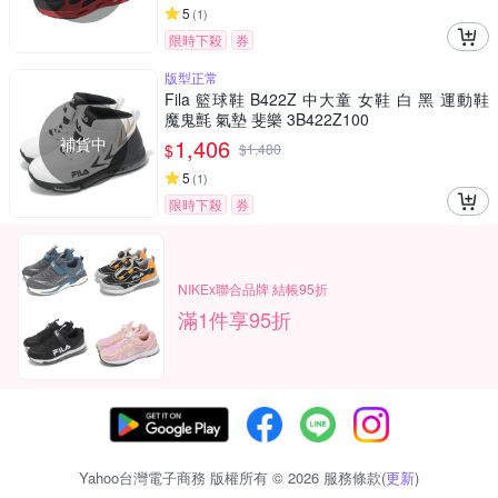
5
(
1
)
限時下殺
券
版型正常
Fila 籃球鞋 B422Z 中大童 女鞋 白 黑 運動鞋
魔鬼氈 氣墊 斐樂 3B422Z100
補貨中
1,406
$
$
1,480
5
(
1
)
限時下殺
券
NIKEx聯合品牌 結帳95折
滿1件享95折
Yahoo台灣電子商務 版權所有 © 2026 服務條款(
更新
)