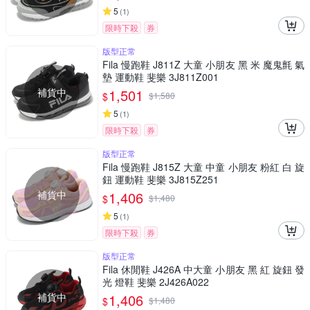
5
(
1
)
限時下殺
券
版型正常
Fila 慢跑鞋 J811Z 大童 小朋友 黑 米 魔鬼氈 氣
墊 運動鞋 斐樂 3J811Z001
補貨中
1,501
$
$
1,580
5
(
1
)
限時下殺
券
版型正常
Fila 慢跑鞋 J815Z 大童 中童 小朋友 粉紅 白 旋
鈕 運動鞋 斐樂 3J815Z251
補貨中
1,406
$
$
1,480
5
(
1
)
限時下殺
券
版型正常
Fila 休閒鞋 J426A 中大童 小朋友 黑 紅 旋鈕 發
光 燈鞋 斐樂 2J426A022
補貨中
1,406
$
$
1,480