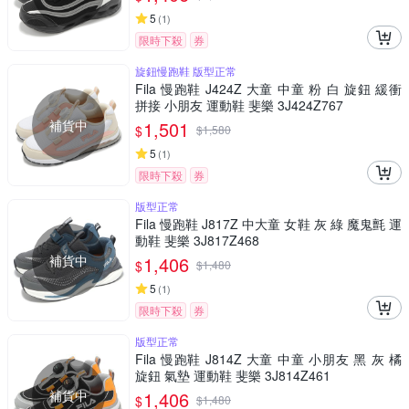
5
(
1
)
限時下殺
券
旋鈕慢跑鞋 版型正常
Fila 慢跑鞋 J424Z 大童 中童 粉 白 旋鈕 緩衝
拼接 小朋友 運動鞋 斐樂 3J424Z767
補貨中
1,501
$
$
1,580
5
(
1
)
限時下殺
券
版型正常
Fila 慢跑鞋 J817Z 中大童 女鞋 灰 綠 魔鬼氈 運
動鞋 斐樂 3J817Z468
補貨中
1,406
$
$
1,480
5
(
1
)
限時下殺
券
版型正常
Fila 慢跑鞋 J814Z 大童 中童 小朋友 黑 灰 橘
旋鈕 氣墊 運動鞋 斐樂 3J814Z461
補貨中
1,406
$
$
1,480