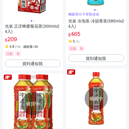
獨家茶分子萃取技術
光泉 冷泡茶-冷韻青茶(585mlx2
光泉 正庄蜂蜜菊花茶(300mlx2
4入)
4入)
465
$
209
$
5
(
1
)
4.8
(
14
)
總銷量>50
活動
券
活動
券
貨到通知我
貨到通知我
補貨中
補貨中