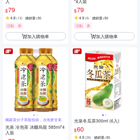
入
*4入裝
79
79
$
$
4.8
4.9
(
13
)
總銷量>50
(
9
)
總銷量>50
活動
券
活動
券
加入購物車
加入購物車
獨家茶分子萃取技術，冷泡更甘美
光泉冬瓜茶300ml (6入)
光泉 冷泡茶 冰釀烏龍 585ml*4
60
$
入裝
4.9
(
26
)
總銷量>50