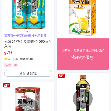
補貨中
獨家茶分子萃取技術 冷泡更甘美
光泉 冷泡茶-冷韻青茶-585ml*4
入裝
御茶園、每朝健康 全品項七折起
79
$
滿49大優惠
4.9
(
24
)
總銷量>100
活動
券
貨到通知我
補貨中
補貨中