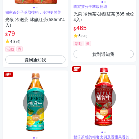
獨家茶分子萃取技術
獨家茶分子萃取技術，冷泡更甘美
光泉 冷泡茶-冰釀紅茶(585mlx2
光泉 冷泡茶-冰釀紅茶(585ml*4
4入)
入)
465
$
79
$
5
(
20
)
4.8
(
9
)
活動
券
活動
券
貨到通知我
貨到通知我
補貨中
補貨中
雙倍茶感的輕奢比例及香甜果香的極