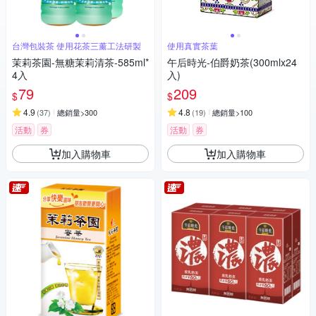
台灣包裝茶 使用花茶三薰工法研製
使用真實茶葉
茉莉茶園-無糖茉莉清茶-585ml*
午后時光-伯爵奶茶(300mlx24
4入
入)
79
209
$
$
4.9
4.8
(
37
)
總銷量>300
(
19
)
總銷量>100
活動
券
活動
券
加入購物車
加入購物車