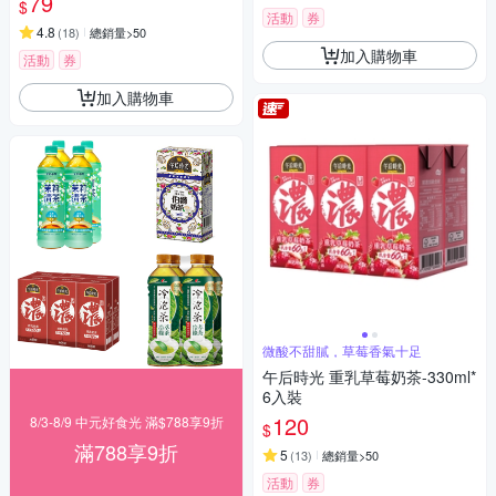
79
$
活動
券
4.8
(
18
)
總銷量>50
加入購物車
活動
券
加入購物車
微酸不甜膩，草莓香氣十足
午后時光 重乳草莓奶茶-330ml*
6入裝
120
8/3-8/9 中元好食光 滿$788享9折
$
滿788享9折
5
(
13
)
總銷量>50
活動
券