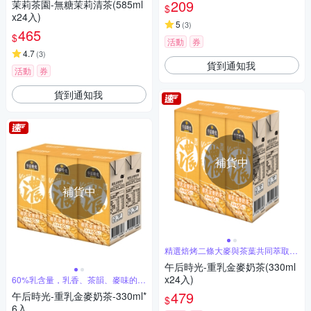
209
茉莉茶園-無糖茉莉清茶(585ml
$
x24入)
5
(
3
)
465
$
活動
券
4.7
(
3
)
貨到通知我
活動
券
貨到通知我
補貨中
補貨中
精選焙烤二條大麥與茶葉共同萃取自
然甘甜
午后時光-重乳金麥奶茶(330ml
x24入)
60%乳含量，乳香、茶韻、麥味的完
美平衡
479
午后時光-重乳金麥奶茶-330ml*
$
6入