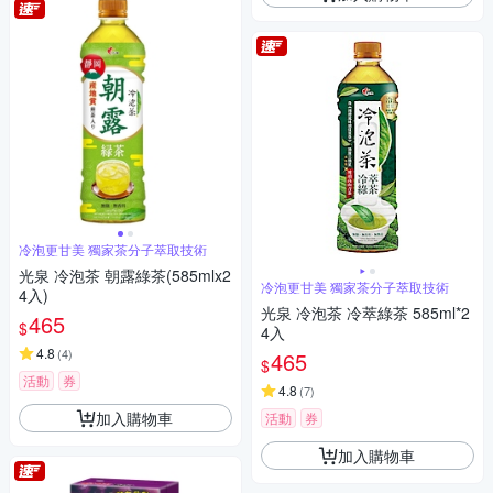
冷泡更甘美 獨家茶分子萃取技術
光泉 冷泡茶 朝露綠茶(585mlx2
冷泡更甘美 獨家茶分子萃取技術
4入)
光泉 冷泡茶 冷萃綠茶 585ml*2
465
$
4入
4.8
(
4
)
465
$
活動
券
4.8
(
7
)
加入購物車
活動
券
加入購物車