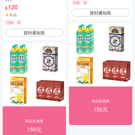
活動
券
120
$
貨到通知我
5
(
8
)
活動
券
貨到通知我
商品折價券
150元
商品折價券
150元