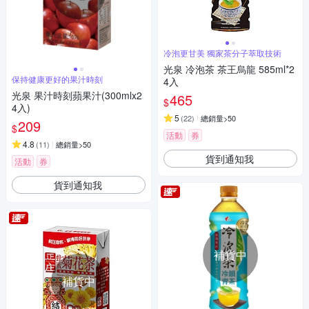
冷泡更甘美 獨家茶分子萃取技術
光泉 冷泡茶 茶王烏龍 585ml*2
保持健康更好的果汁時刻
4入
光泉 果汁時刻蘋果汁(300mlx2
465
$
4入)
5
(
22
)
總銷量>50
209
$
活動
券
4.8
(
11
)
總銷量>50
貨到通知我
活動
券
貨到通知我
補貨中
補貨中