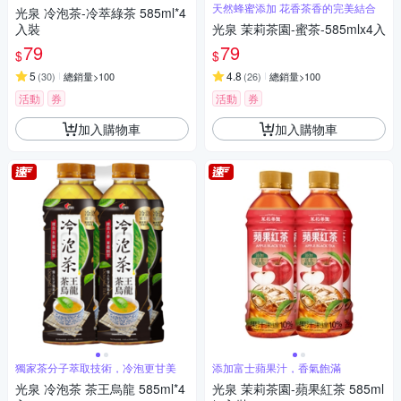
天然蜂蜜添加 花香茶香的完美結合
光泉 冷泡茶-冷萃綠茶 585ml*4
入裝
光泉 茉莉茶園-蜜茶-585mlx4入
79
79
$
$
5
4.8
(
30
)
總銷量>100
(
26
)
總銷量>100
活動
券
活動
券
加入購物車
加入購物車
獨家茶分子萃取技術，冷泡更甘美
添加富士蘋果汁，香氣飽滿
光泉 冷泡茶 茶王烏龍 585ml*4
光泉 茉莉茶園-蘋果紅茶 585ml