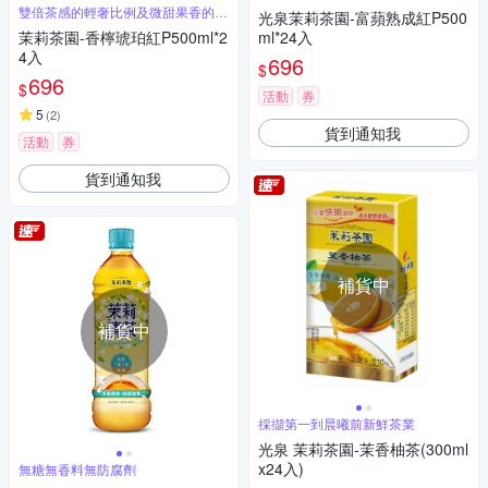
緻療癒
雙倍茶感的輕奢比例及微甜果香的極
光泉茉莉茶園-富蘋熟成紅P500
緻療癒
茉莉茶園-香檸琥珀紅P500ml*2
ml*24入
4入
696
$
696
$
活動
券
5
(
2
)
貨到通知我
活動
券
貨到通知我
補貨中
補貨中
採擷第一到晨曦前新鮮茶業
光泉 茉莉茶園-茉香柚茶(300ml
x24入)
無糖無香料無防腐劑