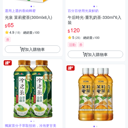
選用上選的香純蜂蜜
百分百使用光泉鮮奶
光泉 茉莉蜜茶(300mlx6入)
午后時光-重乳奶茶-330ml*6入
裝
65
$
120
$
4.9
(
18
)
總銷量>100
5
(
26
)
總銷量>100
券
活動
券
加入購物車
加入購物車
獨家茶分子萃取技術，冷泡更甘美