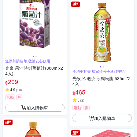
無添加防腐劑,敬請安心飲用
光泉 果汁時刻葡萄汁(300mlx2
冷泡更甘美 獨家茶分子萃取技術
4入)
光泉 冷泡茶 冰釀烏龍 585ml*2
209
$
4入
4.9
(
10
)
465
$
活動
券
5
(
2
)
加入購物車
活動
券
加入購物車