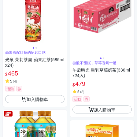
蘋果搭配紅茶的絕妙口感
光泉 茉莉茶園-蘋果紅茶(585ml
微酸不甜膩，草莓香氣十足
x24)
午后時光 重乳草莓奶茶(330ml
465
$
x24入)
5
(
4
)
479
$
活動
券
5
(
2
)
加入購物車
活動
券
加入購物車