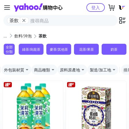
Yahoo購物中心
登入
茶飲
飲料/沖泡
茶飲
全部
綠茶/烏龍茶
麥茶/其他茶
花茶/果茶
奶茶
分類
外包裝材質
商品種類
原料原產地
製造/加工地
排