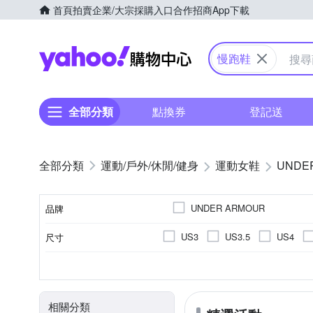
首頁
拍賣
企業/大宗採購入口
合作招商
App下載
Yahoo購物中心
慢跑鞋
全部分類
點換券
登記送
運動/戶外/休閒/健身
運動女鞋
UNDE
UNDER ARMOUR
品牌
US3
US3.5
US4
尺寸
品牌名稱
US10
US10.5
US11
依吊牌標示
女
依吊牌標示
慢跑鞋
正常
依吊牌標示
男
偏小
休閒鞋
網布
內裡材質
適用性別
鞋墊材質
款式
版型
鞋面材質
EU36
EU37
EU38
相關分類
UK4.5
UK5
UK5.5