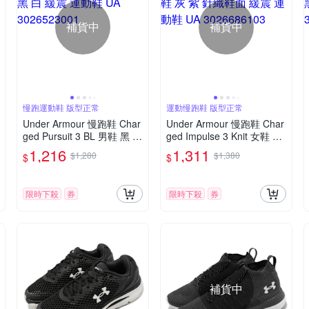
補貨中
補貨中
慢跑運動鞋 版型正常
運動慢跑鞋 版型正常
Under Armour 慢跑鞋 Char
Under Armour 慢跑鞋 Char
ged Pursuit 3 BL 男鞋 黑 白
ged Impulse 3 Knit 女鞋 灰
緩震 運動鞋 UA 302652300
紫 針織鞋面 緩震 運動鞋 U
1,216
1,311
$1,280
$1,380
$
$
1
A 3026686103
限時下殺
券
限時下殺
券
補貨中