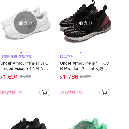
補貨中
補貨中
緩衝慢跑鞋 版型正常
版型正常
Under Armour 慢跑鞋 W C
Under Armour 慢跑鞋 HOV
harged Escape 4 NM 女鞋
R Phantom 2 Inknt 女鞋 透
灰 白 雙層中底 緩衝 運動鞋
氣 支撐 包覆 黑 紅 運動鞋 U
1,691
1,786
$1,780
$1,880
$
$
UA 3028235100
A 3024155006
限時下殺
券
限時下殺
券