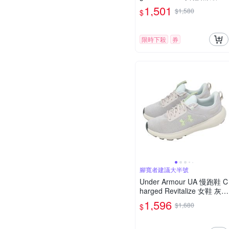
透氣 全黑 運動鞋 UA 30282
1,501
$1,580
$
61002
限時下殺
券
腳寬者建議大半號
Under Armour UA 慢跑鞋 C
harged Revitalize 女鞋 灰
白 緩震 運動鞋 302668310
1,596
$1,680
$
4