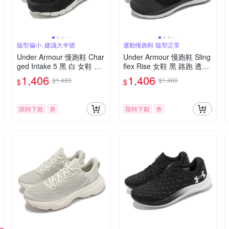
版型偏小, 建議大半號
運動慢跑鞋 版型正常
Under Armour 慢跑鞋 Char
Under Armour 慢跑鞋 Sling
ged Intake 5 黑 白 女鞋 透
flex Rise 女鞋 黑 路跑 透氣
氣 緩震 運動鞋 UA 302356
針織 緩震 運動鞋 UA 30000
1,406
1,406
$1,480
$1,480
$
$
4001
96001
限時下殺
券
限時下殺
券