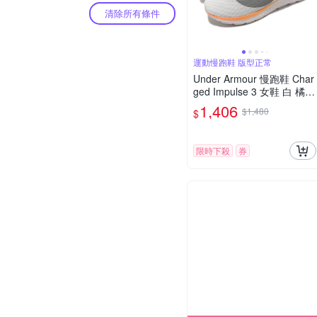
清除所有條件
運動慢跑鞋 版型正常
Under Armour 慢跑鞋 Char
ged Impulse 3 女鞋 白 橘
運動鞋 緩震 路跑 UA 30254
1,406
$1,480
$
27100
限時下殺
券