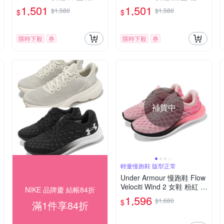
織 輕量 緩衝 運動鞋 UA 30
緩衝 編織 運動鞋 UA 30240
1,501
1,501
$1,580
$1,580
$
$
24017105
17010
限時下殺
券
限時下殺
券
補貨中
輕量慢跑鞋 版型正常
Under Armour 慢跑鞋 Flow
Velociti Wind 2 女鞋 粉紅 黑
NIKE 品牌慶 結帳84折
輕量 漸層 緩震 運動鞋 UA 3
1,596
$1,680
$
滿1件享84折
024911601