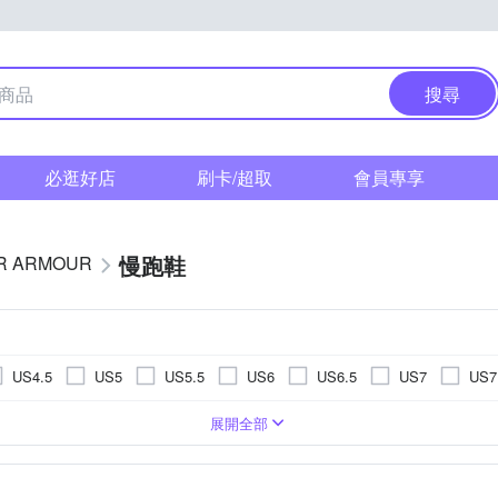
搜尋
必逛好店
刷卡/超取
會員專享
慢跑鞋
R ARMOUR
US4.5
US5
US5.5
US6
US6.5
US7
US7
US11.5
US12
US12.5
US13
US13.5
US14
展開全部
EU39
EU40
EU41
EU42
EU43
EU44
UK6
UK6.5
UK7
UK7.5
UK8
UK8.5