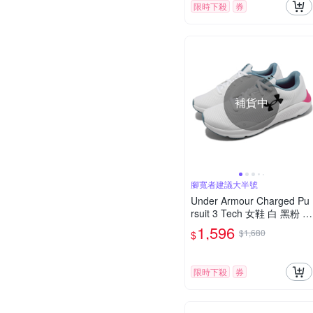
限時下殺
券
補貨中
腳寬者建議大半號
Under Armour Charged Pu
rsuit 3 Tech 女鞋 白 黑粉 路
跑 運動鞋 UA 支撐 302543
1,596
$1,680
$
0102
限時下殺
券