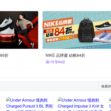
95折
NIKE 品牌慶 結帳84折
滿1件享84折
推薦排