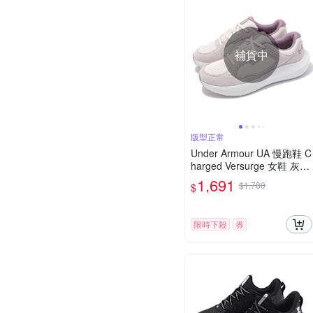
補貨中
版型正常
Under Armour UA 慢跑鞋 C
harged Versurge 女鞋 灰紫
運動鞋 緩震 回彈 UA 30284
1,691
$1,780
$
06289
限時下殺
券