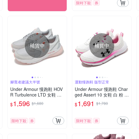
限時下殺
券
補貨中
補貨中
腳寬者建議大半號
運動慢跑鞋 版型正常
Under Armour 慢跑鞋 HOV
Under Armour 慢跑鞋 Char
R Turbulence LTD 女鞋 灰
ged Assert 10 女鞋 白 粉 緩
粉紅 緩衝 支撐 UA 運動鞋 3
震 回彈 運動鞋 路跑 UA 30
1,596
1,691
$1,680
$1,780
$
$
026144103
26179102
限時下殺
券
限時下殺
券