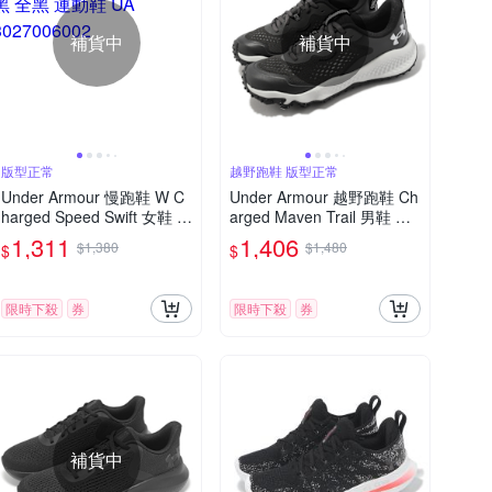
補貨中
補貨中
版型正常
越野跑鞋 版型正常
Under Armour 慢跑鞋 W C
Under Armour 越野跑鞋 Ch
harged Speed Swift 女鞋 黑
arged Maven Trail 男鞋 黑
全黑 運動鞋 UA 302700600
灰 緩震 運動鞋 UA 302614
1,311
1,406
$1,380
$1,480
$
$
2
3101
限時下殺
券
限時下殺
券
補貨中