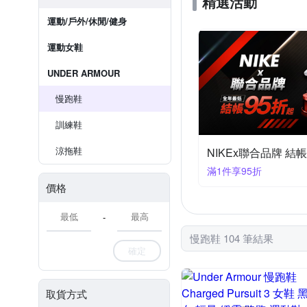
精選活動
運動/戶外/休閒/健身
運動女鞋
UNDER ARMOUR
慢跑鞋
訓練鞋
涼拖鞋
NIKEx聯合品牌 結帳
滿1件享95折
價格
-
慢跑鞋 104 筆結果
確定
取貨方式