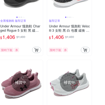
全黑慢跑鞋 版型正常
版型正常
Under Armour 慢跑鞋 Char
Under Armour 慢跑鞋 Veloc
ged Rogue 5 女鞋 黑 緩衝
iti 3 女鞋 黑 白 包覆 緩衝 U
透氣 全黑 運動鞋 UA 30282
A 運動鞋 3026124004
1,406
1,406
$1,480
$1,480
$
$
62002
限時下殺
券
限時下殺
券
補貨中
補貨中