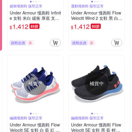
緩衝慢跑鞋 版型正常
運動慢跑鞋 版型正常
Under Armour 慢跑鞋 Infinit
Under Armour 慢跑鞋 Flow
e 女鞋 米白 緩衝 厚底 支撐
Velociti Wind 2 女鞋 黑 白
運動鞋 UA 3027524200
路跑 UA 輕量 運動鞋 內建
1,412
1,412
85折
85折
$
$
晶片 3025662003
挑戰低價
券
挑戰低價
券
補貨中
補貨中
編織慢跑鞋 版型正常
編織慢跑鞋 版型正常
Under Armour 慢跑鞋 Flow
Under Armour 慢跑鞋 Flow
Velociti SE 女鞋 白 藍 紅 編
Velociti SE 女鞋 黑 藍 輕量