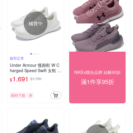
補貨中
版型正常
Under Armour 慢跑鞋 W C
harged Speed Swift 女鞋 白
NIKEx聯合品牌 結帳95折
灰 緩震 透氣 運動鞋 UA 30
1,691
$1,780
$
滿1件享95折
27006102
限時下殺
券