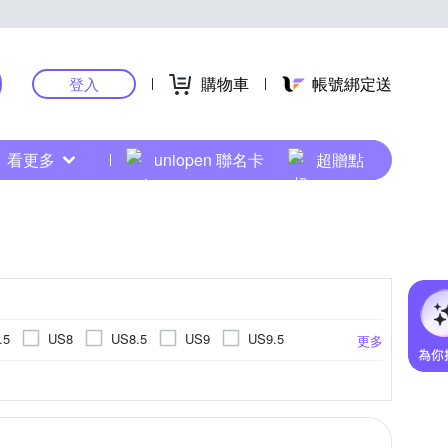
購物車
帳號綁定送
登入
看更多
uniopen 聯名卡
超贈點
.5
US8
US8.5
US9
US9.5
更多
US14.5
US15
EU34
EU35
EU45
EU46
UK3
UK3.5
UK4