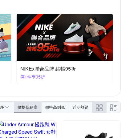
NIKEx聯合品牌 結帳95折
滿1件享95折
序
價格低到高
價格高到低
近期熱銷