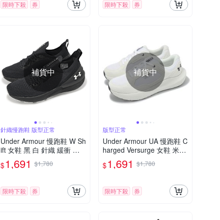
限時下殺
券
限時下殺
券
補貨中
補貨中
針織慢跑鞋 版型正常
版型正常
Under Armour 慢跑鞋 W Sh
Under Armour UA 慢跑鞋 C
ift 女鞋 黑 白 針織 緩衝 運
harged Versurge 女鞋 米白
動鞋 UA 3027777004
運動鞋 緩震 回彈 30284061
1,691
1,691
$1,780
$1,780
$
$
03
限時下殺
券
限時下殺
券