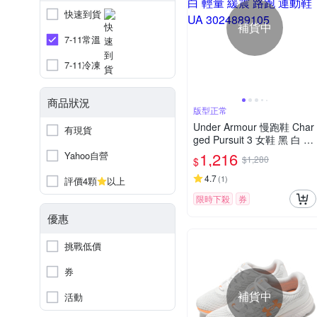
快速到貨
補貨中
7-11常溫
7-11冷凍
商品狀況
版型正常
Under Armour 慢跑鞋 Char
有現貨
ged Pursuit 3 女鞋 黑 白 輕
量 緩震 路跑 運動鞋 UA 30
1,216
Yahoo自營
$1,280
$
24889105
4.7
(
1
)
評價4顆
以上
限時下殺
券
優惠
挑戰低價
券
補貨中
活動