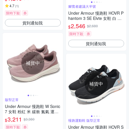
5
4.7
(
1
)
腳寬者建議大半號
Under Armour 慢跑鞋 HOVR P
限時下殺
券
hantom 3 SE Elvte 女鞋 白 藍
貨到通知我
透氣 緩震 路跑 UA 運動鞋 302
2,546
$2,680
$
6648100
限時下殺
券
貨到通知我
補貨中
補貨中
版型正常
Under Armour 慢跑鞋 W Sonic
7 女鞋 粉紅 米 緩衝 氮氣 運動
鞋 UA 3028003673
3,211
$3,380
$
慢跑運動鞋 版型正常
Under Armour 慢跑鞋 HOVR S
限時下殺
券