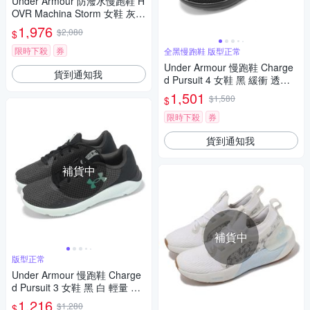
Under Armour 防潑水慢跑鞋 H
OVR Machina Storm 女鞋 灰黑
紫 運動鞋 UA 3026551300
1,976
$2,080
$
限時下殺
券
全黑慢跑鞋 版型正常
Under Armour 慢跑鞋 Charge
貨到通知我
d Pursuit 4 女鞋 黑 緩衝 透氣
全黑 運動鞋 UA 3028261002
1,501
$1,580
$
限時下殺
券
貨到通知我
補貨中
補貨中
版型正常
Under Armour 慢跑鞋 Charge
d Pursuit 3 女鞋 黑 白 輕量 緩
震 路跑 運動鞋 UA 302488910
1,216
$1,280
$