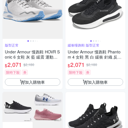
版型正常
緩衝慢跑鞋 版型正常
Under Armour 慢跑鞋 HOVR S
Under Armour 慢跑鞋 Phanto
onic 6 女鞋 灰 藍 緩震 運動鞋
m 4 女鞋 黑 白 緩衝 針織 反光
UA 3026128107
運動鞋 UA 3027594003
2,071
2,071
$2,180
$2,180
$
$
限時下殺
券
限時下殺
券
加入購物車
加入購物車