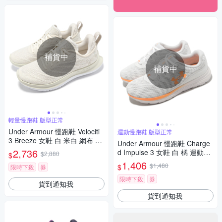
補貨中
補貨中
輕量慢跑鞋 版型正常
Under Armour 慢跑鞋 Velociti
運動慢跑鞋 版型正常
3 Breeze 女鞋 白 米白 網布 輕
Under Armour 慢跑鞋 Charge
量 緩衝 運動鞋 UA 302752130
2,736
d Impulse 3 女鞋 白 橘 運動鞋
$2,880
$
1
緩震 路跑 UA 3025427100
1,406
$1,480
$
限時下殺
券
限時下殺
券
貨到通知我
貨到通知我