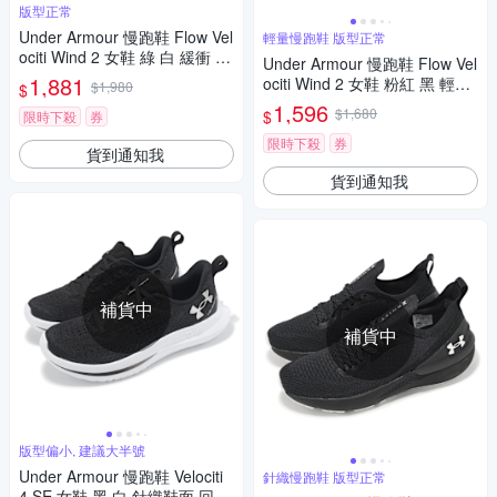
版型正常
Under Armour 慢跑鞋 Flow Vel
輕量慢跑鞋 版型正常
ociti Wind 2 女鞋 綠 白 緩衝 路
Under Armour 慢跑鞋 Flow Vel
跑 UA 運動鞋 3025662106
1,881
ociti Wind 2 女鞋 粉紅 黑 輕量
$1,980
$
漸層 緩震 運動鞋 UA 3024911
1,596
$1,680
$
限時下殺
券
601
限時下殺
券
貨到通知我
貨到通知我
補貨中
補貨中
版型偏小, 建議大半號
Under Armour 慢跑鞋 Velociti
針織慢跑鞋 版型正常
4 SE 女鞋 黑 白 針織鞋面 回彈