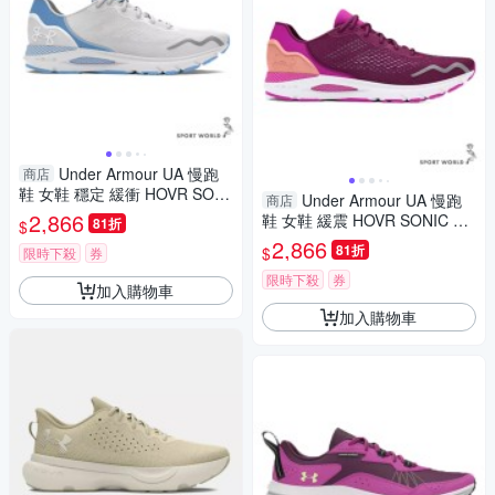
Under Armour UA 慢跑
商店
鞋 女鞋 穩定 緩衝 HOVR SONI
Under Armour UA 慢跑
商店
C 6 灰【運動世界】3026128-1
2,866
鞋 女鞋 緩震 HOVR SONIC 6
81折
$
07
紫紅【運動世界】3026128-50
2,866
81折
$
限時下殺
券
0
限時下殺
券
加入購物車
加入購物車