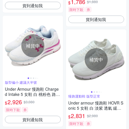
1,786
$1,880
$
027005001
貨到通知我
限時下殺
券
貨到通知我
補貨中
補貨中
版型偏小 建議大半號
Under Armour 慢跑鞋 Charge
d Intake 5 女鞋 白 桃粉色 路跑
慢跑運動鞋 版型正常
運動鞋 3023564106
2,926
$3,080
$
Under armour 慢跑鞋 HOVR S
onic 5 女鞋 白 淡紫 透氣 緩震
限時下殺
券
網布 運動鞋 UA 3024906102
2,831
$2,980
$
貨到通知我
限時下殺
券