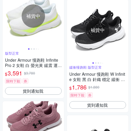
補貨中
補貨中
版型正常
Under Armour 慢跑鞋 Infinite
Pro 2 女鞋 白 螢光黃 緩震 運動
緩衝慢跑鞋 版型正常
鞋 UA 3028177102
3,591
$3,780
$
Under Armour 慢跑鞋 W Infinit
e 女鞋 黑 白 針織 穩定 緩衝 運
限時下殺
券
動鞋 UA 3027524001
1,786
$1,880
$
貨到通知我
限時下殺
券
貨到通知我