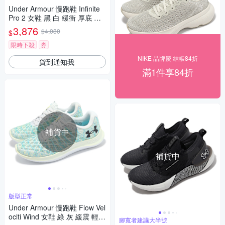
Under Armour 慢跑鞋 Infinite
Pro 2 女鞋 黑 白 緩衝 厚底 透
氣 運動鞋 UA 3028177001
3,876
$4,080
$
限時下殺
券
NIKE 品牌慶 結帳84折
貨到通知我
滿1件享84折
補貨中
補貨中
版型正常
Under Armour 慢跑鞋 Flow Vel
ociti Wind 女鞋 綠 灰 緩震 輕量
腳寬者建議大半號