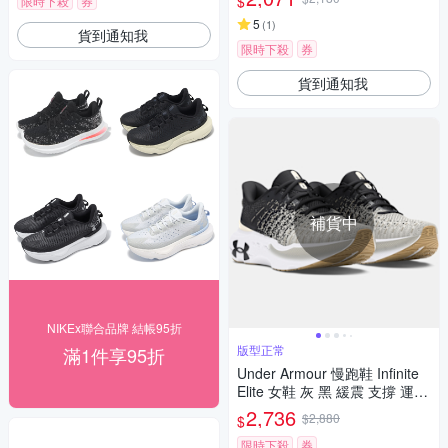
$
限時下殺
券
3
5
(
1
)
貨到通知我
限時下殺
券
貨到通知我
補貨中
NIKEx聯合品牌 結帳95折
版型正常
滿1件享95折
Under Armour 慢跑鞋 Infinite
Elite 女鞋 灰 黑 緩震 支撐 運動
鞋 UA 3027199104
2,736
$2,880
$
限時下殺
券