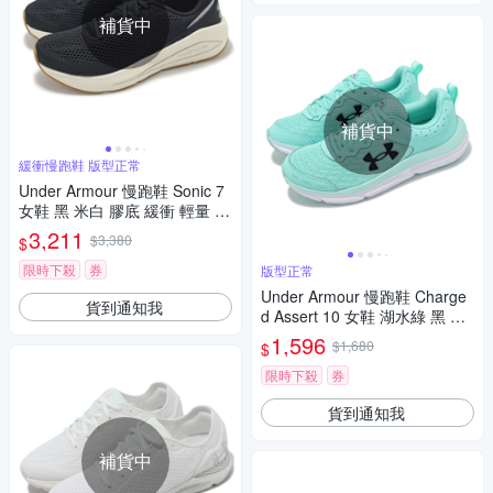
補貨中
補貨中
緩衝慢跑鞋 版型正常
Under Armour 慢跑鞋 Sonic 7
女鞋 黑 米白 膠底 緩衝 輕量 運
動鞋 UA 3028003001
3,211
$3,380
$
限時下殺
券
版型正常
Under Armour 慢跑鞋 Charge
貨到通知我
d Assert 10 女鞋 湖水綠 黑 緩
震 穩定 運動鞋 UA 302617930
1,596
$1,680
$
0
限時下殺
券
貨到通知我
補貨中