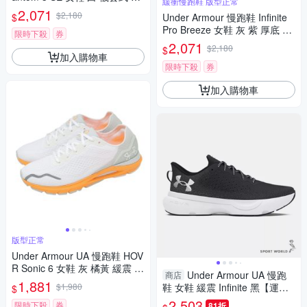
緩衝慢跑鞋 版型正常
織鞋面 緩震 運動鞋 UA 30265
2,071
$2,180
$
Under Armour 慢跑鞋 Infinite
84100
Pro Breeze 女鞋 灰 紫 厚底 緩
限時下殺
券
衝 輕量 運動鞋 UA 302719710
2,071
$2,180
$
0
加入購物車
限時下殺
券
加入購物車
版型正常
Under Armour UA 慢跑鞋 HOV
R Sonic 6 女鞋 灰 橘黃 緩震 運
Under Armour UA 慢跑
商店
動鞋 UA 3026128106
1,881
$1,980
鞋 女鞋 緩震 Infinite 黑【運動
$
世界】3027524-001
2,503
限時下殺
券
81折