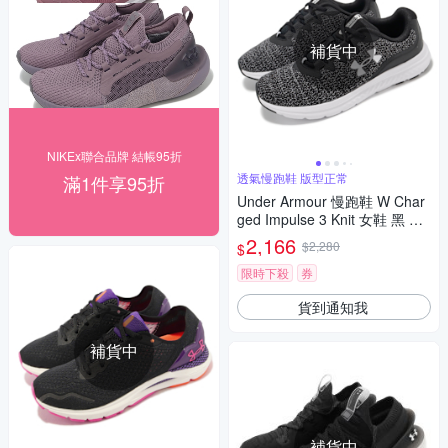
補貨中
NIKEx聯合品牌 結帳95折
透氣慢跑鞋 版型正常
滿1件享95折
Under Armour 慢跑鞋 W Char
ged Impulse 3 Knit 女鞋 黑 白
透氣 緩衝 運動鞋 UA 3026686
2,166
$2,280
$
001
限時下殺
券
貨到通知我
補貨中
補貨中