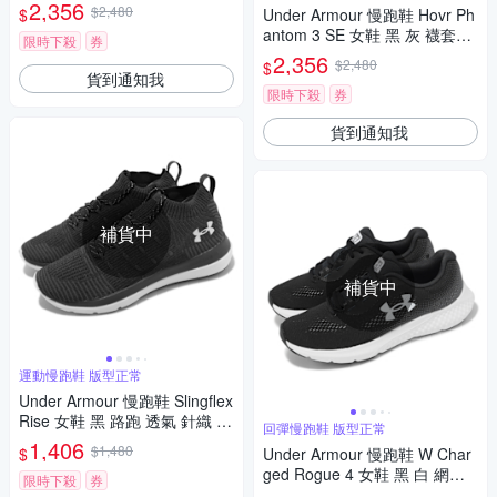
運動鞋 3026798100
2,356
$2,480
$
Under Armour 慢跑鞋 Hovr Ph
antom 3 SE 女鞋 黑 灰 襪套式
限時下殺
券
針織鞋面 緩震 運動鞋 UA 3026
2,356
$2,480
$
584002
貨到通知我
限時下殺
券
貨到通知我
補貨中
補貨中
運動慢跑鞋 版型正常
Under Armour 慢跑鞋 Slingflex
Rise 女鞋 黑 路跑 透氣 針織 緩
回彈慢跑鞋 版型正常
震 運動鞋 UA 3000096001
1,406
$1,480
$
Under Armour 慢跑鞋 W Char
ged Rogue 4 女鞋 黑 白 網布
限時下殺
券
透氣 回彈 雙密度 運動鞋 UA 3