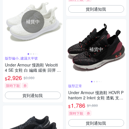
貨到通知我
補貨中
補貨中
版型偏小, 建議大半號
Under Armour 慢跑鞋 Velociti
4 SE 女鞋 白 編織 緩衝 回彈 全
白 運動鞋 UA 3027586100
2,926
$3,080
$
限時下殺
券
版型正常
Under Armour 慢跑鞋 HOVR P
貨到通知我
hantom 2 Inknt 女鞋 透氣 支撐
包覆 黑 紅 運動鞋 UA 3024155
1,786
$1,880
$
006
限時下殺
券
貨到通知我