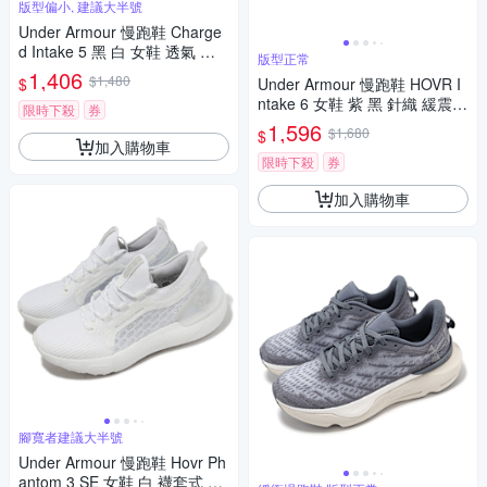
版型偏小, 建議大半號
Under Armour 慢跑鞋 Charge
d Intake 5 黑 白 女鞋 透氣 緩
版型正常
震 運動鞋 UA 3023564001
1,406
$1,480
$
Under Armour 慢跑鞋 HOVR I
ntake 6 女鞋 紫 黑 針織 緩震
限時下殺
券
運動鞋 UA 3026141102
1,596
$1,680
$
加入購物車
限時下殺
券
加入購物車
腳寬者建議大半號
Under Armour 慢跑鞋 Hovr Ph
antom 3 SE 女鞋 白 襪套式 針