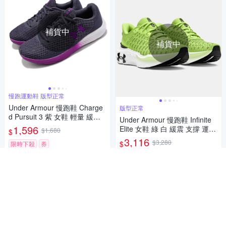
補貨中
補貨中
慢跑運動鞋 版型正常
Under Armour 慢跑鞋 Charge
版型正常
d Pursuit 3 紫 女鞋 輕量 緩震
Under Armour 慢跑鞋 Infinite
路跑 運動鞋 UA 3024889500
1,596
Elite 女鞋 綠 白 緩震 支撐 運動
$1,680
$
鞋 UA 3027199301
3,116
$3,280
$
限時下殺
券
限時下殺
券
貨到通知我
貨到通知我