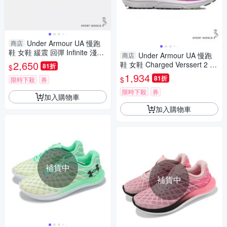
Under Armour UA 慢跑
商店
鞋 女鞋 緩震 回彈 Infinite 淺棕
Under Armour UA 慢跑
商店
【運動世界】3027524-200
2,650
鞋 女鞋 Charged Verssert 2 薰
81折
$
衣草紫【運動世界】3027180-
1,934
81折
$
限時下殺
券
501
限時下殺
券
加入購物車
加入購物車
補貨中
補貨中