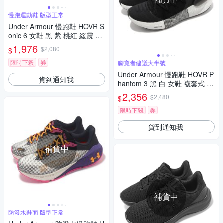
慢跑運動鞋 版型正常
Under Armour 慢跑鞋 HOVR S
onic 6 女鞋 黑 紫 桃紅 緩震 透
氣 運動鞋 UA 3026128002
1,976
$2,080
$
限時下殺
券
腳寬者建議大半號
Under Armour 慢跑鞋 HOVR P
貨到通知我
hantom 3 黑 白 女鞋 襪套式 運
動鞋 UA 3025517001
2,356
$2,480
$
限時下殺
券
貨到通知我
補貨中
補貨中
防潑水鞋面 版型正常