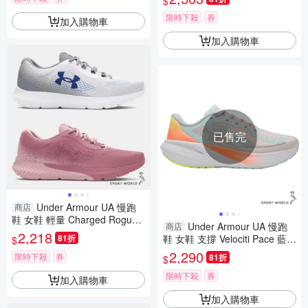
$
限時下殺
券
加入購物車
加入購物車
已售完
Under Armour UA 慢跑
商店
鞋 女鞋 輕量 Charged Rogue
Under Armour UA 慢跑
商店
4【運動世界】3027005-103/3
2,218
81折
鞋 女鞋 支撐 Velociti Pace 藍橘
$
027005-600
【運動世界】6009108-703
2,290
限時下殺
券
81折
$
限時下殺
券
加入購物車
加入購物車