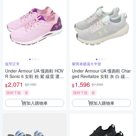
版型正常
腳寬者建議大半號
Under Armour UA 慢跑鞋 HOV
Under Armour UA 慢跑鞋 Char
R Sonic 6 女鞋 粉 紫 緩震 運動
ged Revitalize 女鞋 灰 白 緩震
鞋 3026128603
運動鞋 3026683104
2,071
1,596
$2,180
$1,680
$
$
限時下殺
券
限時下殺
券
加入購物車
加入購物車