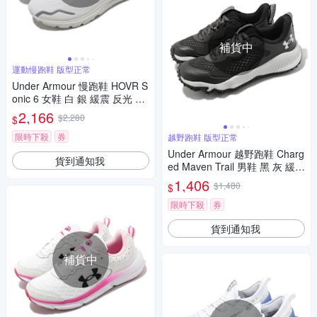
補貨中
運動慢跑鞋 版型正常
Under Armour 慢跑鞋 HOVR S
onic 6 女鞋 白 銀 緩震 反光 運
動鞋 UA 3026128101
2,166
$2,280
$
限時下殺
券
越野跑鞋 版型正常
Under Armour 越野跑鞋 Charg
貨到通知我
ed Maven Trail 男鞋 黑 灰 緩震
運動鞋 UA 3026143101
1,406
$1,480
$
限時下殺
券
貨到通知我
補貨中