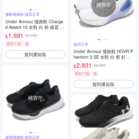
補貨中
運動慢跑鞋 版型正常
Under Armour 慢跑鞋 Charge
d Assert 10 女鞋 白 粉 緩震 回
彈 運動鞋 路跑 UA 302617910
1,691
$1,780
$
2
限時下殺
券
版型正常
Under Armour 慢跑鞋 HOVR P
貨到通知我
hantom 3 SE 女鞋 白 紫 針織
襪套 運動鞋 UA 3026584108
2,831
$2,980
$
限時下殺
券
貨到通知我
補貨中
緩衝慢跑鞋 版型正常