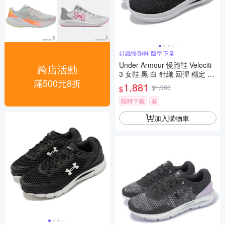
針織慢跑鞋 版型正常
Under Armour 慢跑鞋 Velociti
跨店活動
3 女鞋 黑 白 針織 回彈 穩定 Fl
滿500元8折
ow 路跑 運動鞋 UA 30261240
1,881
$1,980
$
02
限時下殺
券
加入購物車