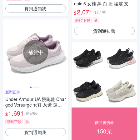
onic 6 女鞋 黑 白 藍 緩震 支撐
貨到通知我
運動鞋 UA 3026128004
2,071
$2,180
$
限時下殺
券
貨到通知我
補貨中
版型正常
Under Armour UA 慢跑鞋 Char
ged Versurge 女鞋 灰紫 運動
鞋 緩震 回彈 UA 3028406289
1,691
$1,780
$
限時下殺
券
商品折價券
150元
貨到通知我