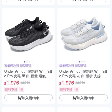
透氣慢跑鞋 版型正常
緩衝慢跑鞋 版型正常
Under Armour 慢跑鞋 W Infinit
Under Armour 慢跑鞋 W Infinit
e Pro 女鞋 黑 白 輕量 透氣 緩
e Pro 女鞋 灰 白 緩衝 支撐 運
震 路跑 運動鞋 UA 302720000
動鞋 UA 3027200106
1,976
1,976
$2,080
$2,080
$
$
1
限時下殺
券
限時下殺
券
加入購物車
加入購物車