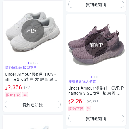
貨到通知我
補貨中
補貨中
慢跑運動鞋 版型正常
Under Armour 慢跑鞋 HOVR I
nfinite 5 女鞋 白 灰 輕量 緩震
腳寬者建議大半號
路跑 運動鞋 UA 3026550103
2,356
$2,480
$
Under Armour 慢跑鞋 HOVR P
hantom 3 SE 女鞋 紫 緩震 襪
限時下殺
券
套 運動鞋 UA 3026584600
2,261
$2,380
$
貨到通知我
限時下殺
券
貨到通知我