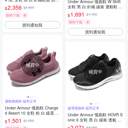
Under Armour 慢跑鞋 W Shift
運動鞋 UA 3027586001
2,356
女鞋 黑 白 針織 緩衝 運動鞋 U
$2,480
$
A 3027777004
1,691
$1,780
$
限時下殺
券
限時下殺
券
貨到通知我
貨到通知我
補貨中
補貨中
運動慢跑鞋 版型正常
Under Armour 慢跑鞋 Charge
緩震慢跑鞋 版型正常
d Assert 10 女鞋 粉 白 緩震 回
Under Armour 慢跑鞋 HOVR S
彈 運動鞋 路跑 UA 302617960
1,501
onic 6 女鞋 黑 白 緩衝 透氣 反
$1,580
$
0
光 路跑 運動鞋 UA 302612800
2,071
$2,180