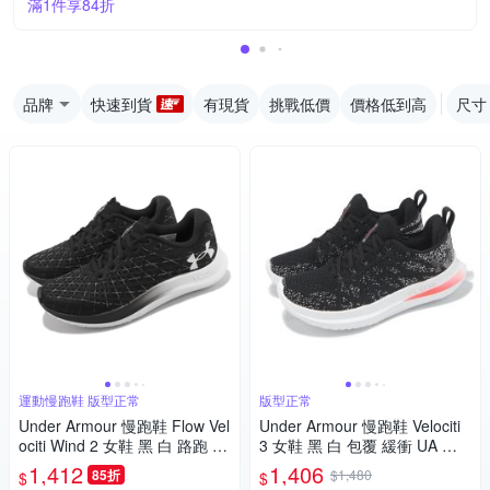
滿1件享84折
品牌
快速到貨
有現貨
挑戰低價
價格低到高
尺寸
運動慢跑鞋 版型正常
版型正常
Under Armour 慢跑鞋 Flow Vel
Under Armour 慢跑鞋 Velociti
ociti Wind 2 女鞋 黑 白 路跑 U
3 女鞋 黑 白 包覆 緩衝 UA 運
A 輕量 運動鞋 內建晶片 30256
動鞋 3026124004
1,412
1,406
85折
$1,480
$
$
62003