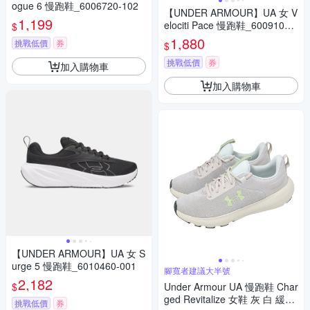
ogue 6 慢跑鞋_6006720-102
【UNDER ARMOUR】UA 女 V
1,199
elociti Pace 慢跑鞋_6009108-
$
106
1,880
挑戰低價
券
$
挑戰低價
券
加入購物車
加入購物車
【UNDER ARMOUR】UA 女 S
urge 5 慢跑鞋_6010460-001
腳寬者建議大半號
2,182
$
Under Armour UA 慢跑鞋 Char
ged Revitalize 女鞋 灰 白 緩震
挑戰低價
券