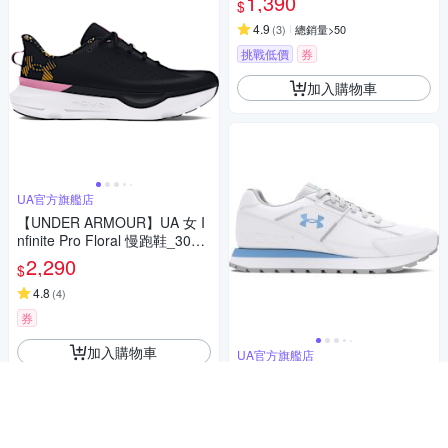
1,390
$
4.9
(
3
)
總銷量>50
挑戰低價
券
加入購物車
UA官方旗艦店
【UNDER ARMOUR】UA 女 I
nfinite Pro Floral 慢跑鞋_3028
104-001
2,290
$
4.8
(
4
)
券
加入購物車
UA官方旗艦店
【UNDER ARMOUR】UA 女 E
ssential Runner 休閒慢跑鞋_3
028409-104
1,490
$