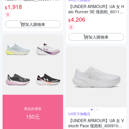
1
1,918
【UNDER ARMOUR】UA 女 H
$
alo Runner SE 慢跑鞋_601135
券
5-023
4,206
$
加入購物車
券
加入購物車
商品折價券
UA官方旗艦店
150元
【UNDER ARMOUR】UA 女 V
elociti Pace 慢跑鞋_6009108-