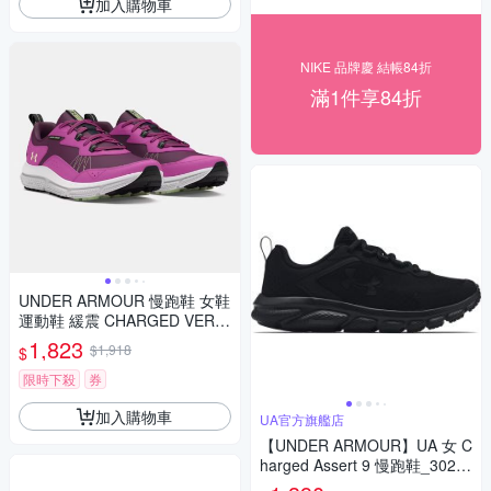
加入購物車
NIKE 品牌慶 結帳84折
滿1件享84折
UNDER ARMOUR 慢跑鞋 女鞋
運動鞋 緩震 CHARGED VERS
SERT 2 紫 3027180-501
1,823
$1,918
$
限時下殺
券
加入購物車
UA官方旗艦店
【UNDER ARMOUR】UA 女 C
harged Assert 9 慢跑鞋_3024
591-002