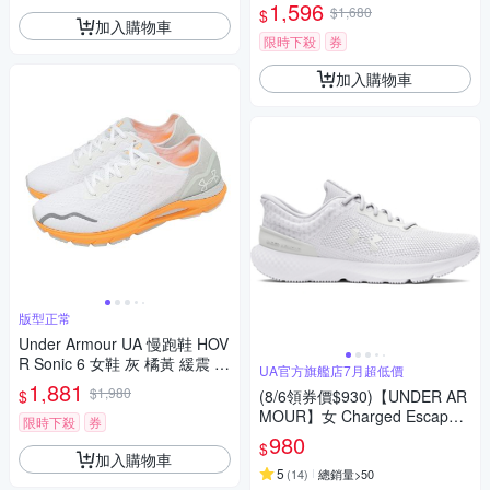
運動鞋 3026683104
1,596
$1,680
$
加入購物車
限時下殺
券
加入購物車
版型正常
Under Armour UA 慢跑鞋 HOV
R Sonic 6 女鞋 灰 橘黃 緩震 運
UA官方旗艦店7月超低價
動鞋 UA 3026128106
1,881
$1,980
$
(8/6領券價$930)【UNDER AR
MOUR】女 Charged Escape 4
限時下殺
券
Knit 慢跑鞋 運動鞋_3026526-1
980
$
04
加入購物車
5
(
14
)
總銷量>50