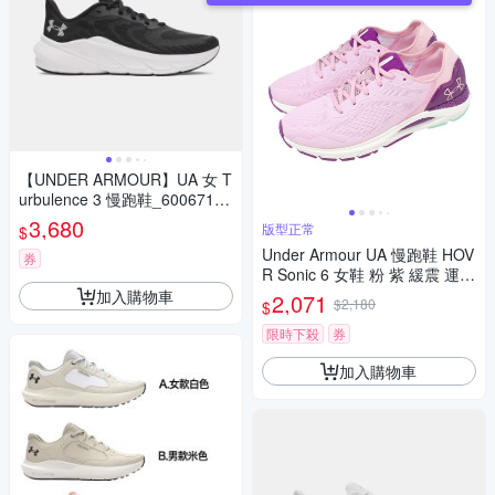
【UNDER ARMOUR】UA 女 T
urbulence 3 慢跑鞋_6006718-
001
3,680
版型正常
$
Under Armour UA 慢跑鞋 HOV
券
R Sonic 6 女鞋 粉 紫 緩震 運動
鞋 3026128603
加入購物車
2,071
$2,180
$
限時下殺
券
加入購物車