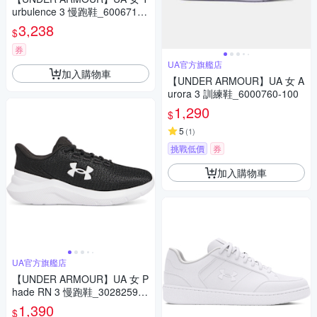
urbulence 3 慢跑鞋_6006718-
101
3,238
$
券
UA官方旗艦店
加入購物車
【UNDER ARMOUR】UA 女 A
urora 3 訓練鞋_6000760-100
1,290
$
5
(
1
)
挑戰低價
券
加入購物車
UA官方旗艦店
【UNDER ARMOUR】UA 女 P
hade RN 3 慢跑鞋_3028259-0
01
1,390
$