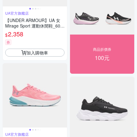
UA官方旗艦店
【UNDER ARMOUR】UA 女
Mirage Sport 運動休閒鞋_600
5798-101
2,358
$
券
商品折價券
加入購物車
100元
UA官方旗艦店