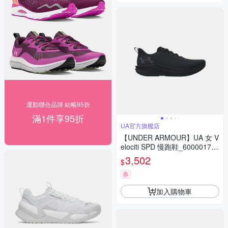
運動聯合品牌 結帳95折
滿1件享95折
UA官方旗艦店
【UNDER ARMOUR】UA 女 V
elociti SPD 慢跑鞋_6000017-0
02
3,502
$
券
加入購物車