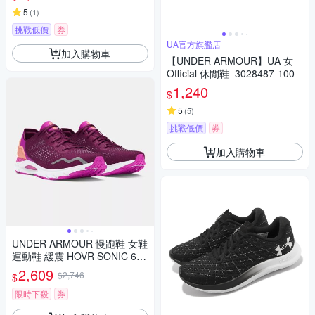
5
(
1
)
挑戰低價
券
UA官方旗艦店
加入購物車
【UNDER ARMOUR】UA 女
Official 休閒鞋_3028487-100
1,240
$
5
(
5
)
挑戰低價
券
加入購物車
UNDER ARMOUR 慢跑鞋 女鞋
運動鞋 緩震 HOVR SONIC 6
紫 3026128-500
2,609
$2,746
$
限時下殺
券