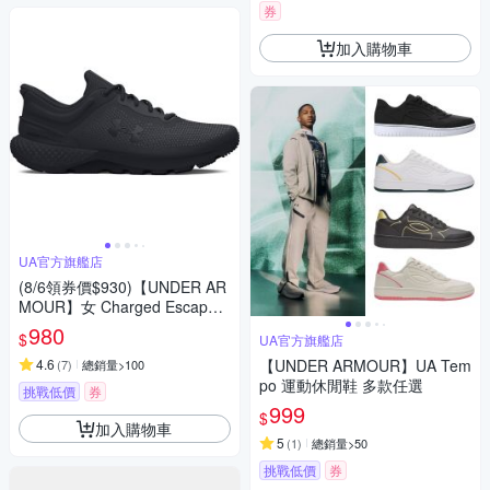
券
加入購物車
UA官方旗艦店
(8/6領券價$930)【UNDER AR
MOUR】女 Charged Escape 4
Knit 慢跑鞋 運動鞋_3026526-0
980
$
UA官方旗艦店
01
4.6
【UNDER ARMOUR】UA Tem
(
7
)
總銷量>100
po 運動休閒鞋 多款任選
挑戰低價
券
999
$
加入購物車
5
(
1
)
總銷量>50
挑戰低價
券