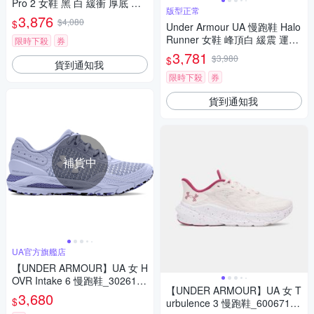
Pro 2 女鞋 黑 白 緩衝 厚底 透
版型正常
氣 運動鞋 UA 3028177001
3,876
$4,080
$
Under Armour UA 慢跑鞋 Halo
Runner 女鞋 峰頂白 緩震 運動
限時下殺
券
鞋 6005288110
3,781
$3,980
$
貨到通知我
限時下殺
券
貨到通知我
補貨中
UA官方旗艦店
【UNDER ARMOUR】UA 女 H
OVR Intake 6 慢跑鞋_3026141
【UNDER ARMOUR】UA 女 T
-502
3,680
$
urbulence 3 慢跑鞋_6006718-