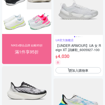
UA官方旗艦店
NIKEx聯合品牌 結帳95折
【UNDER ARMOUR】UA 女 R
eign XT 訓練鞋_6005927-100
滿1件享95折
4,030
$
券
加入購物車