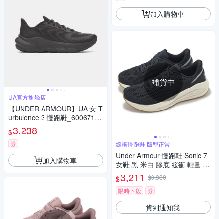
加入購物車
補貨中
UA官方旗艦店
【UNDER ARMOUR】UA 女 T
urbulence 3 慢跑鞋_6006718-
002
3,238
$
券
緩衝慢跑鞋 版型正常
Under Armour 慢跑鞋 Sonic 7
加入購物車
女鞋 黑 米白 膠底 緩衝 輕量 運
動鞋 UA 3028003001
3,211
$3,380
$
限時下殺
券
貨到通知我