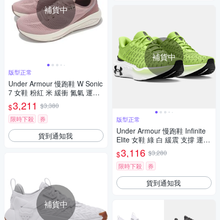
補貨中
補貨中
版型正常
Under Armour 慢跑鞋 W Sonic
7 女鞋 粉紅 米 緩衝 氮氣 運動
鞋 UA 3028003673
3,211
$3,380
$
限時下殺
券
版型正常
Under Armour 慢跑鞋 Infinite
貨到通知我
Elite 女鞋 綠 白 緩震 支撐 運動
鞋 UA 3027199301
3,116
$3,280
$
限時下殺
券
貨到通知我
補貨中