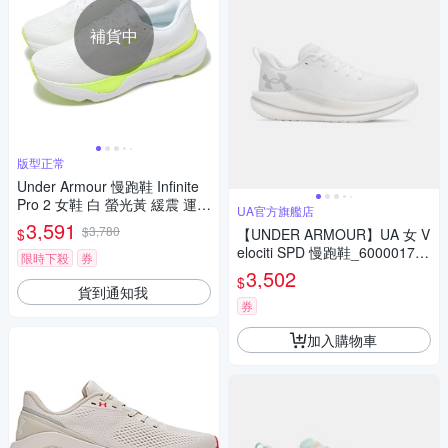
補貨中
版型正常
Under Armour 慢跑鞋 Infinite
Pro 2 女鞋 白 螢光黃 緩震 運動
UA官方旗艦店
鞋 UA 3028177102
3,591
$3,780
$
【UNDER ARMOUR】UA 女 V
elociti SPD 慢跑鞋_6000017-1
限時下殺
券
03
3,502
$
貨到通知我
券
加入購物車