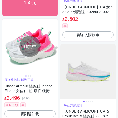
UA官方旗艦店
150元
【UNDER ARMOUR】UA 女 S
onic 7 慢跑鞋_3028003-002
3,502
$
券
加入購物車
補貨中
厚底慢跑鞋 版型正常
Under Armour 慢跑鞋 Infinite
Elite 2 女鞋 白 粉 厚底 緩衝 輕
量 運動鞋 UA 3028178101
3,496
$3,680
$
限時下殺
券
UA官方旗艦店
【UNDER ARMOUR】UA 女 T
貨到通知我
urbulence 3 慢跑鞋_6006718-