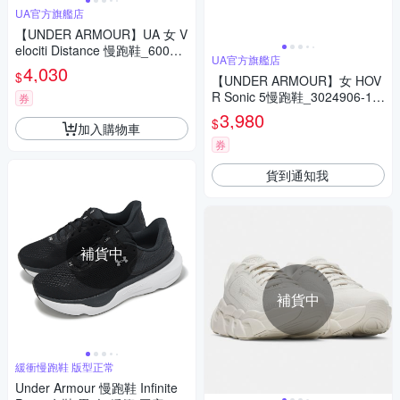
UA官方旗艦店
【UNDER ARMOUR】UA 女 V
elociti Distance 慢跑鞋_60060
UA官方旗艦店
31-703
4,030
$
【UNDER ARMOUR】女 HOV
R Sonic 5慢跑鞋_3024906-10
券
2
3,980
$
加入購物車
券
貨到通知我
補貨中
補貨中
緩衝慢跑鞋 版型正常
Under Armour 慢跑鞋 Infinite