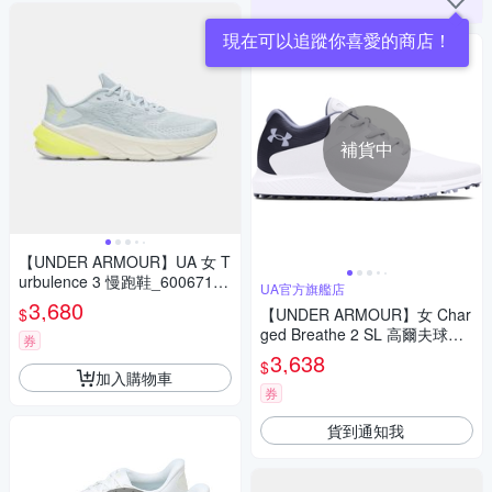
現在可以追蹤你喜愛的商店！
補貨中
【UNDER ARMOUR】UA 女 T
urbulence 3 慢跑鞋_6006718-
UA官方旗艦店
034
3,680
$
【UNDER ARMOUR】女 Char
ged Breathe 2 SL 高爾夫球鞋_
券
3026403-101
3,638
$
加入購物車
券
貨到通知我