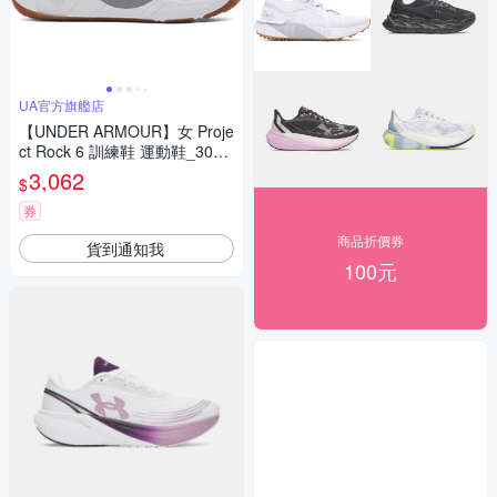
UA官方旗艦店
【UNDER ARMOUR】女 Proje
ct Rock 6 訓練鞋 運動鞋_3026
535-100
3,062
$
券
商品折價券
貨到通知我
100元