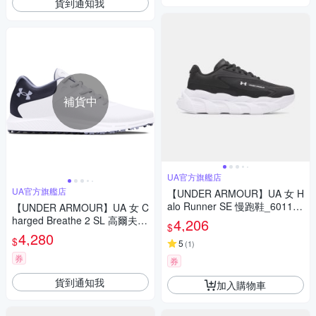
貨到通知我
補貨中
UA官方旗艦店
UA官方旗艦店
【UNDER ARMOUR】UA 女 H
alo Runner SE 慢跑鞋_601135
【UNDER ARMOUR】UA 女 C
5-001
harged Breathe 2 SL 高爾夫球
4,206
$
鞋_3026403-101
4,280
$
5
(
1
)
券
券
貨到通知我
加入購物車