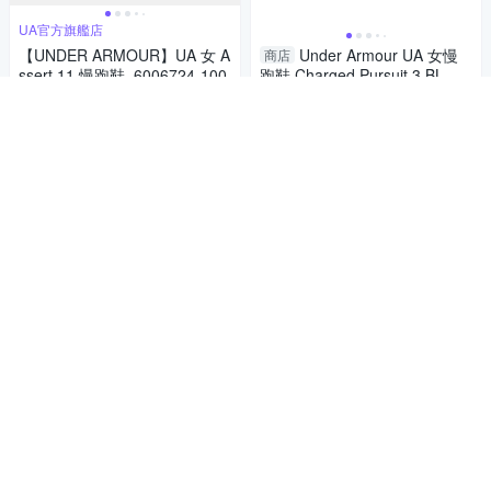
UA官方旗艦店
【UNDER ARMOUR】UA 女 A
Under Armour UA 女慢
商店
ssert 11 慢跑鞋_6006724-100
跑鞋 Charged Pursuit 3 BL 灰
【運動世界】3026523-106
2,780
2,218
81折
$
$
券
限時下殺
券
加入購物車
加入購物車
UA官方旗艦店
UA官方旗艦店
【UNDER ARMOUR】UA 女 R
【UNDER ARMOUR】UA 女 R