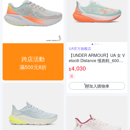
UA官方旗艦店
【UNDER ARMOUR】UA 女 V
跨店活動
elociti Distance 慢跑鞋_60060
31-703
滿500元8折
4,030
$
券
加入購物車