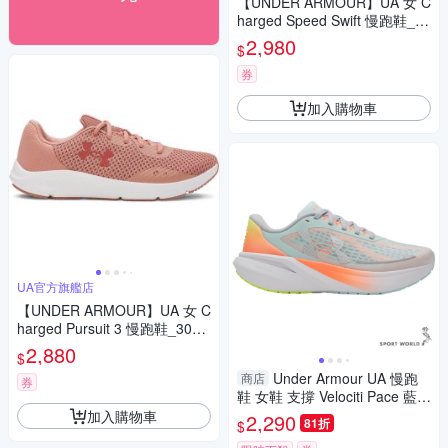
【UNDER ARMOUR】UA 女 C
harged Speed Swift 慢跑鞋_30
27006-016
2,980
$
券
加入購物車
UA官方旗艦店
【UNDER ARMOUR】UA 女 C
harged Pursuit 3 慢跑鞋_3024
889-696
2,880
$
Under Armour UA 慢跑
商店
券
鞋 女鞋 支撐 Velociti Pace 藍橘
【運動世界】6009108-703
加入購物車
2,290
81折
$