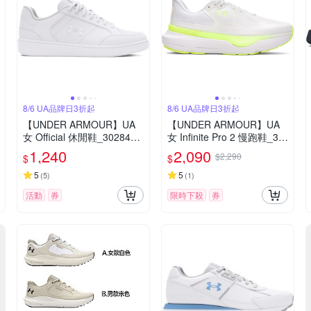
8/6 UA品牌日3折起
8/6 UA品牌日3折起
【UNDER ARMOUR】UA
【UNDER ARMOUR】UA
女 Official 休閒鞋_3028487
女 Infinite Pro 2 慢跑鞋_30
-100
28177-102
1,240
2,090
$2,290
$
$
5
5
(
5
)
(
1
)
活動
券
限時下殺
券