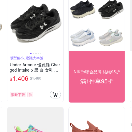
版型偏小, 建議大半號
Under Armour 慢跑鞋 Char
ged Intake 5 黑 白 女鞋 透
NIKEx聯合品牌 結帳95折
氣 緩震 運動鞋 UA 302356
1,406
$1,480
$
滿1件享95折
4001
限時下殺
券