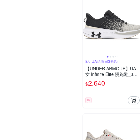
8/6 UA品牌日3折起
【UNDER ARMOUR】UA
女 Infinite Elite 慢跑鞋_302
7199-104
2,640
$
券