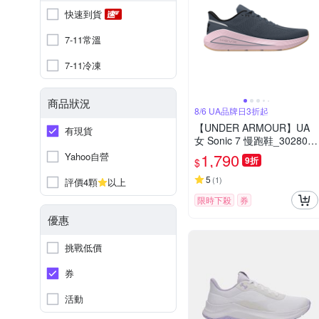
快速到貨
7-11常溫
7-11冷凍
商品狀況
8/6 UA品牌日3折起
【UNDER ARMOUR】UA
有現貨
女 Sonic 7 慢跑鞋_302800
3-044
1,790
Yahoo自營
9折
$
5
(
1
)
評價4顆
以上
限時下殺
券
優惠
挑戰低價
券
活動