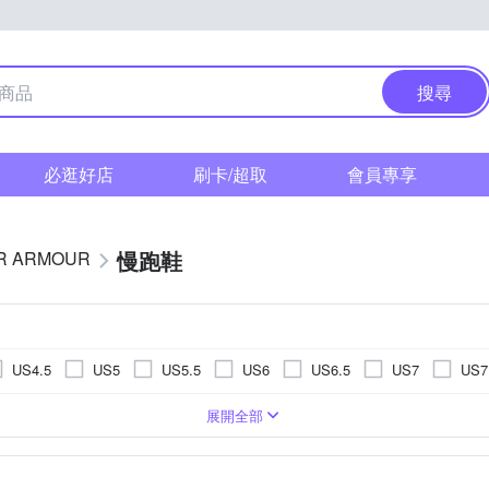
搜尋
必逛好店
刷卡/超取
會員專享
慢跑鞋
R ARMOUR
US4.5
US5
US5.5
US6
US6.5
US7
US7
US11.5
US12
US12.5
US13
US13.5
US14
鞋
高爾夫球鞋
展開全部
EU39
EU40
EU41
EU42
EU43
EU44
UK6
UK6.5
UK7
UK7.5
UK8
UK8.5