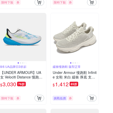
限時下殺
券
限時下殺
券
8/6 UA品牌日3折起
緩衝慢跑鞋 版型正常
【UNDER ARMOUR】UA
Under Armour 慢跑鞋 Infinit
女 Velociti Distance 慢跑鞋
e 女鞋 米白 緩衝 厚底 支撐
_6006031-104
運動鞋 UA 3027524200
3,030
1,412
76折
85折
$
$
限時下殺
券
挑戰低價
券