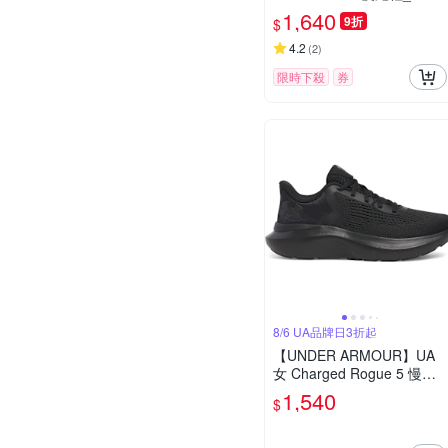
141-102
1,640
9折
$
4.2
(
2
)
限時下殺
券
8/6 UA品牌日3折起
【UNDER ARMOUR】UA
女 Charged Rogue 5 慢跑
鞋_3028262-002
1,540
$