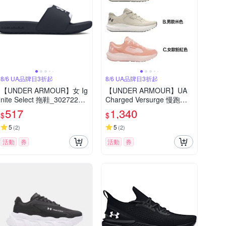
8/6 UA品牌日3折起
8/6 UA品牌日3折起
【UNDER ARMOUR】女 Ig
【UNDER ARMOUR】UA
nite Select 拖鞋_3027222-
Charged Versurge 慢跑鞋
001
多款任選
517
1,340
$
$
5
5
(
2
)
(
2
)
活動
券
活動
券