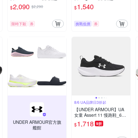
28177-001
0-101
2,090
1,540
$2,290
$
$
限時下殺
券
挑戰低價
券
8/6 UA品牌日3折起
【UNDER ARMOUR】UA
女童 Assert 11 慢跑鞋_600
6914-001
1,718
UNDER ARMOUR官方旗
9折
$
艦館