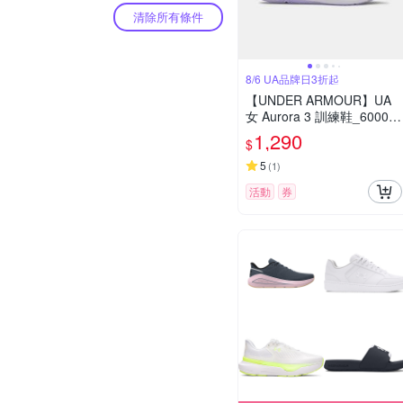
清除所有條件
8/6 UA品牌日3折起
【UNDER ARMOUR】UA
女 Aurora 3 訓練鞋_60007
60-100
1,290
$
5
(
1
)
活動
券