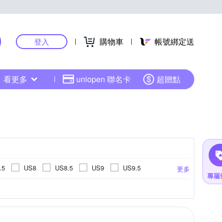
購物車
帳號綁定送
登入
看更多
uniopen 聯名卡
超贈點
.5
US8
US8.5
US9
US9.5
更多
US14.5
US15
EU34
EU35
EU45
EU46
UK3
UK3.5
UK4