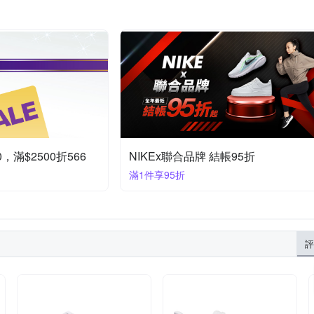
，滿$2500折566
NIKEx聯合品牌 結帳95折
滿1件享95折
評