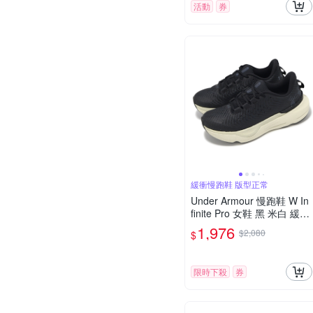
活動
券
緩衝慢跑鞋 版型正常
Under Armour 慢跑鞋 W In
finite Pro 女鞋 黑 米白 緩衝
支撐 運動鞋 UA 302720000
1,976
$2,080
$
4
限時下殺
券