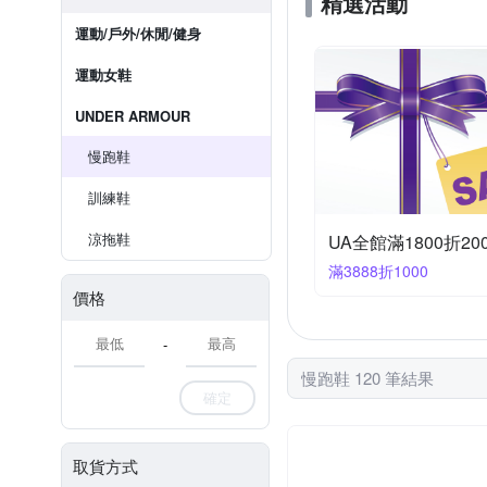
精選活動
運動/戶外/休閒/健身
運動女鞋
UNDER ARMOUR
慢跑鞋
訓練鞋
涼拖鞋
UA全館滿1800折200
滿3888折1000
價格
-
慢跑鞋 120 筆結果
確定
取貨方式