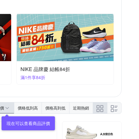
NIKE 品牌慶 結帳84折
滿1件享84折
價
價格低到高
價格高到低
近期熱銷