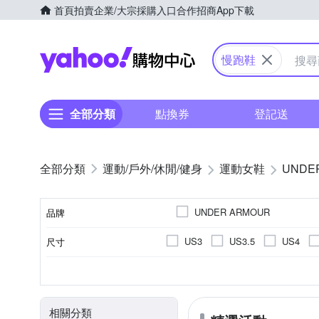
首頁
拍賣
企業/大宗採購入口
合作招商
App下載
Yahoo購物中心
慢跑鞋
全部分類
點換券
登記送
運動/戶外/休閒/健身
運動女鞋
UNDE
UNDER ARMOUR
品牌
US3
US3.5
US4
尺寸
品牌名稱
US10
US10.5
US11
正常
依吊牌標示
慢跑鞋
女
依吊牌標示
男
偏小
休閒鞋
訓練
顏色
版型
鞋面材質
款式
適用性別
內裡材質
EU36
EU37
EU38
相關分類
UK4.5
UK5
UK5.5