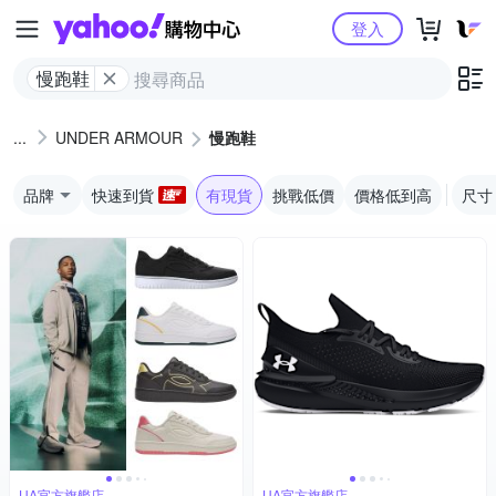
Yahoo購物中心
登入
慢跑鞋
UNDER ARMOUR
慢跑鞋
品牌
快速到貨
有現貨
挑戰低價
價格低到高
尺寸
UA官方旗艦店
UA官方旗艦店