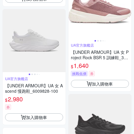
UA官方旗艦店
【UNDER ARMOUR】UA 女 P
roject Rock BSR 5 訓練鞋_302
8301-651
1,640
$
挑戰低價
券
UA官方旗艦店
加入購物車
【UNDER ARMOUR】UA 女 A
scend 慢跑鞋_6009828-100
2,980
$
券
加入購物車