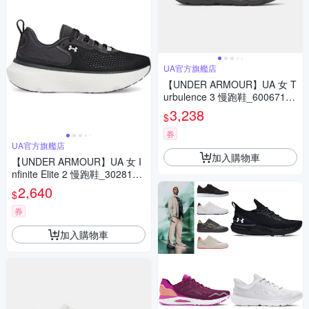
UA官方旗艦店
【UNDER ARMOUR】UA 女 T
urbulence 3 慢跑鞋_6006718-
002
3,238
$
券
UA官方旗艦店
加入購物車
【UNDER ARMOUR】UA 女 I
nfinite Elite 2 慢跑鞋_3028178
-001
2,640
$
券
加入購物車