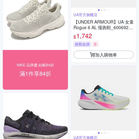
UA官方旗艦店
【UNDER ARMOUR】UA 女童
Rogue 6 AL 慢跑鞋_6006923-
694
1,742
$
挑戰低價
券
加入購物車
NIKE 品牌慶 結帳84折
滿1件享84折
UA官方旗艦店