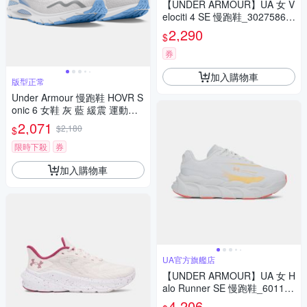
【UNDER ARMOUR】UA 女 V
elociti 4 SE 慢跑鞋_3027586-0
02
2,290
$
券
加入購物車
版型正常
Under Armour 慢跑鞋 HOVR S
onic 6 女鞋 灰 藍 緩震 運動鞋
UA 3026128107
2,071
$2,180
$
限時下殺
券
加入購物車
UA官方旗艦店
【UNDER ARMOUR】UA 女 H
alo Runner SE 慢跑鞋_601135
5-023
4,206