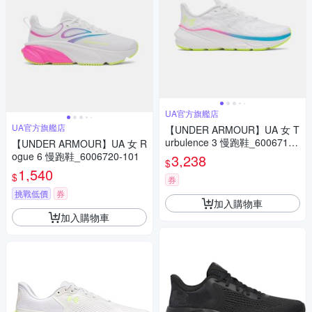
UA官方旗艦店
UA官方旗艦店
【UNDER ARMOUR】UA 女 T
urbulence 3 慢跑鞋_6006718-
【UNDER ARMOUR】UA 女 R
101
ogue 6 慢跑鞋_6006720-101
3,238
$
1,540
$
券
挑戰低價
券
加入購物車
加入購物車