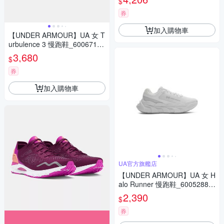
$
券
加入購物車
【UNDER ARMOUR】UA 女 T
urbulence 3 慢跑鞋_6006718-
675
3,680
$
券
加入購物車
UA官方旗艦店
【UNDER ARMOUR】UA 女 H
alo Runner 慢跑鞋_6005288-0
23
2,390
$
券