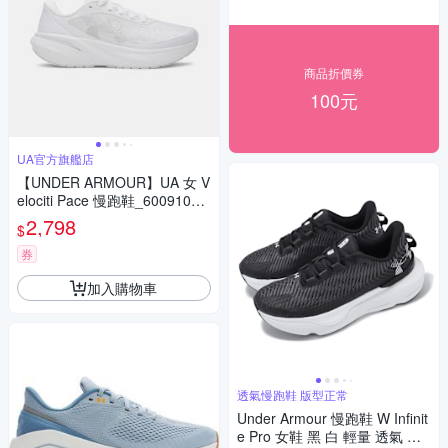
商品折價券
100元
UA官方旗艦店
【UNDER ARMOUR】UA 女 V
elociti Pace 慢跑鞋_6009108-
100
2,798
$
券
加入購物車
透氣慢跑鞋 版型正常
Under Armour 慢跑鞋 W Infinit
e Pro 女鞋 黑 白 輕量 透氣 緩