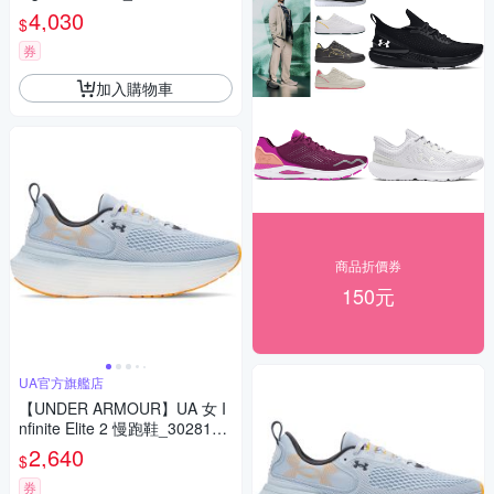
4,030
$
券
加入購物車
商品折價券
150元
UA官方旗艦店
【UNDER ARMOUR】UA 女 I
nfinite Elite 2 慢跑鞋_3028178
-454
2,640
$
券