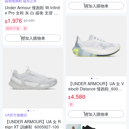
緩衝慢跑鞋 版型正常
加入購物車
Under Armour 慢跑鞋 W Infinit
e Pro 女鞋 灰 白 緩衝 支撐 運
動鞋 UA 3027200106
1,976
$2,080
$
限時下殺
券
加入購物車
【UNDER ARMOUR】UA 女 V
elociti Distance 慢跑鞋_60060
31-107
4,580
$
券
加入購物車
UA官方旗艦店
【UNDER ARMOUR】UA 女 R
eign XT 訓練鞋_6005927-100