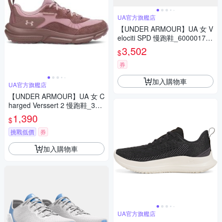
UA官方旗艦店
【UNDER ARMOUR】UA 女 V
elociti SPD 慢跑鞋_6000017-7
03
3,502
$
券
加入購物車
UA官方旗艦店
【UNDER ARMOUR】UA 女 C
harged Verssert 2 慢跑鞋_302
7180-673
1,390
$
挑戰低價
券
加入購物車
UA官方旗艦店