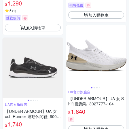
1,290
$
挑戰低價
券
5
(
1
)
加入購物車
挑戰低價
券
加入購物車
UA官方旗艦店
【UNDER ARMOUR】UA 女 S
hift 慢跑鞋_3027777-104
UA官方旗艦店
1,840
【UNDER ARMOUR】UA 女 T
$
ech Runner 運動休閒鞋_6007
券
575-001
1,740
$
加入購物車