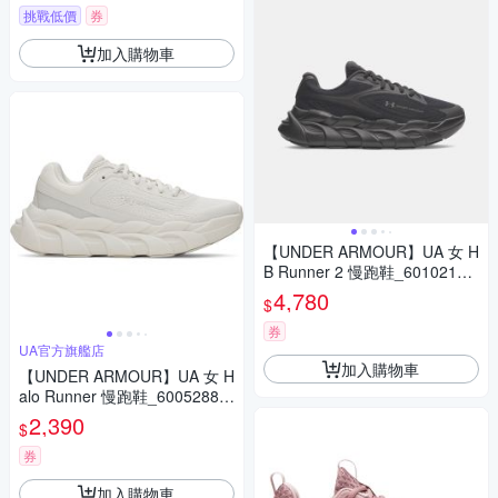
挑戰低價
券
加入購物車
【UNDER ARMOUR】UA 女 H
B Runner 2 慢跑鞋_6010213-
001
4,780
$
券
UA官方旗艦店
加入購物車
【UNDER ARMOUR】UA 女 H
alo Runner 慢跑鞋_6005288-1
10
2,390
$
券
加入購物車