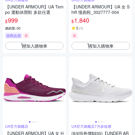
【UNDER ARMOUR】UA Tem
【UNDER ARMOUR】UA 女 S
po 運動休閒鞋 多款任選
hift 慢跑鞋_3027777-004
999
1,840
$
$
5
總銷量>50
(
1
)
挑戰低價
券
券
加入購物車
加入購物車
UA官方旗艦店
UA官方旗艦店7月超低價
【UNDER ARMOUR】UA 女 H
(8/6領券價$930)【UNDER AR