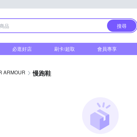
搜尋
必逛好店
刷卡/超取
會員專享
慢跑鞋
R ARMOUR