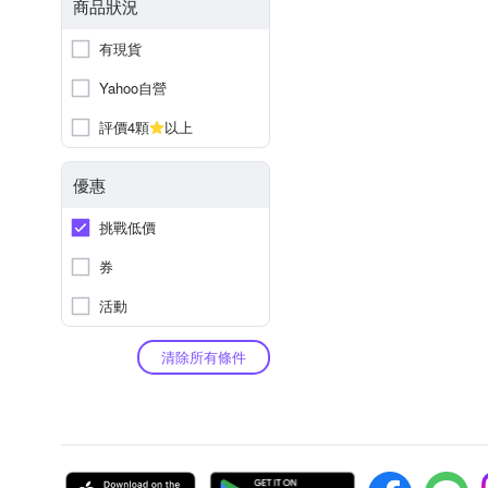
商品狀況
有現貨
Yahoo自營
評價4顆
以上
優惠
挑戰低價
券
活動
清除所有條件