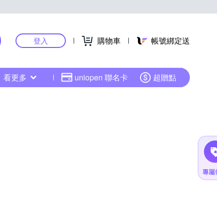
購物車
帳號綁定送
登入
看更多
uniopen 聯名卡
超贈點