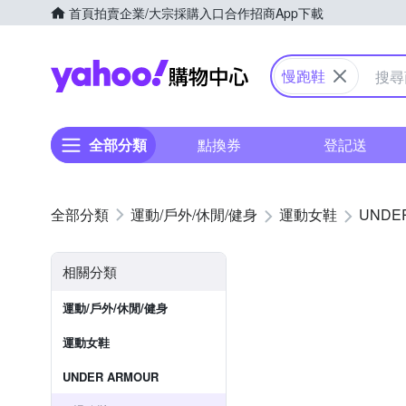
首頁
拍賣
企業/大宗採購入口
合作招商
App下載
Yahoo購物中心
慢跑鞋
全部分類
點換券
登記送
運動/戶外/休閒/健身
運動女鞋
UNDE
相關分類
運動/戶外/休閒/健身
運動女鞋
UNDER ARMOUR