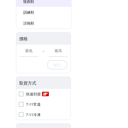
慢跑鞋
訓練鞋
涼拖鞋
價格
-
確定
取貨方式
快速到貨
7-11常溫
7-11冷凍