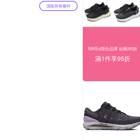
清除所有條件
NIKEx聯合品牌 結帳95折
滿1件享95折