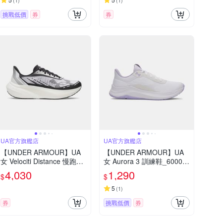
(
1
)
(
1
)
挑戰低價
券
券
UA官方旗艦店
UA官方旗艦店
【UNDER ARMOUR】UA
【UNDER ARMOUR】UA
女 Velociti Distance 慢跑鞋
女 Aurora 3 訓練鞋_60007
_6006031-101
60-100
4,030
1,290
$
$
5
(
1
)
券
挑戰低價
券