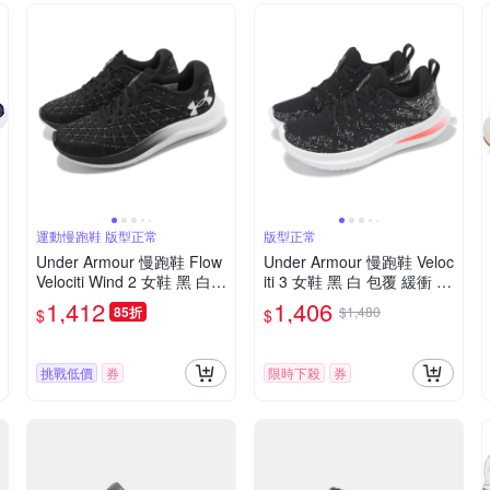
運動慢跑鞋 版型正常
版型正常
Under Armour 慢跑鞋 Flow
Under Armour 慢跑鞋 Veloc
Velociti Wind 2 女鞋 黑 白
iti 3 女鞋 黑 白 包覆 緩衝 U
路跑 UA 輕量 運動鞋 內建
A 運動鞋 3026124004
1,412
1,406
85折
$1,480
$
$
晶片 3025662003
挑戰低價
券
限時下殺
券