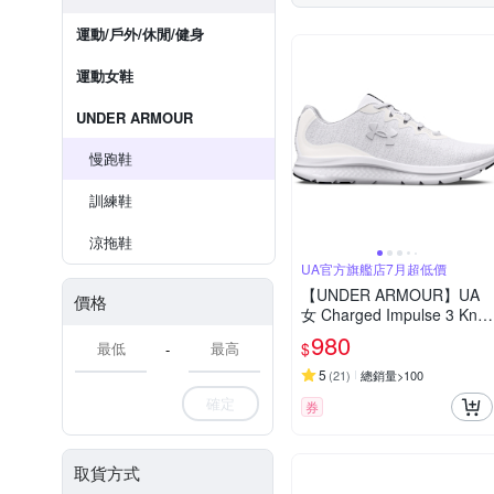
運動/戶外/休閒/健身
運動女鞋
UNDER ARMOUR
慢跑鞋
訓練鞋
涼拖鞋
UA官方旗艦店7月超低價
【UNDER ARMOUR】UA
價格
女 Charged Impulse 3 Knit
慢跑鞋_3026686-100
980
$
-
5
(
21
)
總銷量>100
確定
券
取貨方式