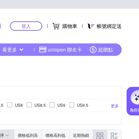
購物車
帳號綁定送
登入
看更多
uniopen 聯名卡
超贈點
.5
US8
US8.5
US9
US9.5
更多
US14.5
US15
EU34
EU35
EU45
EU46
UK3
UK3.5
UK4
序
價格低到高
價格高到低
近期熱銷