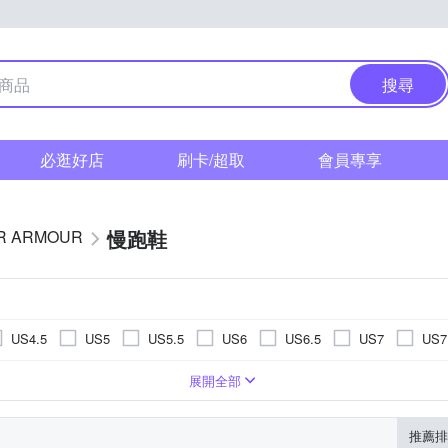
搜尋
必逛好店
刷卡/超取
會員專享
慢跑鞋
R ARMOUR
US4.5
US5
US5.5
US6
US6.5
US7
US7
US11.5
US12
US12.5
US13
US13.5
US14
鞋
高爾夫球鞋
棒壘球鞋
籃球鞋
展開全部
EU39
EU40
EU41
EU42
EU43
EU44
推薦排
UK6
UK6.5
UK7
UK7.5
UK8
UK8.5