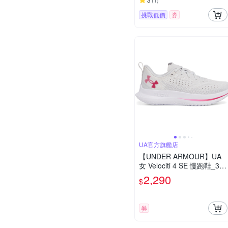
(
1
)
挑戰低價
券
UA官方旗艦店
【UNDER ARMOUR】UA
女 Velociti 4 SE 慢跑鞋_302
7586-014
2,290
$
券