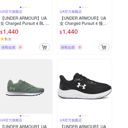
UA官方旗艦店
UA官方旗艦店
【UNDER ARMOUR】UA
【UNDER ARMOUR】UA
女 Charged Pursuit 4 BL 慢
女 Charged Pursuit 4 慢跑
跑鞋_6000598-673
鞋_3028261-002
1,440
1,440
$
$
5
(
3
)
挑戰低價
券
挑戰低價
券
UA官方旗艦店
UA官方旗艦店
【UNDER ARMOUR】UA
【UNDER ARMOUR】UA