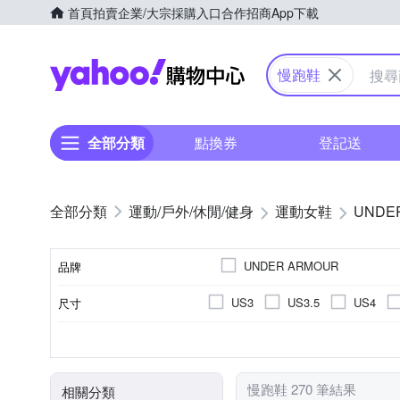
首頁
拍賣
企業/大宗採購入口
合作招商
App下載
Yahoo購物中心
慢跑鞋
全部分類
點換券
登記送
運動/戶外/休閒/健身
運動女鞋
UNDE
UNDER ARMOUR
品牌
US3
US3.5
US4
尺寸
品牌名稱
US10
US10.5
US11
慢跑鞋
女
依吊牌標示
依吊牌標示
正常
男
偏小
訓練鞋
網布
休閒
顏色
款式
適用性別
鞋面材質
內裡材質
版型
EU36
EU37
EU38
慢跑鞋 270 筆結果
相關分類
UK4.5
UK5
UK5.5