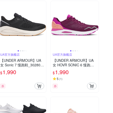
UA官方旗艦店
UA官方旗艦店
【UNDER ARMOUR】UA
【UNDER ARMOUR】UA
女 Sonic 7 慢跑鞋_302800
女 HOVR SONIC 6 慢跑鞋_
3-001
3026128-500
1,990
1,990
$
$
5
(
1
)
券
券