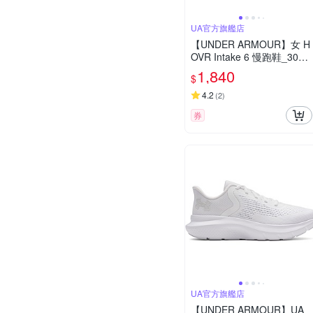
UA官方旗艦店
【UNDER ARMOUR】女 H
OVR Intake 6 慢跑鞋_3026
141-102
1,840
$
4.2
(
2
)
券
UA官方旗艦店
【UNDER ARMOUR】UA