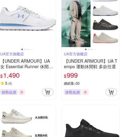
UA官方旗艦店
UA官方旗艦店
【UNDER ARMOUR】UA
【UNDER ARMOUR】UA T
女 Essential Runner 休閒慢
empo 運動休閒鞋 多款任選
跑鞋_3028409-104
1,490
999
$
$
5
(
8
)
總銷量>50
挑戰低價
券
挑戰低價
券