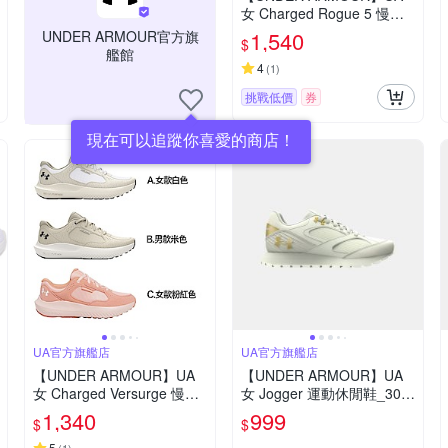
女 Charged Rogue 5 慢跑
鞋_3028262-101
1,540
UNDER ARMOUR官方旗
$
艦館
4
(
1
)
挑戰低價
券
現在可以追蹤你喜愛的商店！
UA官方旗艦店
UA官方旗艦店
【UNDER ARMOUR】UA
【UNDER ARMOUR】UA
女 Charged Versurge 慢跑
女 Jogger 運動休閒鞋_302
鞋_3028406-103
8388-115
1,340
999
$
$
5