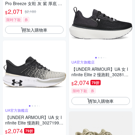
Pro Breeze 女鞋 灰 紫 厚底 緩
衝 輕量 運動鞋 UA 302719710
2,071
$2,180
$
0
限時下殺
券
加入購物車
UA官方旗艦店
【UNDER ARMOUR】UA 女 I
nfinite Elite 2 慢跑鞋_3028178
-001
2,074
79折
$
限時下殺
券
加入購物車
UA官方旗艦店
【UNDER ARMOUR】UA 女 I
nfinite Elite 慢跑鞋_3027199-1
04
2,074
79折
$