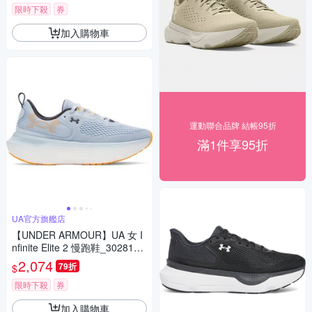
限時下殺
券
加入購物車
運動聯合品牌 結帳95折
滿1件享95折
UA官方旗艦店
【UNDER ARMOUR】UA 女 I
nfinite Elite 2 慢跑鞋_3028178
-454
2,074
79折
$
限時下殺
券
加入購物車