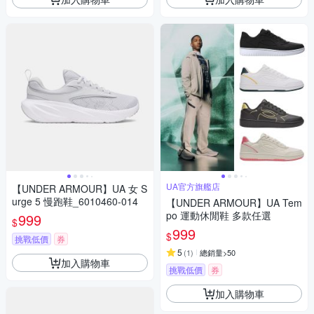
UA官方旗艦店
【UNDER ARMOUR】UA 女 S
urge 5 慢跑鞋_6010460-014
【UNDER ARMOUR】UA Tem
po 運動休閒鞋 多款任選
999
$
999
$
挑戰低價
券
5
(
1
)
總銷量>50
加入購物車
挑戰低價
券
加入購物車