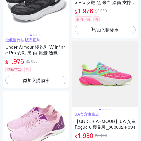
e Pro 女鞋 黑 米白 緩衝 支撐
運動鞋 UA 3027200004
1,976
$2,080
$
限時下殺
券
加入購物車
透氣慢跑鞋 版型正常
Under Armour 慢跑鞋 W Infinit
e Pro 女鞋 黑 白 輕量 透氣 緩
震 路跑 運動鞋 UA 302720000
1,976
$2,080
$
1
限時下殺
券
加入購物車
UA官方旗艦店
【UNDER ARMOUR】UA 女童
Rogue 6 慢跑鞋_6006924-694
1,980
$2,180
$