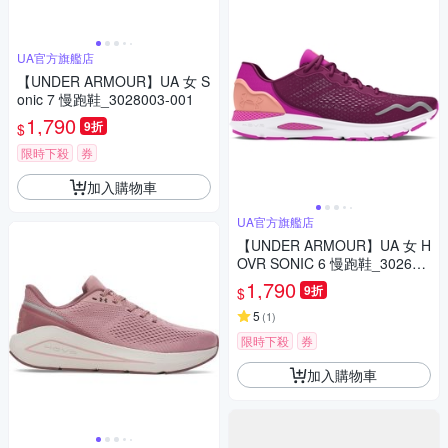
UA官方旗艦店
【UNDER ARMOUR】UA 女 S
onic 7 慢跑鞋_3028003-001
1,790
9折
$
限時下殺
券
加入購物車
UA官方旗艦店
【UNDER ARMOUR】UA 女 H
OVR SONIC 6 慢跑鞋_302612
8-500
1,790
9折
$
5
(
1
)
限時下殺
券
加入購物車