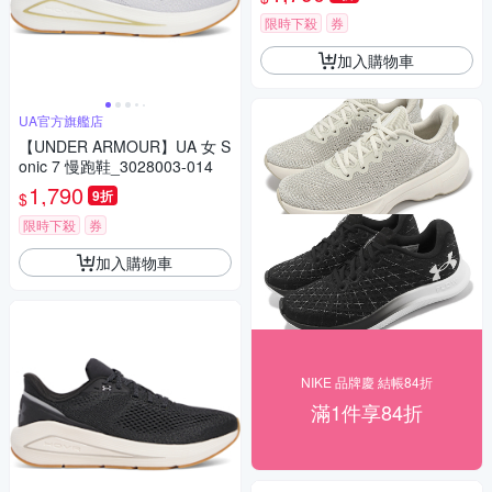
限時下殺
券
加入購物車
UA官方旗艦店
【UNDER ARMOUR】UA 女 S
onic 7 慢跑鞋_3028003-014
1,790
9折
$
限時下殺
券
加入購物車
NIKE 品牌慶 結帳84折
滿1件享84折