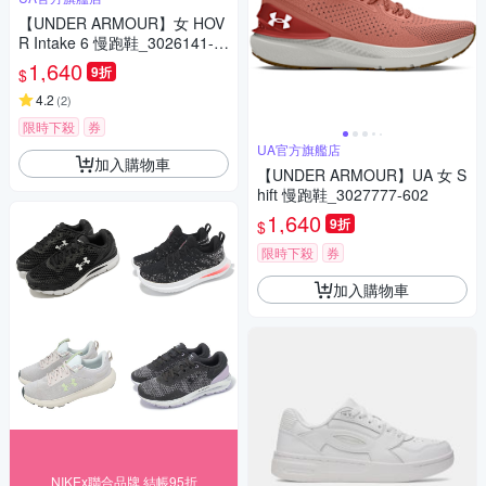
【UNDER ARMOUR】女 HOV
R Intake 6 慢跑鞋_3026141-1
02
1,640
9折
$
4.2
(
2
)
限時下殺
券
UA官方旗艦店
加入購物車
【UNDER ARMOUR】UA 女 S
hift 慢跑鞋_3027777-602
1,640
9折
$
限時下殺
券
加入購物車
NIKEx聯合品牌 結帳95折