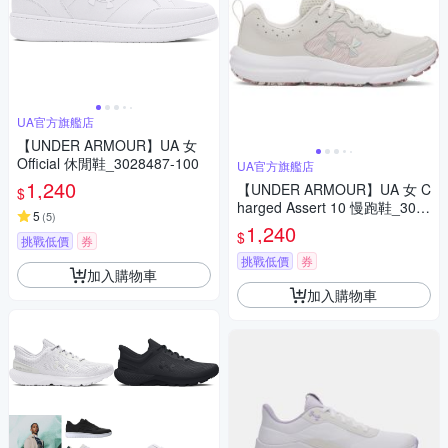
UA官方旗艦店
【UNDER ARMOUR】UA 女
Official 休閒鞋_3028487-100
UA官方旗艦店
1,240
【UNDER ARMOUR】UA 女 C
$
harged Assert 10 慢跑鞋_302
5
(
5
)
6179-118
1,240
$
挑戰低價
券
挑戰低價
券
加入購物車
加入購物車