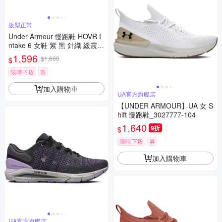
版型正常
Under Armour 慢跑鞋 HOVR I
ntake 6 女鞋 紫 黑 針織 緩震
運動鞋 UA 3026141102
1,596
$1,680
$
限時下殺
券
加入購物車
UA官方旗艦店
【UNDER ARMOUR】UA 女 S
hift 慢跑鞋_3027777-104
1,640
9折
$
限時下殺
券
加入購物車
UA官方旗艦店