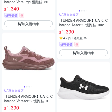
harged Versurge 慢跑鞋_3028
406-600
1,340
$
UA官方旗艦店
挑戰低價
券
【UNDER ARMOUR】UA 女 C
加入購物車
harged Assert 9 慢跑鞋_3024
591-002
1,390
$
4.9
(
3
)
總銷量>50
挑戰低價
券
加入購物車
UA官方旗艦店
【UNDER ARMOUR】UA 女 C
harged Verssert 2 慢跑鞋_302
7180-673
1,390
$