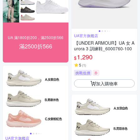
UA官方旗艦店
UA 滿1800折200，滿2500折566
【UNDER ARMOUR】UA 女 A
滿2500折566
urora 3 訓練鞋_6000760-100
1,290
$
5
(
1
)
挑戰低價
券
加入購物車
UA官方旗艦店