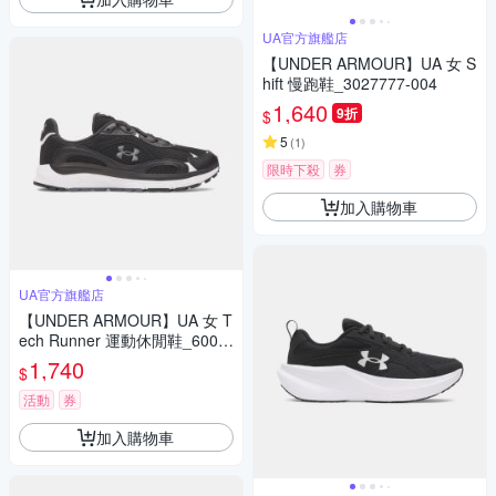
UA官方旗艦店
【UNDER ARMOUR】UA 女 S
hift 慢跑鞋_3027777-004
1,640
9折
$
5
(
1
)
限時下殺
券
加入購物車
UA官方旗艦店
【UNDER ARMOUR】UA 女 T
ech Runner 運動休閒鞋_6007
575-001
1,740
$
活動
券
加入購物車