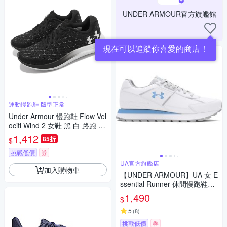
UNDER ARMOUR官方旗艦館
現在可以追蹤你喜愛的商店！
運動慢跑鞋 版型正常
Under Armour 慢跑鞋 Flow Vel
ociti Wind 2 女鞋 黑 白 路跑 U
A 輕量 運動鞋 內建晶片 30256
1,412
85折
$
62003
挑戰低價
券
UA官方旗艦店
加入購物車
【UNDER ARMOUR】UA 女 E
ssential Runner 休閒慢跑鞋_3
028409-104
1,490
$
5
(
8
)
挑戰低價
券