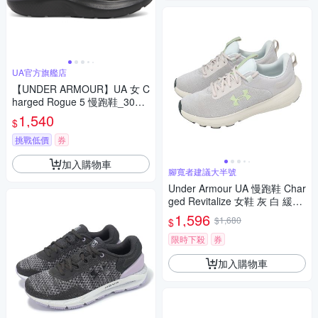
UA官方旗艦店
【UNDER ARMOUR】UA 女 C
harged Rogue 5 慢跑鞋_3028
262-002
1,540
$
挑戰低價
券
加入購物車
腳寬者建議大半號
Under Armour UA 慢跑鞋 Char
ged Revitalize 女鞋 灰 白 緩震
運動鞋 3026683104
1,596
$1,680
$
限時下殺
券
加入購物車