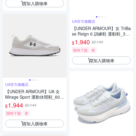
加入購物車
UA官方旗艦店
【UNDER ARMOUR】女 TriBa
se Reign 6 訓練鞋 運動鞋_302
7342-001
1,940
$2,140
$
限時下殺
券
加入購物車
UA官方旗艦店
【UNDER ARMOUR】UA 女
Mirage Sport 運動休閒鞋_600
5798-101
1,944
$2,144
$
限時下殺
券
加入購物車