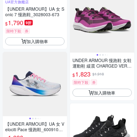
UA官方旗艦店
【UNDER ARMOUR】UA 女 S
onic 7 慢跑鞋_3028003-673
1,790
9折
$
限時下殺
券
加入購物車
UNDER ARMOUR 慢跑鞋 女鞋
運動鞋 緩震 CHARGED VERS
SERT 2 紫 3027180-501
1,823
$1,918
$
限時下殺
券
加入購物車
【UNDER ARMOUR】UA 女 V
elociti Pace 慢跑鞋_6009108-
106