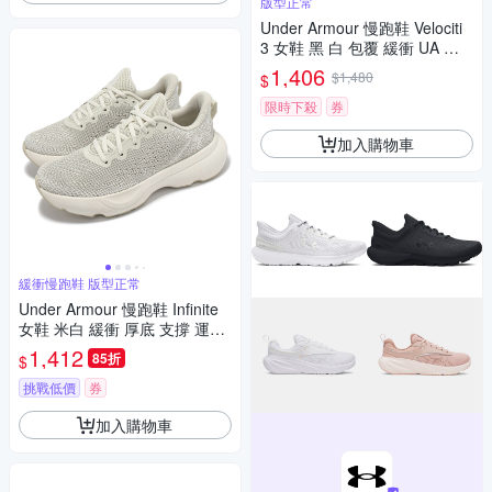
版型正常
Under Armour 慢跑鞋 Velociti
3 女鞋 黑 白 包覆 緩衝 UA 運
動鞋 3026124004
1,406
$1,480
$
限時下殺
券
加入購物車
緩衝慢跑鞋 版型正常
Under Armour 慢跑鞋 Infinite
女鞋 米白 緩衝 厚底 支撐 運動
鞋 UA 3027524200
1,412
85折
$
挑戰低價
券
加入購物車