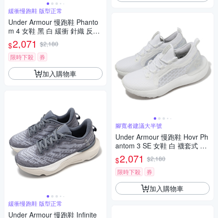
緩衝慢跑鞋 版型正常
Under Armour 慢跑鞋 Phanto
m 4 女鞋 黑 白 緩衝 針織 反光
運動鞋 UA 3027594003
2,071
$2,180
$
限時下殺
券
加入購物車
腳寬者建議大半號
Under Armour 慢跑鞋 Hovr Ph
antom 3 SE 女鞋 白 襪套式 針
織鞋面 緩震 運動鞋 UA 30265
2,071
$2,180
$
84100
限時下殺
券
加入購物車
緩衝慢跑鞋 版型正常
Under Armour 慢跑鞋 Infinite