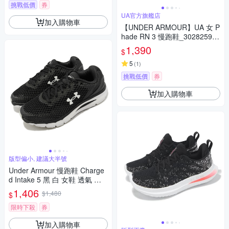
挑戰低價
券
UA官方旗艦店
加入購物車
【UNDER ARMOUR】UA 女 P
hade RN 3 慢跑鞋_3028259-0
01
1,390
$
5
(
1
)
挑戰低價
券
加入購物車
版型偏小, 建議大半號
Under Armour 慢跑鞋 Charge
d Intake 5 黑 白 女鞋 透氣 緩
震 運動鞋 UA 3023564001
1,406
$1,480
$
限時下殺
券
加入購物車