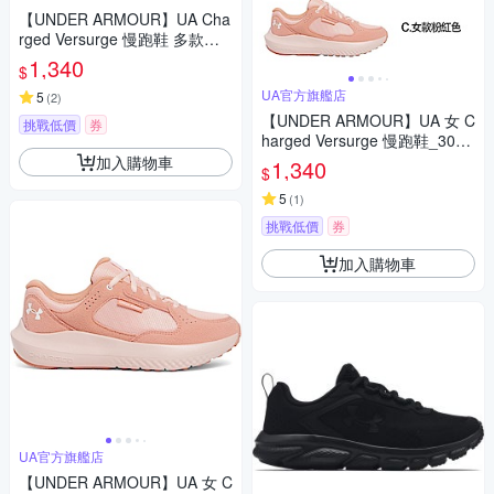
【UNDER ARMOUR】UA Cha
rged Versurge 慢跑鞋 多款任
選
1,340
$
UA官方旗艦店
5
(
2
)
【UNDER ARMOUR】UA 女 C
挑戰低價
券
harged Versurge 慢跑鞋_3028
406-103
加入購物車
1,340
$
5
(
1
)
挑戰低價
券
加入購物車
UA官方旗艦店
【UNDER ARMOUR】UA 女 C