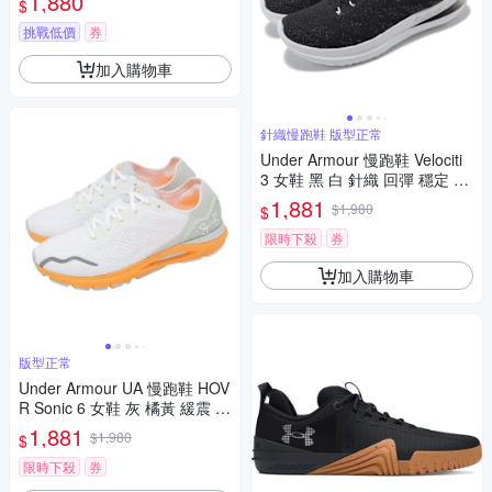
1,880
$
挑戰低價
券
加入購物車
針織慢跑鞋 版型正常
Under Armour 慢跑鞋 Velociti
3 女鞋 黑 白 針織 回彈 穩定 Fl
ow 路跑 運動鞋 UA 30261240
1,881
$1,980
$
02
限時下殺
券
加入購物車
版型正常
Under Armour UA 慢跑鞋 HOV
R Sonic 6 女鞋 灰 橘黃 緩震 運
動鞋 UA 3026128106
1,881
$1,980
$
限時下殺
券