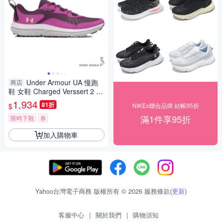
Under Armour UA 慢跑
商店
鞋 女鞋 Charged Verssert 2 薰
衣草紫【運動世界】3027180-
1,934
81折
$
NIKEx聯合品牌 結帳95折
501
滿1件享95折
限時下殺
券
加入購物車
Yahoo台灣電子商務 版權所有 © 2026 服務條款(
更新
)
客服中心
|
關於我們
|
購物須知