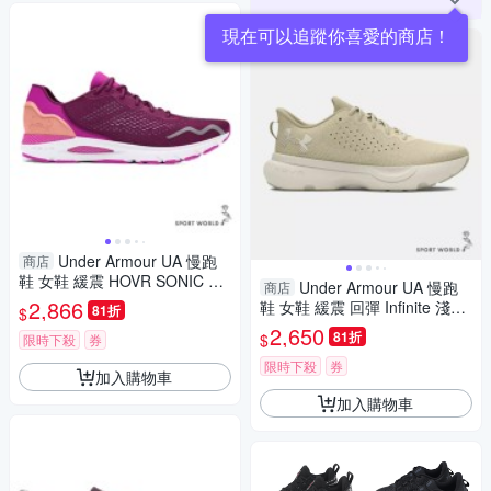
現在可以追蹤你喜愛的商店！
Under Armour UA 慢跑
商店
鞋 女鞋 緩震 HOVR SONIC 6
Under Armour UA 慢跑
商店
紫紅【運動世界】3026128-50
2,866
鞋 女鞋 緩震 回彈 Infinite 淺棕
81折
$
0
【運動世界】3027524-200
2,650
81折
$
限時下殺
券
限時下殺
券
加入購物車
加入購物車