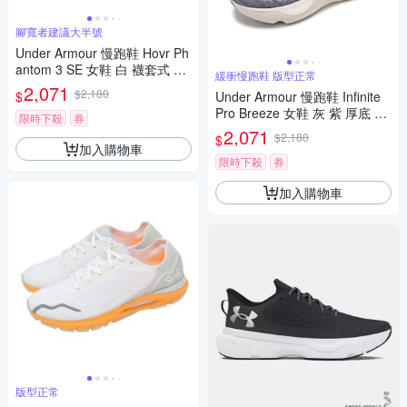
腳寬者建議大半號
Under Armour 慢跑鞋 Hovr Ph
antom 3 SE 女鞋 白 襪套式 針
緩衝慢跑鞋 版型正常
織鞋面 緩震 運動鞋 UA 30265
2,071
$2,180
$
Under Armour 慢跑鞋 Infinite
84100
Pro Breeze 女鞋 灰 紫 厚底 緩
限時下殺
券
衝 輕量 運動鞋 UA 302719710
2,071
$2,180
$
0
加入購物車
限時下殺
券
加入購物車
版型正常