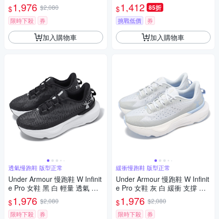
運動鞋 UA 3027200004
鞋 UA 3027524200
1,976
1,412
$2,080
85折
$
$
限時下殺
券
挑戰低價
券
加入購物車
加入購物車
透氣慢跑鞋 版型正常
緩衝慢跑鞋 版型正常
Under Armour 慢跑鞋 W Infinit
Under Armour 慢跑鞋 W Infinit
e Pro 女鞋 黑 白 輕量 透氣 緩
e Pro 女鞋 灰 白 緩衝 支撐 運
震 路跑 運動鞋 UA 302720000
動鞋 UA 3027200106
1,976
1,976
$2,080
$2,080
$
$
1
限時下殺
券
限時下殺
券