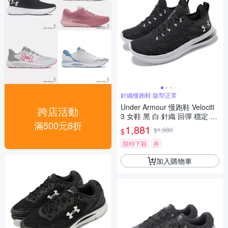
針織慢跑鞋 版型正常
Under Armour 慢跑鞋 Velociti
跨店活動
3 女鞋 黑 白 針織 回彈 穩定 Fl
滿500元8折
ow 路跑 運動鞋 UA 30261240
1,881
$1,980
$
02
限時下殺
券
加入購物車