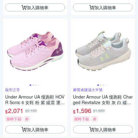
加入購物車
加入購物車
版型正常
腳寬者建議大半號
Under Armour UA 慢跑鞋 HOV
Under Armour UA 慢跑鞋 Char
R Sonic 6 女鞋 粉 紫 緩震 運動
ged Revitalize 女鞋 灰 白 緩震
鞋 3026128603
運動鞋 3026683104
2,071
1,596
$2,180
$1,680
$
$
限時下殺
券
限時下殺
券
加入購物車
加入購物車