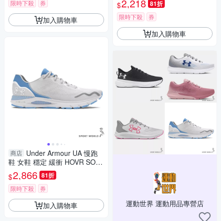
2,218
限時下殺
券
81折
$
限時下殺
券
加入購物車
加入購物車
Under Armour UA 慢跑
商店
鞋 女鞋 穩定 緩衝 HOVR SONI
C 6 灰【運動世界】3026128-1
2,866
81折
$
07
限時下殺
券
運動世界 運動用品專營店
加入購物車