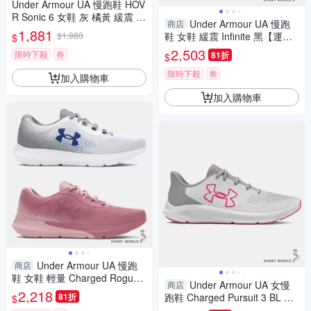
Under Armour UA 慢跑鞋 HOV
R Sonic 6 女鞋 灰 橘黃 緩震 運
Under Armour UA 慢跑
商店
動鞋 UA 3026128106
1,881
$1,980
鞋 女鞋 緩震 Infinite 黑【運動
$
世界】3027524-001
2,503
限時下殺
券
81折
$
限時下殺
券
加入購物車
加入購物車
Under Armour UA 慢跑
商店
鞋 女鞋 輕量 Charged Rogue
Under Armour UA 女慢
商店
4【運動世界】3027005-103/3
2,218
81折
跑鞋 Charged Pursuit 3 BL 灰
$
027005-600
【運動世界】3026523-106