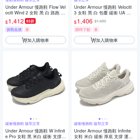
Under Armour 慢跑鞋 Flow Vel
Under Armour 慢跑鞋 Velociti
ociti Wind 2 女鞋 黑 白 路跑 U
3 女鞋 黑 白 包覆 緩衝 UA 運
A 輕量 運動鞋 內建晶片 30256
動鞋 3026124004
1,412
1,406
85折
$1,480
$
$
62003
挑戰低價
券
限時下殺
券
加入購物車
加入購物車
緩衝慢跑鞋 版型正常
緩衝慢跑鞋 版型正常
Under Armour 慢跑鞋 W Infinit
Under Armour 慢跑鞋 Infinite
e Pro 女鞋 黑 米白 緩衝 支撐
女鞋 米白 緩衝 厚底 支撐 運動