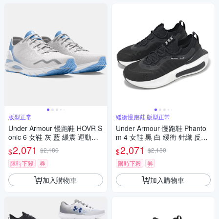
版型正常
緩衝慢跑鞋 版型正常
Under Armour 慢跑鞋 HOVR S
Under Armour 慢跑鞋 Phanto
onic 6 女鞋 灰 藍 緩震 運動鞋
m 4 女鞋 黑 白 緩衝 針織 反光
UA 3026128107
運動鞋 UA 3027594003
2,071
2,071
$2,180
$2,180
$
$
限時下殺
券
限時下殺
券
加入購物車
加入購物車