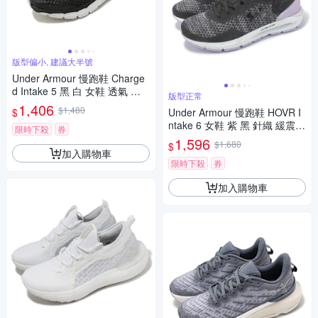
版型偏小, 建議大半號
Under Armour 慢跑鞋 Charge
d Intake 5 黑 白 女鞋 透氣 緩
版型正常
震 運動鞋 UA 3023564001
1,406
$1,480
$
Under Armour 慢跑鞋 HOVR I
ntake 6 女鞋 紫 黑 針織 緩震
限時下殺
券
運動鞋 UA 3026141102
1,596
$1,680
$
加入購物車
限時下殺
券
加入購物車