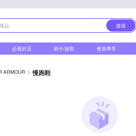
搜尋
必逛好店
刷卡/超取
會員專享
慢跑鞋
R ARMOUR