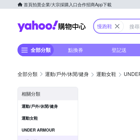
首頁
拍賣
企業/大宗採購入口
合作招商
App下載
Yahoo購物中心
慢跑鞋
全部分類
點換券
登記送
運動/戶外/休閒/健身
運動女鞋
UNDE
相關分類
運動/戶外/休閒/健身
運動女鞋
UNDER ARMOUR