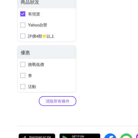
商品狀況
有現貨
Yahoo自營
評價4顆
以上
優惠
挑戰低價
券
活動
清除所有條件