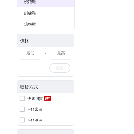
慢跑鞋
訓練鞋
涼拖鞋
價格
-
確定
取貨方式
快速到貨
7-11常溫
7-11冷凍