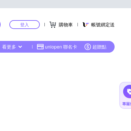
購物車
帳號綁定送
登入
看更多
uniopen 聯名卡
超贈點