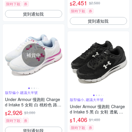
緩震 路跑 運動鞋 3023556003
2,451
$2,580
$
限時下殺
券
限時下殺
券
貨到通知我
貨到通知我
補貨中
版型偏小 建議大半號
Under Armour 慢跑鞋 Charge
版型偏小, 建議大半號
d Intake 5 女鞋 白 桃粉色 路跑
Under Armour 慢跑鞋 Charge
運動鞋 3023564106
2,926
d Intake 5 黑 白 女鞋 透氣 緩
$3,080
$
震 運動鞋 UA 3023564001
1,406
$1,480
$
限時下殺
券
限時下殺
券
貨到通知我