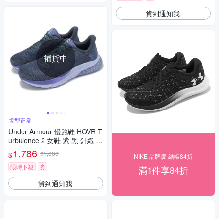
貨到通知我
補貨中
版型正常
Under Armour 慢跑鞋 HOVR T
urbulence 2 女鞋 紫 黑 針織 緩
衝 支撐 運動鞋 UA 302652510
1,786
$1,880
$
NIKE 品牌慶 結帳84折
3
限時下殺
券
滿1件享84折
貨到通知我