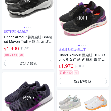
補貨中
越野跑鞋 版型正常
Under Armour 越野跑鞋 Charg
ed Maven Trail 男鞋 黑 灰 緩震
運動鞋 UA 3026143101
1,406
$1,480
$
慢跑運動鞋 版型正常
Under Armour 慢跑鞋 HOVR S
限時下殺
券
onic 6 女鞋 黑 紫 桃紅 緩震 透
貨到通知我
氣 運動鞋 UA 3026128002
1,976
$2,080
$
限時下殺
券
貨到通知我
補貨中