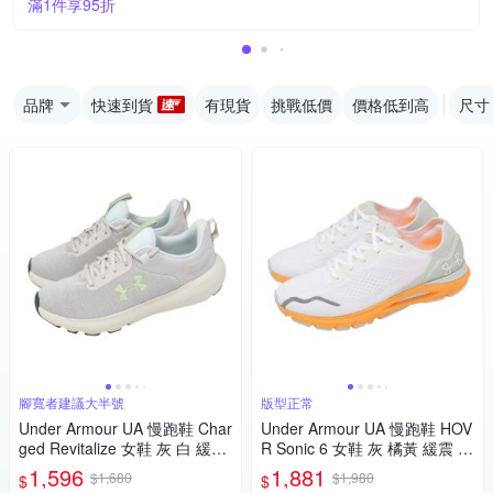
滿1件享95折
品牌
快速到貨
有現貨
挑戰低價
價格低到高
尺寸
腳寬者建議大半號
版型正常
Under Armour UA 慢跑鞋 Char
Under Armour UA 慢跑鞋 HOV
ged Revitalize 女鞋 灰 白 緩震
R Sonic 6 女鞋 灰 橘黃 緩震 運
運動鞋 3026683104
動鞋 UA 3026128106
1,596
1,881
$1,680
$1,980
$
$