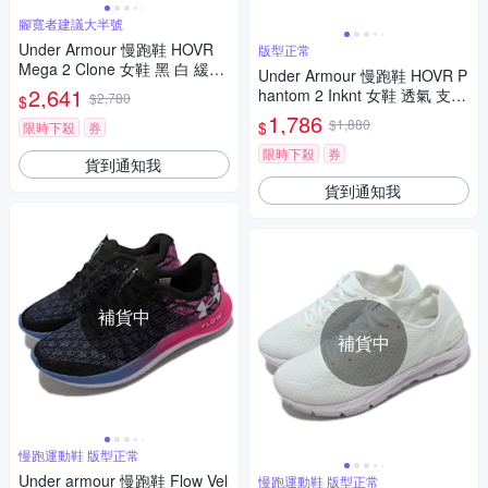
腳寬者建議大半號
Under Armour 慢跑鞋 HOVR
版型正常
Mega 2 Clone 女鞋 黑 白 緩震
Under Armour 慢跑鞋 HOVR P
透氣 運動鞋 UA 3024480001
2,641
hantom 2 Inknt 女鞋 透氣 支撐
$2,780
$
包覆 黑 紅 運動鞋 UA 3024155
1,786
$1,880
$
限時下殺
券
006
限時下殺
券
貨到通知我
貨到通知我
補貨中
補貨中
慢跑運動鞋 版型正常
Under armour 慢跑鞋 Flow Vel
慢跑運動鞋 版型正常