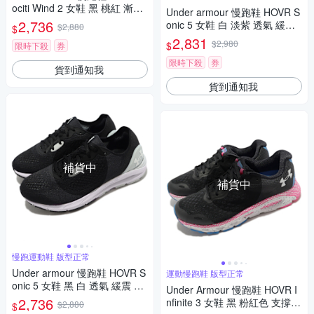
ociti Wind 2 女鞋 黑 桃紅 漸層
Under armour 慢跑鞋 HOVR S
路跑 運動鞋 編織鞋面 3024911
2,736
onic 5 女鞋 白 淡紫 透氣 緩震
$2,880
$
004
網布 運動鞋 UA 3024906102
2,831
$2,980
$
限時下殺
券
限時下殺
券
貨到通知我
貨到通知我
補貨中
補貨中
慢跑運動鞋 版型正常
Under armour 慢跑鞋 HOVR S
運動慢跑鞋 版型正常
onic 5 女鞋 黑 白 透氣 緩震 網
Under Armour 慢跑鞋 HOVR I
布 運動鞋 UA 3024906001
2,736
nfinite 3 女鞋 黑 粉紅色 支撐
$2,880
$