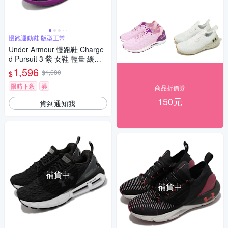
慢跑運動鞋 版型正常
Under Armour 慢跑鞋 Charge
d Pursuit 3 紫 女鞋 輕量 緩震
路跑 運動鞋 UA 3024889500
1,596
$1,680
$
限時下殺
券
商品折價券
150元
貨到通知我
補貨中
補貨中