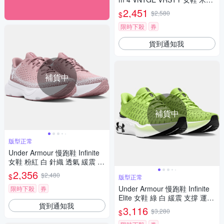
紅 針織 緩震 運動鞋 UA 30278
2,451
$2,580
$
84100
限時下殺
券
貨到通知我
補貨中
補貨中
版型正常
Under Armour 慢跑鞋 Infinite
女鞋 粉紅 白 針織 透氣 緩震 運
動鞋 UA 3027524600
2,356
$2,480
$
版型正常
Under Armour 慢跑鞋 Infinite
限時下殺
券
Elite 女鞋 綠 白 緩震 支撐 運動
貨到通知我
鞋 UA 3027199301
3,116
$3,280
$