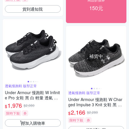
150元
貨到通知我
補貨中
透氣慢跑鞋 版型正常
Under Armour 慢跑鞋 W Infinit
透氣慢跑鞋 版型正常
e Pro 女鞋 黑 白 輕量 透氣 緩
Under Armour 慢跑鞋 W Char
震 路跑 運動鞋 UA 302720000
1,976
ged Impulse 3 Knit 女鞋 黑 白
$2,080
$
1
透氣 緩衝 運動鞋 UA 3026686
2,166
$2,280
$
限時下殺
券
001
限時下殺
券
加入購物車