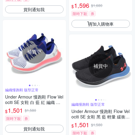
運動鞋 UA 3026141102
1,596
$1,680
$
貨到通知我
限時下殺
券
加入購物車
補貨中
補貨中
編織慢跑鞋 版型正常
Under Armour 慢跑鞋 Flow Vel
ociti SE 女鞋 白 藍 紅 編織 輕
編織慢跑鞋 版型正常
量 緩衝 運動鞋 UA 302401710
1,501
$1,580
$
Under Armour 慢跑鞋 Flow Vel
5
ociti SE 女鞋 黑 藍 輕量 緩衝
限時下殺
券
編織 運動鞋 UA 3024017010
1,501
$1,580
$
貨到通知我
限時下殺
券