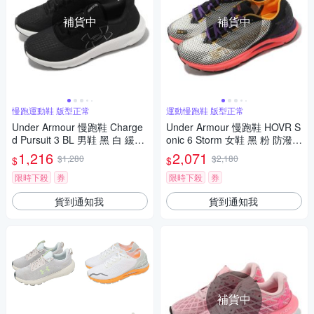
補貨中
補貨中
慢跑運動鞋 版型正常
運動慢跑鞋 版型正常
Under Armour 慢跑鞋 Charge
Under Armour 慢跑鞋 HOVR S
d Pursuit 3 BL 男鞋 黑 白 緩震
onic 6 Storm 女鞋 黑 粉 防潑水
運動鞋 UA 3026523001
運動鞋 緩震 路跑 UA 3026553
1,216
2,071
$1,280
$2,180
$
$
300
限時下殺
券
限時下殺
券
貨到通知我
貨到通知我
補貨中