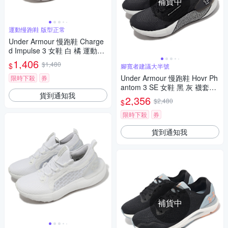
補貨中
運動慢跑鞋 版型正常
Under Armour 慢跑鞋 Charge
d Impulse 3 女鞋 白 橘 運動鞋
緩震 路跑 UA 3025427100
1,406
$1,480
$
腳寬者建議大半號
Under Armour 慢跑鞋 Hovr Ph
限時下殺
券
antom 3 SE 女鞋 黑 灰 襪套式
貨到通知我
針織鞋面 緩震 運動鞋 UA 3026
2,356
$2,480
$
584002
限時下殺
券
貨到通知我
補貨中