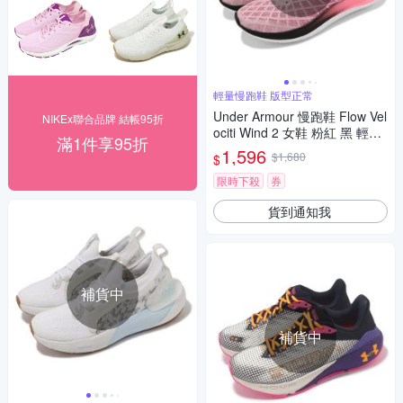
輕量慢跑鞋 版型正常
Under Armour 慢跑鞋 Flow Vel
NIKEx聯合品牌 結帳95折
ociti Wind 2 女鞋 粉紅 黑 輕量
滿1件享95折
漸層 緩震 運動鞋 UA 3024911
1,596
$1,680
$
601
限時下殺
券
貨到通知我
補貨中
補貨中