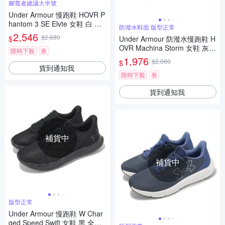
腳寬者建議大半號
Under Armour 慢跑鞋 HOVR P
hantom 3 SE Elvte 女鞋 白 藍
防潑水鞋面 版型正常
透氣 緩震 路跑 UA 運動鞋 302
2,546
$2,680
$
Under Armour 防潑水慢跑鞋 H
6648100
OVR Machina Storm 女鞋 灰黑
限時下殺
券
紫 運動鞋 UA 3026551300
1,976
$2,080
$
貨到通知我
限時下殺
券
貨到通知我
補貨中
補貨中
版型正常
Under Armour 慢跑鞋 W Char
ged Speed Swift 女鞋 黑 全黑