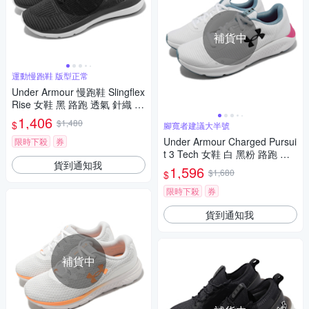
補貨中
運動慢跑鞋 版型正常
Under Armour 慢跑鞋 Slingflex
Rise 女鞋 黑 路跑 透氣 針織 緩
震 運動鞋 UA 3000096001
1,406
$1,480
$
腳寬者建議大半號
Under Armour Charged Pursui
限時下殺
券
t 3 Tech 女鞋 白 黑粉 路跑 運
貨到通知我
動鞋 UA 支撐 3025430102
1,596
$1,680
$
限時下殺
券
貨到通知我
補貨中