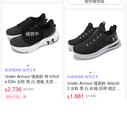
貨到通知我
補貨中
緩震慢跑鞋 版型正常
Under Armour 慢跑鞋 W Infinit
針織慢跑鞋 版型正常
e Elite 女鞋 黑 白 透氣 支撐 緩
Under Armour 慢跑鞋 Velociti
震 運動鞋 UA 3027199001
2,736
3 女鞋 黑 白 針織 回彈 穩定 Fl
$2,880
$
ow 路跑 運動鞋 UA 30261240
1,881
$1,980
$
限時下殺
券
02
限時下殺
券
貨到通知我
加入購物車