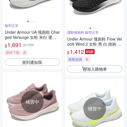
版型正常
Under Armour UA 慢跑鞋 Char
運動慢跑鞋 版型正常
ged Versurge 女鞋 米白 運動
Under Armour 慢跑鞋 Flow Vel
鞋 緩震 回彈 3028406103
1,691
ociti Wind 2 女鞋 黑 白 路跑 U
$1,780
$
A 輕量 運動鞋 內建晶片 30256
1,412
85折
$
限時下殺
券
62003
挑戰低價
券
貨到通知我
加入購物車
補貨中
補貨中