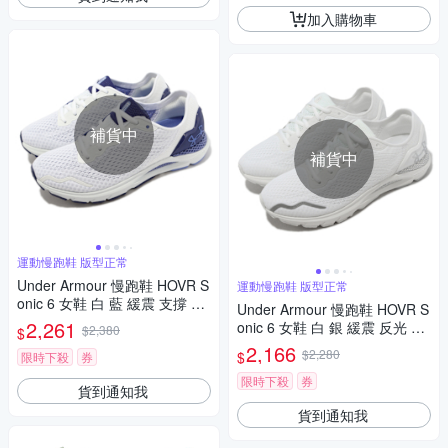
加入購物車
補貨中
補貨中
運動慢跑鞋 版型正常
Under Armour 慢跑鞋 HOVR S
運動慢跑鞋 版型正常
onic 6 女鞋 白 藍 緩震 支撐 反
Under Armour 慢跑鞋 HOVR S
光 運動鞋 UA 3026128102
2,261
onic 6 女鞋 白 銀 緩震 反光 運
$2,380
$
動鞋 UA 3026128101
2,166
$2,280
$
限時下殺
券
限時下殺
券
貨到通知我
貨到通知我