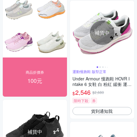
補貨中
運動慢跑鞋 版型正常
商品折價券
Under Armour 慢跑鞋 HOVR I
100元
ntake 6 女鞋 白 粉紅 緩衝 運動
鞋 針織鞋面 路跑 UA 3026141
2,546
$2,680
$
103
限時下殺
券
貨到通知我
補貨中