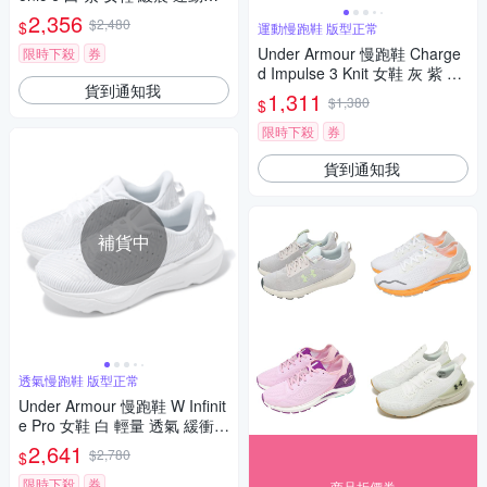
UA 3026128104
2,356
$2,480
$
運動慢跑鞋 版型正常
Under Armour 慢跑鞋 Charge
限時下殺
券
d Impulse 3 Knit 女鞋 灰 紫 針
貨到通知我
織鞋面 緩震 運動鞋 UA 30266
1,311
$1,380
$
86103
限時下殺
券
貨到通知我
補貨中
透氣慢跑鞋 版型正常
Under Armour 慢跑鞋 W Infinit
e Pro 女鞋 白 輕量 透氣 緩衝
路跑 運動鞋 UA 3027200100
2,641
$2,780
$
限時下殺
券
商品折價券