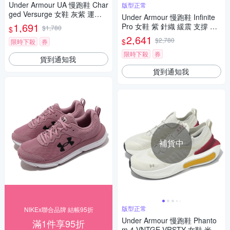
Under Armour UA 慢跑鞋 Char
版型正常
ged Versurge 女鞋 灰紫 運動
Under Armour 慢跑鞋 Infinite
鞋 緩震 回彈 UA 3028406289
1,691
Pro 女鞋 紫 針織 緩震 支撐 厚
$1,780
$
底 運動鞋 UA 3027200500
2,641
$2,780
$
限時下殺
券
限時下殺
券
貨到通知我
貨到通知我
補貨中
版型正常
NIKEx聯合品牌 結帳95折
Under Armour 慢跑鞋 Phanto
滿1件享95折
m 4 VNTGE VRSTY 女鞋 米白