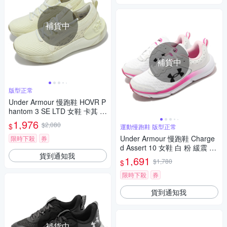
補貨中
補貨中
版型正常
Under Armour 慢跑鞋 HOVR P
hantom 3 SE LTD 女鞋 卡其 針
織 緩衝 運動鞋 UA 302729010
1,976
$2,080
$
運動慢跑鞋 版型正常
0
Under Armour 慢跑鞋 Charge
限時下殺
券
d Assert 10 女鞋 白 粉 緩震 回
貨到通知我
彈 運動鞋 路跑 UA 302617910
1,691
$1,780
$
2
限時下殺
券
貨到通知我
補貨中