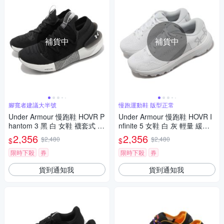
補貨中
補貨中
腳寬者建議大半號
慢跑運動鞋 版型正常
Under Armour 慢跑鞋 HOVR P
Under Armour 慢跑鞋 HOVR I
hantom 3 黑 白 女鞋 襪套式 運
nfinite 5 女鞋 白 灰 輕量 緩震
動鞋 UA 3025517001
路跑 運動鞋 UA 3026550103
2,356
2,356
$2,480
$2,480
$
$
限時下殺
券
限時下殺
券
貨到通知我
貨到通知我