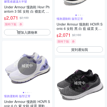
腳寬者建議大半號
Under Armour 慢跑鞋 Hovr Ph
antom 3 SE 女鞋 白 襪套式 針
織鞋面 緩震 運動鞋 UA 30265
2,071
$2,180
$
慢跑運動鞋 版型正常
84100
Under Armour 慢跑鞋 HOVR S
限時下殺
券
onic 6 女鞋 黑 白 藍 緩震 支撐
加入購物車
運動鞋 UA 3026128004
2,071
$2,180
$
限時下殺
券
貨到通知我
補貨中
補貨中
慢跑運動鞋 版型正常
Under Armour 慢跑鞋 HOVR S
onic 6 白 紫 女鞋 緩震 運動鞋