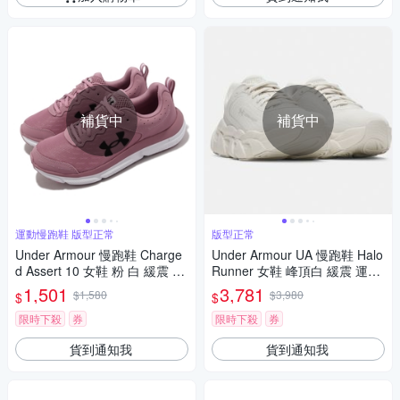
補貨中
補貨中
運動慢跑鞋 版型正常
版型正常
Under Armour 慢跑鞋 Charge
Under Armour UA 慢跑鞋 Halo
d Assert 10 女鞋 粉 白 緩震 回
Runner 女鞋 峰頂白 緩震 運動
彈 運動鞋 路跑 UA 302617960
鞋 6005288110
1,501
3,781
$1,580
$3,980
$
$
0
限時下殺
券
限時下殺
券
貨到通知我
貨到通知我