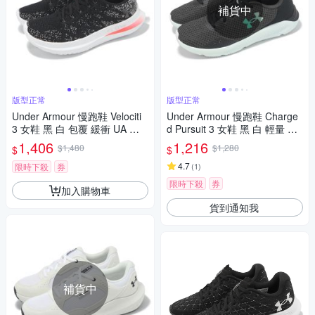
補貨中
版型正常
版型正常
Under Armour 慢跑鞋 Velociti
Under Armour 慢跑鞋 Charge
3 女鞋 黑 白 包覆 緩衝 UA 運
d Pursuit 3 女鞋 黑 白 輕量 緩
動鞋 3026124004
震 路跑 運動鞋 UA 302488910
1,406
1,216
$1,480
$1,280
$
$
5
4.7
限時下殺
券
(
1
)
限時下殺
券
加入購物車
貨到通知我
補貨中