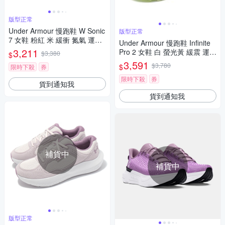
版型正常
Under Armour 慢跑鞋 W Sonic
版型正常
7 女鞋 粉紅 米 緩衝 氮氣 運動
Under Armour 慢跑鞋 Infinite
鞋 UA 3028003673
3,211
Pro 2 女鞋 白 螢光黃 緩震 運動
$3,380
$
鞋 UA 3028177102
3,591
$3,780
$
限時下殺
券
限時下殺
券
貨到通知我
貨到通知我
補貨中
補貨中
版型正常