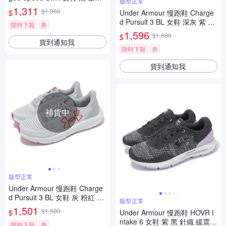
版型正常
運動鞋 UA 3027006002
1,311
$1,380
$
Under Armour 慢跑鞋 Charge
d Pursuit 3 BL 女鞋 深灰 紫 緩
限時下殺
券
震 運動鞋 UA 3026523107
1,596
$1,680
$
貨到通知我
限時下殺
券
貨到通知我
補貨中
版型正常
Under Armour 慢跑鞋 Charge
d Pursuit 3 BL 女鞋 灰 粉紅 緩
版型正常
震 透氣 運動鞋 UA 302652310
1,501
$1,580
$
Under Armour 慢跑鞋 HOVR I
6
ntake 6 女鞋 紫 黑 針織 緩震
限時下殺
券