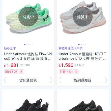
補貨中
補貨中
版型正常
腳寬者建議大半號
Under Armour 慢跑鞋 Flow Vel
Under Armour 慢跑鞋 HOVR T
ociti Wind 2 女鞋 綠 白 緩衝 路
urbulence LTD 女鞋 灰 粉紅 緩
跑 UA 運動鞋 3025662106
衝 支撐 UA 運動鞋 302614410
1,881
1,596
$1,980
$1,680
$
$
3
限時下殺
券
限時下殺
券
貨到通知我
貨到通知我