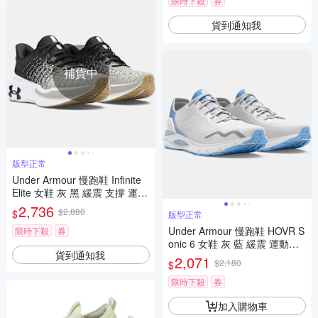
限時下殺
券
貨到通知我
補貨中
版型正常
Under Armour 慢跑鞋 Infinite
Elite 女鞋 灰 黑 緩震 支撐 運動
鞋 UA 3027199104
2,736
$2,880
$
版型正常
Under Armour 慢跑鞋 HOVR S
限時下殺
券
onic 6 女鞋 灰 藍 緩震 運動鞋
貨到通知我
UA 3026128107
2,071
$2,180
$
限時下殺
券
加入購物車