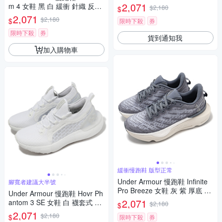
運動鞋 UA 3026128004
2,071
m 4 女鞋 黑 白 緩衝 針織 反光
$2,180
$
運動鞋 UA 3027594003
2,071
$2,180
$
限時下殺
券
限時下殺
券
貨到通知我
加入購物車
緩衝慢跑鞋 版型正常
Under Armour 慢跑鞋 Infinite
腳寬者建議大半號
Pro Breeze 女鞋 灰 紫 厚底 緩
Under Armour 慢跑鞋 Hovr Ph
衝 輕量 運動鞋 UA 302719710
2,071
antom 3 SE 女鞋 白 襪套式 針
$2,180
$
0
織鞋面 緩震 運動鞋 UA 30265
2,071
$2,180
$
限時下殺
券
84100