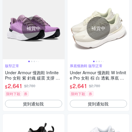
補貨中
補貨中
版型正常
厚底慢跑鞋 版型正常
Under Armour 慢跑鞋 Infinite
Under Armour 慢跑鞋 W Infinit
Pro 女鞋 紫 針織 緩震 支撐 厚
e Pro 女鞋 棕 白 透氣 厚底 緩
底 運動鞋 UA 3027200500
衝 運動鞋 UA 3027200200
2,641
2,641
$2,780
$2,780
$
$
限時下殺
券
限時下殺
券
貨到通知我
貨到通知我