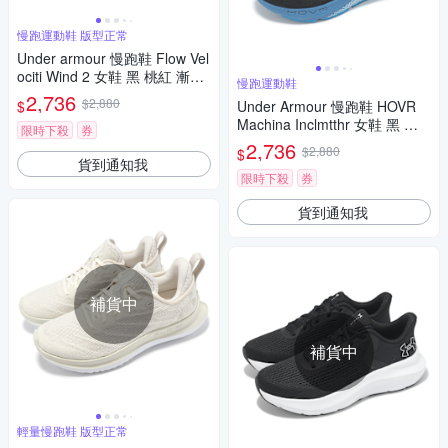
慢跑運動鞋 版型正常
Under armour 慢跑鞋 Flow Vel
ociti Wind 2 女鞋 黑 桃紅 漸層
慢跑運動鞋
路跑 運動鞋 編織鞋面 3024911
2,736
$2,880
$
Under Armour 慢跑鞋 HOVR
004
Machina Inclmtthr 女鞋 黑 藍
限時下殺
券
運動鞋 緩震 透氣 UA 3027018
2,736
$2,880
$
001
貨到通知我
限時下殺
券
貨到通知我
補貨中
補貨中
輕量慢跑鞋 版型正常