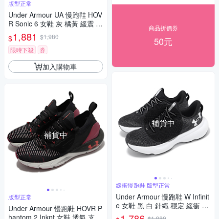
版型正常
Under Armour UA 慢跑鞋 HOV
R Sonic 6 女鞋 灰 橘黃 緩震 運
商品折價券
動鞋 UA 3026128106
1,881
$1,980
$
50元
限時下殺
券
加入購物車
補貨中
補貨中
緩衝慢跑鞋 版型正常
Under Armour 慢跑鞋 W Infinit
版型正常
e 女鞋 黑 白 針織 穩定 緩衝 運
Under Armour 慢跑鞋 HOVR P
動鞋 UA 3027524001
1,786
hantom 2 Inknt 女鞋 透氣 支撐
$1,880