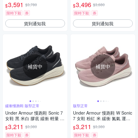
鞋 UA 3028177102
量 運動鞋 UA 3028178101
3,591
3,496
$3,780
$3,680
$
$
限時下殺
券
限時下殺
券
貨到通知我
貨到通知我
補貨中
補貨中
緩衝慢跑鞋 版型正常
版型正常
Under Armour 慢跑鞋 Sonic 7
Under Armour 慢跑鞋 W Sonic
女鞋 黑 米白 膠底 緩衝 輕量 運
7 女鞋 粉紅 米 緩衝 氮氣 運動
動鞋 UA 3028003001
鞋 UA 3028003673
3,211
3,211
$3,380
$3,380
$
$
限時下殺
券
限時下殺
券