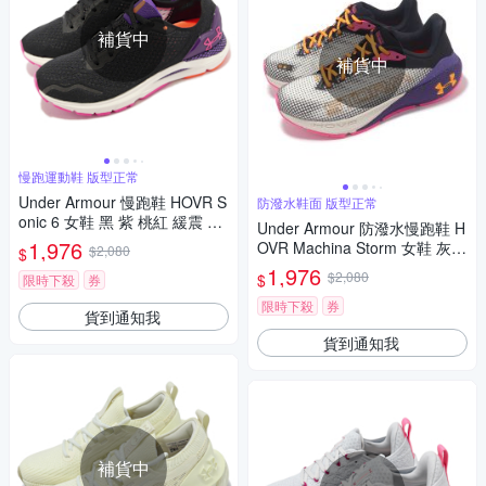
補貨中
補貨中
慢跑運動鞋 版型正常
Under Armour 慢跑鞋 HOVR S
防潑水鞋面 版型正常
onic 6 女鞋 黑 紫 桃紅 緩震 透
Under Armour 防潑水慢跑鞋 H
氣 運動鞋 UA 3026128002
1,976
OVR Machina Storm 女鞋 灰黑
$2,080
$
紫 運動鞋 UA 3026551300
1,976
$2,080
$
限時下殺
券
限時下殺
券
貨到通知我
貨到通知我
補貨中