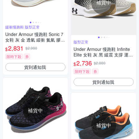
補貨中
緩衝慢跑鞋 版型正常
Under Armour 慢跑鞋 Sonic 7
女鞋 灰 金 透氣 緩衝 氮氣 膠底
版型正常
運動鞋 UA 3028003014
2,831
$2,980
$
Under Armour 慢跑鞋 Infinite
Elite 女鞋 灰 黑 緩震 支撐 運動
限時下殺
券
鞋 UA 3027199104
2,736
$2,880
$
貨到通知我
限時下殺
券
貨到通知我
補貨中
補貨中