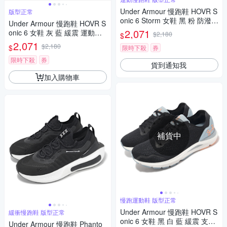
Under Armour 慢跑鞋 HOVR S
版型正常
onic 6 Storm 女鞋 黑 粉 防潑水
Under Armour 慢跑鞋 HOVR S
運動鞋 緩震 路跑 UA 3026553
2,071
onic 6 女鞋 灰 藍 緩震 運動鞋
$2,180
$
300
UA 3026128107
2,071
$2,180
$
限時下殺
券
限時下殺
券
貨到通知我
加入購物車
補貨中
慢跑運動鞋 版型正常
Under Armour 慢跑鞋 HOVR S
緩衝慢跑鞋 版型正常
onic 6 女鞋 黑 白 藍 緩震 支撐
Under Armour 慢跑鞋 Phanto