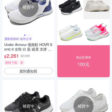
補貨中
運動慢跑鞋 版型正常
Under Armour 慢跑鞋 HOVR S
onic 6 女鞋 白 藍 緩震 支撐 反
光 運動鞋 UA 3026128102
2,261
$2,380
$
商品折價券
限時下殺
券
100元
貨到通知我
補貨中
補貨中