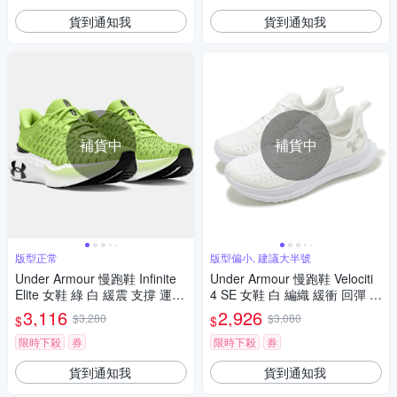
貨到通知我
貨到通知我
補貨中
補貨中
版型正常
版型偏小, 建議大半號
Under Armour 慢跑鞋 Infinite
Under Armour 慢跑鞋 Velociti
Elite 女鞋 綠 白 緩震 支撐 運動
4 SE 女鞋 白 編織 緩衝 回彈 全
鞋 UA 3027199301
白 運動鞋 UA 3027586100
3,116
2,926
$3,280
$3,080
$
$
限時下殺
券
限時下殺
券
貨到通知我
貨到通知我