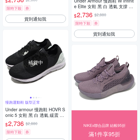
$
Under Armour 慢跑鞋 W Infinit
e Elite 女鞋 黑 白 透氣 支撐 緩
限時下殺
券
震 運動鞋 UA 3027199001
2,736
$2,880
$
貨到通知我
限時下殺
券
貨到通知我
補貨中
慢跑運動鞋 版型正常
Under armour 慢跑鞋 HOVR S
onic 5 女鞋 黑 白 透氣 緩震 網
布 運動鞋 UA 3024906001
2,736
$2,880
$
NIKEx聯合品牌 結帳95折
限時下殺
券
滿1件享95折