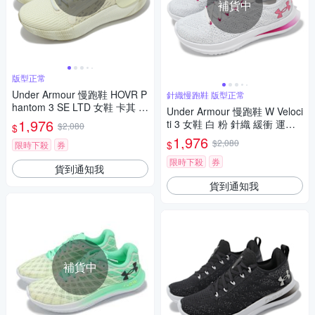
補貨中
版型正常
Under Armour 慢跑鞋 HOVR P
針織慢跑鞋 版型正常
hantom 3 SE LTD 女鞋 卡其 針
Under Armour 慢跑鞋 W Veloci
織 緩衝 運動鞋 UA 302729010
1,976
ti 3 女鞋 白 粉 針織 緩衝 運動
$2,080
$
0
鞋 UA 3026124105
1,976
$2,080
$
限時下殺
券
限時下殺
券
貨到通知我
貨到通知我
補貨中