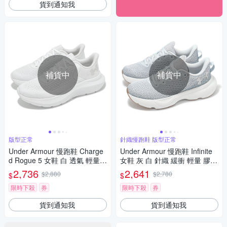
貨到通知我
補貨中
補貨中
版型正常
針織慢跑鞋 版型正常
Under Armour 慢跑鞋 Charge
Under Armour 慢跑鞋 Infinite
d Rogue 5 女鞋 白 透氣 輕量
女鞋 灰 白 針織 緩衝 輕量 膠底
緩衝 全白 運動鞋 UA 3028262
運動鞋 UA 3027524104
2,736
2,641
$2,880
$2,780
$
$
100
限時下殺
券
限時下殺
券
貨到通知我
貨到通知我