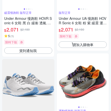
緩震慢跑鞋 版型正常
版型正常
Under Armour 慢跑鞋 HOVR S
Under Armour UA 慢跑鞋 HOV
onic 6 女鞋 黑 白 緩衝 透氣 反
R Sonic 6 女鞋 粉 紫 緩震 運動
光 路跑 運動鞋 UA 302612800
鞋 3026128603
2,071
2,071
$2,180
$2,180
$
$
3
5
(
1
)
限時下殺
券
限時下殺
券
加入購物車
貨到通知我
補貨中
運動慢跑鞋 版型正常