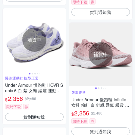
限時下殺
券
貨到通知我
補貨中
補貨中
慢跑運動鞋 版型正常
Under Armour 慢跑鞋 HOVR S
onic 6 白 紫 女鞋 緩震 運動鞋
版型正常
UA 3026128104
2,356
$2,480
$
Under Armour 慢跑鞋 Infinite
女鞋 粉紅 白 針織 透氣 緩震 運
限時下殺
券
動鞋 UA 3027524600
2,356
$2,480
$
貨到通知我
限時下殺
券
貨到通知我