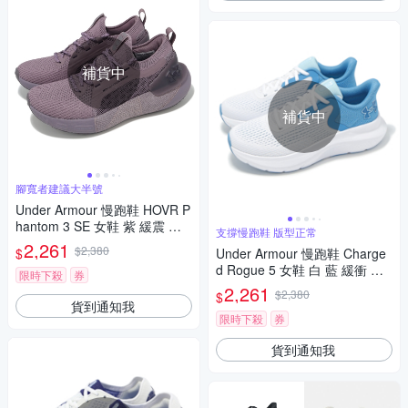
補貨中
補貨中
腳寬者建議大半號
Under Armour 慢跑鞋 HOVR P
hantom 3 SE 女鞋 紫 緩震 襪
支撐慢跑鞋 版型正常
套 運動鞋 UA 3026584600
2,261
$2,380
$
Under Armour 慢跑鞋 Charge
d Rogue 5 女鞋 白 藍 緩衝 支
限時下殺
券
撐 運動鞋 UA 3028262101
2,261
$2,380
$
貨到通知我
限時下殺
券
貨到通知我