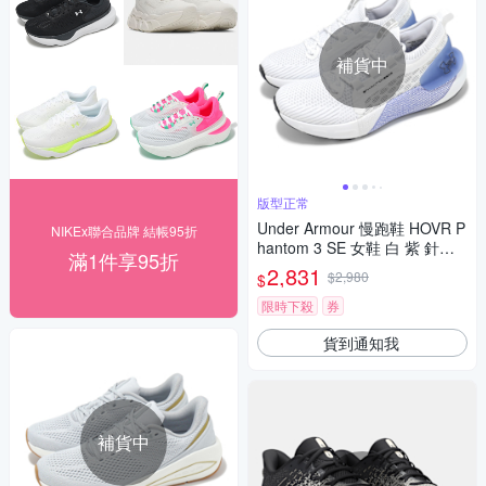
補貨中
版型正常
Under Armour 慢跑鞋 HOVR P
NIKEx聯合品牌 結帳95折
hantom 3 SE 女鞋 白 紫 針織
滿1件享95折
襪套 運動鞋 UA 3026584108
2,831
$2,980
$
限時下殺
券
貨到通知我
補貨中