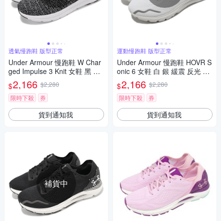
透氣慢跑鞋 版型正常
運動慢跑鞋 版型正常
Under Armour 慢跑鞋 W Char
Under Armour 慢跑鞋 HOVR S
ged Impulse 3 Knit 女鞋 黑 白
onic 6 女鞋 白 銀 緩震 反光 運
透氣 緩衝 運動鞋 UA 3026686
動鞋 UA 3026128101
2,166
2,166
$2,280
$2,280
$
$
001
限時下殺
券
限時下殺
券
貨到通知我
貨到通知我
補貨中