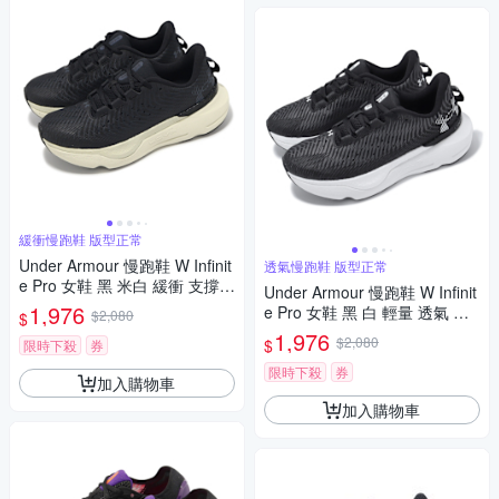
緩衝慢跑鞋 版型正常
Under Armour 慢跑鞋 W Infinit
透氣慢跑鞋 版型正常
e Pro 女鞋 黑 米白 緩衝 支撐
Under Armour 慢跑鞋 W Infinit
運動鞋 UA 3027200004
1,976
e Pro 女鞋 黑 白 輕量 透氣 緩
$2,080
$
震 路跑 運動鞋 UA 302720000
1,976
$2,080
$
限時下殺
券
1
限時下殺
券
加入購物車
加入購物車