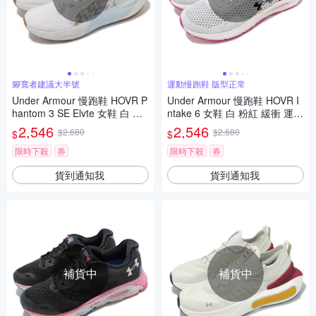
腳寬者建議大半號
運動慢跑鞋 版型正常
Under Armour 慢跑鞋 HOVR P
Under Armour 慢跑鞋 HOVR I
hantom 3 SE Elvte 女鞋 白 藍
ntake 6 女鞋 白 粉紅 緩衝 運動
透氣 緩震 路跑 UA 運動鞋 302
鞋 針織鞋面 路跑 UA 3026141
2,546
2,546
$2,680
$2,680
$
$
6648100
103
限時下殺
券
限時下殺
券
貨到通知我
貨到通知我
補貨中
補貨中