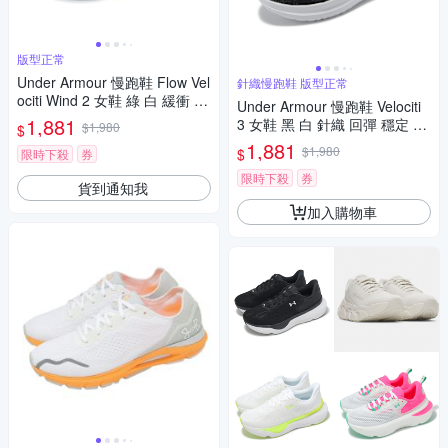
版型正常
Under Armour 慢跑鞋 Flow Vel
針織慢跑鞋 版型正常
ociti Wind 2 女鞋 綠 白 緩衝 路
Under Armour 慢跑鞋 Velociti
跑 UA 運動鞋 3025662106
1,881
3 女鞋 黑 白 針織 回彈 穩定 Fl
$1,980
$
ow 路跑 運動鞋 UA 30261240
1,881
$1,980
$
限時下殺
券
02
限時下殺
券
貨到通知我
加入購物車