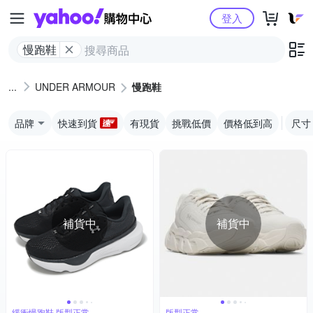
Yahoo購物中心
登入
慢跑鞋
UNDER ARMOUR
慢跑鞋
品牌
快速到貨
有現貨
挑戰低價
價格低到高
尺寸
補貨中
補貨中
緩衝慢跑鞋 版型正常
版型正常