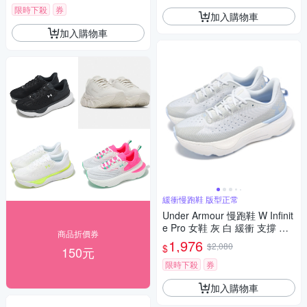
限時下殺
券
加入購物車
加入購物車
緩衝慢跑鞋 版型正常
Under Armour 慢跑鞋 W Infinit
e Pro 女鞋 灰 白 緩衝 支撐 運
商品折價券
動鞋 UA 3027200106
1,976
$2,080
$
150元
限時下殺
券
加入購物車