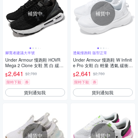
補貨中
補貨中
腳寬者建議大半號
透氣慢跑鞋 版型正常
Under Armour 慢跑鞋 HOVR
Under Armour 慢跑鞋 W Infinit
Mega 2 Clone 女鞋 黑 白 緩震
e Pro 女鞋 白 輕量 透氣 緩衝
透氣 運動鞋 UA 3024480001
路跑 運動鞋 UA 3027200100
2,641
2,641
$2,780
$2,780
$
$
限時下殺
券
限時下殺
券
貨到通知我
貨到通知我
補貨中
補貨中