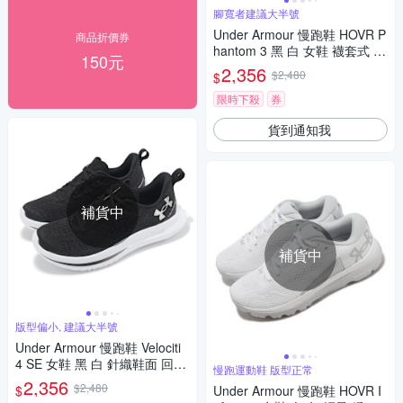
腳寬者建議大半號
Under Armour 慢跑鞋 HOVR P
商品折價券
hantom 3 黑 白 女鞋 襪套式 運
150元
動鞋 UA 3025517001
2,356
$2,480
$
限時下殺
券
貨到通知我
補貨中
補貨中
版型偏小, 建議大半號
Under Armour 慢跑鞋 Velociti
4 SE 女鞋 黑 白 針織鞋面 回彈
慢跑運動鞋 版型正常
運動鞋 UA 3027586001
2,356
$2,480
$
Under Armour 慢跑鞋 HOVR I