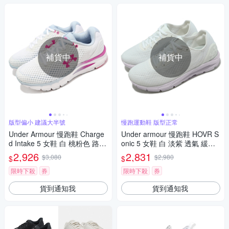
補貨中
補貨中
版型偏小 建議大半號
慢跑運動鞋 版型正常
Under Armour 慢跑鞋 Charge
Under armour 慢跑鞋 HOVR S
d Intake 5 女鞋 白 桃粉色 路跑
onic 5 女鞋 白 淡紫 透氣 緩震
運動鞋 3023564106
網布 運動鞋 UA 3024906102
2,926
2,831
$3,080
$2,980
$
$
限時下殺
券
限時下殺
券
貨到通知我
貨到通知我