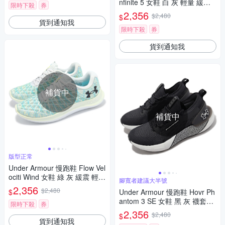
nfinite 5 女鞋 白 灰 輕量 緩震
限時下殺
券
路跑 運動鞋 UA 3026550103
2,356
$2,480
$
貨到通知我
限時下殺
券
貨到通知我
補貨中
補貨中
版型正常
Under Armour 慢跑鞋 Flow Vel
ociti Wind 女鞋 綠 灰 緩震 輕量
腳寬者建議大半號
運動鞋 3026798100
2,356
$2,480
$
Under Armour 慢跑鞋 Hovr Ph
antom 3 SE 女鞋 黑 灰 襪套式
限時下殺
券
針織鞋面 緩震 運動鞋 UA 3026
2,356
$2,480
$
584002
貨到通知我