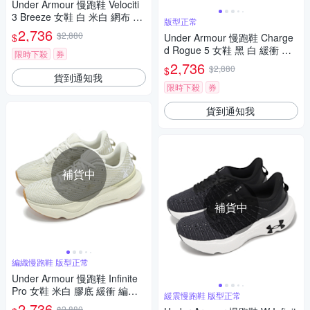
Under Armour 慢跑鞋 Velociti
3 Breeze 女鞋 白 米白 網布 輕
版型正常
量 緩衝 運動鞋 UA 302752130
2,736
$2,880
$
Under Armour 慢跑鞋 Charge
1
d Rogue 5 女鞋 黑 白 緩衝 透
限時下殺
券
氣 輕量 運動鞋 UA 302826200
2,736
$2,880
$
1
貨到通知我
限時下殺
券
貨到通知我
補貨中
補貨中
編織慢跑鞋 版型正常
Under Armour 慢跑鞋 Infinite
Pro 女鞋 米白 膠底 緩衝 編織
緩震慢跑鞋 版型正常
運動鞋 UA 3027200108
2,736
$2,880