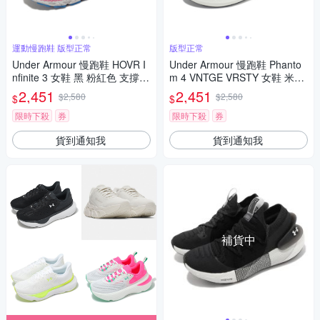
運動慢跑鞋 版型正常
版型正常
Under Armour 慢跑鞋 HOVR I
Under Armour 慢跑鞋 Phanto
nfinite 3 女鞋 黑 粉紅色 支撐
m 4 VNTGE VRSTY 女鞋 米白
緩震 路跑 運動鞋 3023556003
紅 針織 緩震 運動鞋 UA 30278
2,451
2,451
$2,580
$2,580
$
$
84100
限時下殺
券
限時下殺
券
貨到通知我
貨到通知我
補貨中