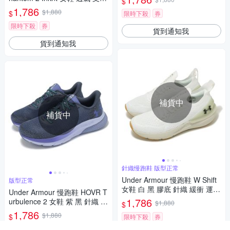
$
包覆 黑 紅 運動鞋 UA 3024155
1,786
$1,880
$
限時下殺
券
006
限時下殺
券
貨到通知我
貨到通知我
補貨中
補貨中
針織慢跑鞋 版型正常
Under Armour 慢跑鞋 W Shift
版型正常
女鞋 白 黑 膠底 針織 緩衝 運動
Under Armour 慢跑鞋 HOVR T
鞋 UA 3027777104
1,786
urbulence 2 女鞋 紫 黑 針織 緩
$1,880
$
衝 支撐 運動鞋 UA 302652510
1,786
$1,880
$
限時下殺
券
3
限時下殺
券