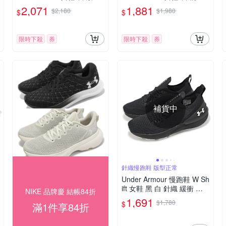
底 緩衝 輕量 運動鞋 UA 30
緩震 運動鞋 UA 302612810
2,071
1,881
$2,180
$1,980
$
$
27197100
6
限時下殺
券
限時下殺
券
補貨中
針織慢跑鞋 版型正常
Under Armour 慢跑鞋 W Sh
ift 女鞋 黑 白 針織 緩衝 運
NIKE 品牌慶 結帳84折
動鞋 UA 3027777004
1,691
$1,780
$
滿1件享84折