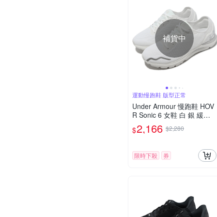
補貨中
運動慢跑鞋 版型正常
Under Armour 慢跑鞋 HOV
R Sonic 6 女鞋 白 銀 緩震
反光 運動鞋 UA 302612810
2,166
$2,280
$
1
限時下殺
券