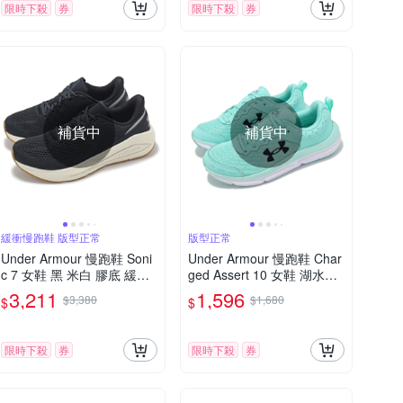
限時下殺
券
限時下殺
券
補貨中
補貨中
緩衝慢跑鞋 版型正常
版型正常
Under Armour 慢跑鞋 Soni
Under Armour 慢跑鞋 Char
c 7 女鞋 黑 米白 膠底 緩衝
ged Assert 10 女鞋 湖水綠
輕量 運動鞋 UA 302800300
黑 緩震 穩定 運動鞋 UA 30
3,211
1,596
$3,380
$1,680
$
$
1
26179300
限時下殺
券
限時下殺
券