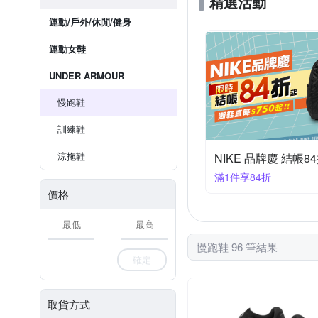
精選活動
運動/戶外/休閒/健身
運動女鞋
UNDER ARMOUR
慢跑鞋
訓練鞋
涼拖鞋
NIKE 品牌慶 結帳8
滿1件享84折
價格
-
慢跑鞋 96 筆結果
確定
取貨方式