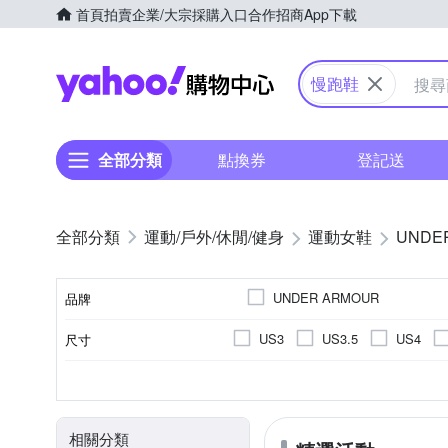
首頁
拍賣
企業/大宗採購入口
合作招商
App下載
Yahoo購物中心
慢跑鞋
全部分類
點換券
登記送
運動/戶外/休閒/健身
運動女鞋
UNDE
UNDER ARMOUR
品牌
US3
US3.5
US4
尺寸
品牌名稱
US10
US10.5
US11
依吊牌標示
女
依吊牌標示
慢跑鞋
正常
男
偏小
休閒鞋
內裡材質
顏色
適用性別
鞋墊材質
款式
版型
EU36
EU37
EU38
相關分類
UK4.5
UK5
UK5.5