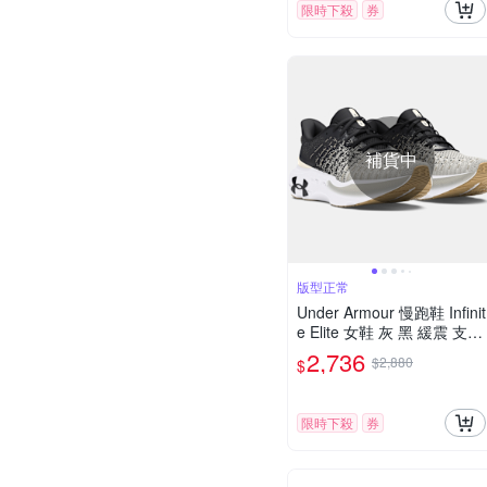
限時下殺
券
補貨中
版型正常
Under Armour 慢跑鞋 Infinit
e Elite 女鞋 灰 黑 緩震 支撐
運動鞋 UA 3027199104
2,736
$2,880
$
限時下殺
券