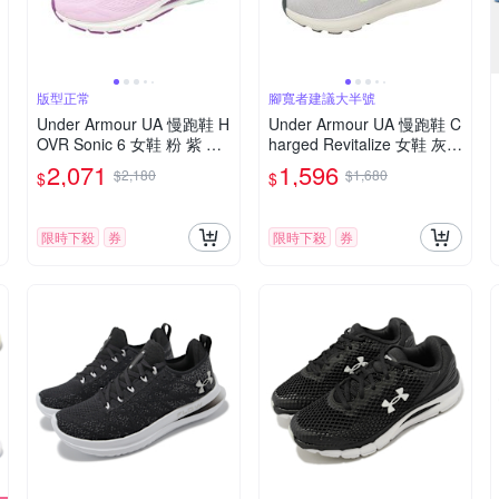
版型正常
腳寬者建議大半號
Under Armour UA 慢跑鞋 H
Under Armour UA 慢跑鞋 C
OVR Sonic 6 女鞋 粉 紫 緩
harged Revitalize 女鞋 灰
震 運動鞋 3026128603
白 緩震 運動鞋 302668310
2,071
1,596
$2,180
$1,680
$
$
4
限時下殺
券
限時下殺
券