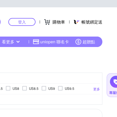
購物車
帳號綁定送
登入
看更多
uniopen 聯名卡
超贈點
.5
US8
US8.5
US9
US9.5
更多
US14.5
US15
EU34
EU35
EU45
EU46
UK3
UK3.5
UK4