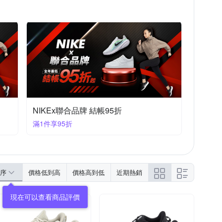
NIKEx聯合品牌 結帳95折
滿1件享95折
序
價格低到高
價格高到低
近期熱銷