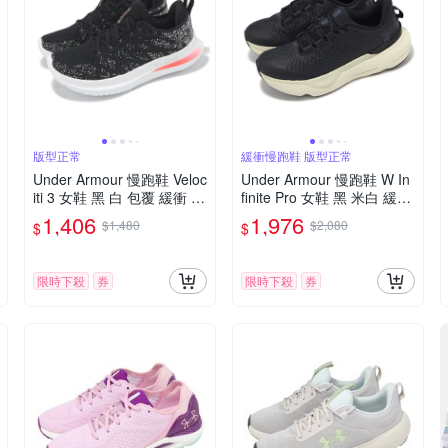
版型正常
緩衝慢跑鞋 版型正常
Under Armour 慢跑鞋 Veloc
Under Armour 慢跑鞋 W In
iti 3 女鞋 黑 白 包覆 緩衝 U
finite Pro 女鞋 黑 米白 緩衝
A 運動鞋 3026124004
支撐 運動鞋 UA 302720000
1,406
1,976
$1,480
$2,080
$
$
4
限時下殺
券
限時下殺
券