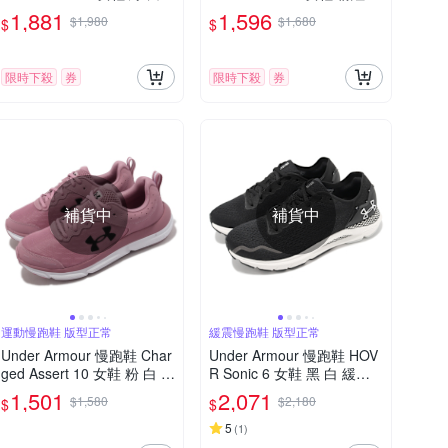
緩衝 路跑 UA 運動鞋 30256
輕量 漸層 緩震 運動鞋 UA 3
1,881
1,596
$1,980
$1,680
$
$
62106
024911601
限時下殺
券
限時下殺
券
補貨中
補貨中
運動慢跑鞋 版型正常
緩震慢跑鞋 版型正常
Under Armour 慢跑鞋 Char
Under Armour 慢跑鞋 HOV
ged Assert 10 女鞋 粉 白 緩
R Sonic 6 女鞋 黑 白 緩衝
震 回彈 運動鞋 路跑 UA 30
透氣 反光 路跑 運動鞋 UA 3
1,501
2,071
$1,580
$2,180
$
$
26179600
026128003
5
(
1
)