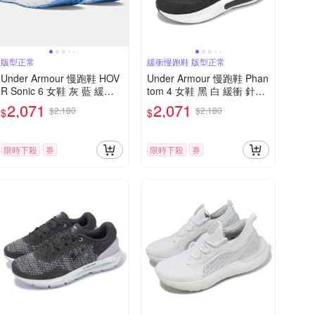
版型正常
緩衝慢跑鞋 版型正常
Under Armour 慢跑鞋 HOV
Under Armour 慢跑鞋 Phan
R Sonic 6 女鞋 灰 藍 緩震
tom 4 女鞋 黑 白 緩衝 針織
運動鞋 UA 3026128107
反光 運動鞋 UA 302759400
2,071
2,071
$2,180
$2,180
$
$
3
限時下殺
券
限時下殺
券