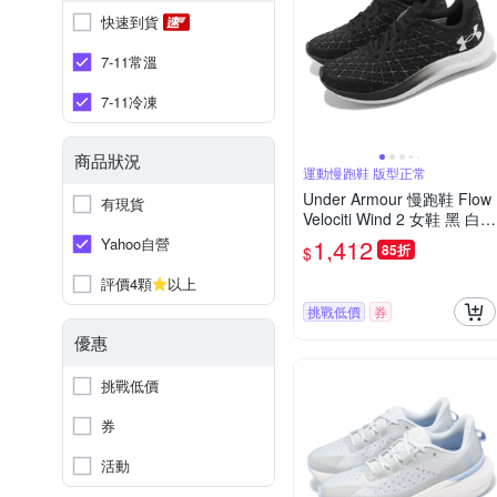
快速到貨
7-11常溫
7-11冷凍
商品狀況
運動慢跑鞋 版型正常
Under Armour 慢跑鞋 Flow
有現貨
Velociti Wind 2 女鞋 黑 白
路跑 UA 輕量 運動鞋 內建
1,412
Yahoo自營
85折
$
晶片 3025662003
評價4顆
以上
挑戰低價
券
優惠
挑戰低價
券
活動