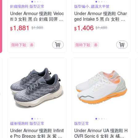
針織慢跑鞋 版型正常
版型偏小, 建議大半號
Under Armour 慢跑鞋 Veloc
Under Armour 慢跑鞋 Char
iti 3 女鞋 黑 白 針織 回彈 穩
ged Intake 5 黑 白 女鞋 透
定 Flow 路跑 運動鞋 UA 30
氣 緩震 運動鞋 UA 302356
1,881
1,406
$1,980
$1,480
$
$
26124002
4001
限時下殺
券
限時下殺
券
緩衝慢跑鞋 版型正常
版型正常
Under Armour 慢跑鞋 Infinit
Under Armour UA 慢跑鞋 H
e Pro Breeze 女鞋 灰 紫 厚
OVR Sonic 6 女鞋 灰 橘黃