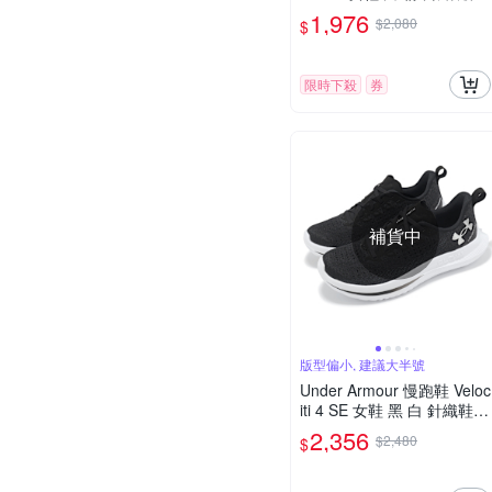
運動鞋 UA 3026124105
1,976
$2,080
$
限時下殺
券
補貨中
版型偏小, 建議大半號
Under Armour 慢跑鞋 Veloc
iti 4 SE 女鞋 黑 白 針織鞋面
回彈 運動鞋 UA 302758600
2,356
$2,480
$
1