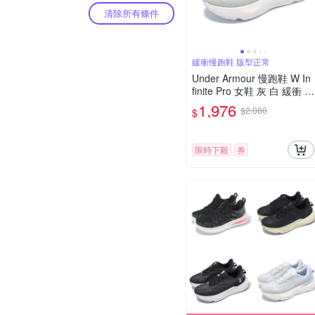
清除所有條件
緩衝慢跑鞋 版型正常
Under Armour 慢跑鞋 W In
finite Pro 女鞋 灰 白 緩衝 支
撐 運動鞋 UA 3027200106
1,976
$2,080
$
限時下殺
券