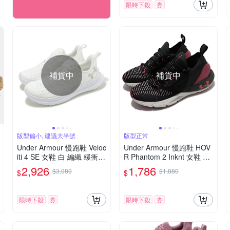
限時下殺
券
補貨中
補貨中
版型偏小, 建議大半號
版型正常
Under Armour 慢跑鞋 Veloc
Under Armour 慢跑鞋 HOV
iti 4 SE 女鞋 白 編織 緩衝
R Phantom 2 Inknt 女鞋 透
回彈 全白 運動鞋 UA 30275
氣 支撐 包覆 黑 紅 運動鞋 U
2,926
1,786
$3,080
$1,880
$
$
86100
A 3024155006
限時下殺
券
限時下殺
券