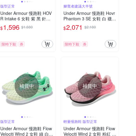
版型正常
腳寬者建議大半號
Under Armour 慢跑鞋 HOV
Under Armour 慢跑鞋 Hovr
R Intake 6 女鞋 紫 黑 針織
Phantom 3 SE 女鞋 白 襪套
緩震 運動鞋 UA 302614110
式 針織鞋面 緩震 運動鞋 U
1,596
2,071
$1,680
$2,180
$
$
2
A 3026584100
限時下殺
券
限時下殺
券
補貨中
補貨中
版型正常
輕量慢跑鞋 版型正常
Under Armour 慢跑鞋 Flow
Under Armour 慢跑鞋 Flow
Velociti Wind 2 女鞋 綠 白
Velociti Wind 2 女鞋 粉紅 黑