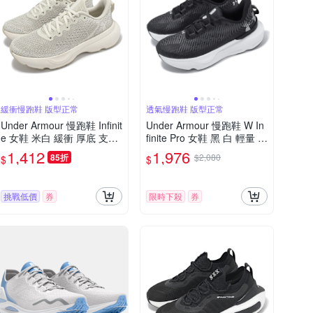
緩衝慢跑鞋 版型正常
透氣慢跑鞋 版型正常
Under Armour 慢跑鞋 Infinit
Under Armour 慢跑鞋 W In
e 女鞋 米白 緩衝 厚底 支撐
finite Pro 女鞋 黑 白 輕量 透
運動鞋 UA 3027524200
氣 緩震 路跑 運動鞋 UA 30
1,412
1,976
85折
$2,080
$
$
27200001
挑戰低價
券
限時下殺
券