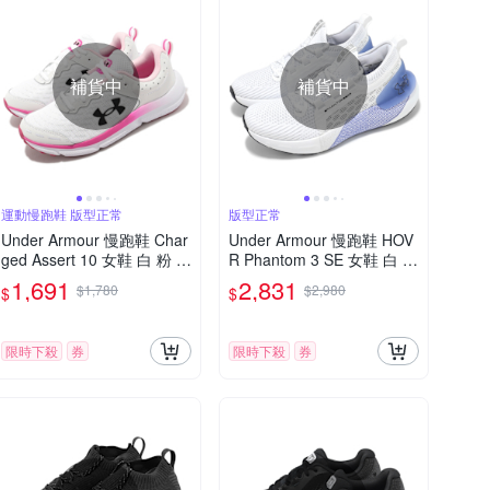
補貨中
補貨中
運動慢跑鞋 版型正常
版型正常
Under Armour 慢跑鞋 Char
Under Armour 慢跑鞋 HOV
ged Assert 10 女鞋 白 粉 緩
R Phantom 3 SE 女鞋 白 紫
震 回彈 運動鞋 路跑 UA 30
針織 襪套 運動鞋 UA 30265
1,691
2,831
$1,780
$2,980
$
$
26179102
84108
限時下殺
券
限時下殺
券