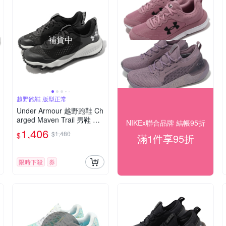
補貨中
越野跑鞋 版型正常
Under Armour 越野跑鞋 Ch
arged Maven Trail 男鞋 黑
NIKEx聯合品牌 結帳95折
灰 緩震 運動鞋 UA 302614
1,406
$1,480
$
滿1件享95折
3101
限時下殺
券