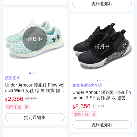
貨到通知我
補貨中
補貨中
版型正常
Under Armour 慢跑鞋 Flow Vel
腳寬者建議大半號
ociti Wind 女鞋 綠 灰 緩震 輕量
Under Armour 慢跑鞋 Hovr Ph
運動鞋 3026798100
2,356
antom 3 SE 女鞋 黑 灰 襪套式
$2,480
$
針織鞋面 緩震 運動鞋 UA 3026
2,356
$2,480
$
限時下殺
券
584002
限時下殺
券
貨到通知我
貨到通知我