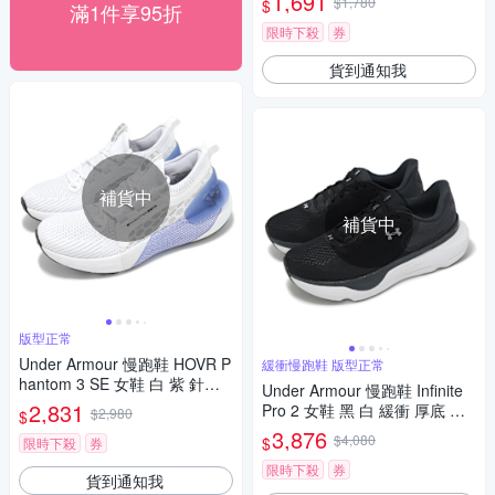
1,691
$1,780
$
滿1件享95折
2
限時下殺
券
貨到通知我
補貨中
補貨中
版型正常
Under Armour 慢跑鞋 HOVR P
緩衝慢跑鞋 版型正常
hantom 3 SE 女鞋 白 紫 針織
Under Armour 慢跑鞋 Infinite
襪套 運動鞋 UA 3026584108
2,831
Pro 2 女鞋 黑 白 緩衝 厚底 透
$2,980
$
氣 運動鞋 UA 3028177001
3,876
$4,080
$
限時下殺
券
限時下殺
券
貨到通知我