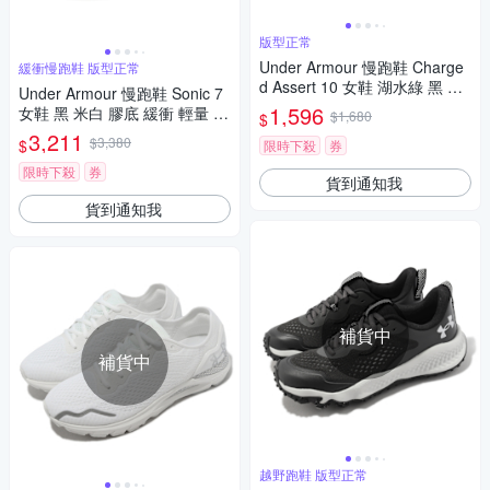
版型正常
Under Armour 慢跑鞋 Charge
緩衝慢跑鞋 版型正常
d Assert 10 女鞋 湖水綠 黑 緩
Under Armour 慢跑鞋 Sonic 7
震 穩定 運動鞋 UA 302617930
1,596
女鞋 黑 米白 膠底 緩衝 輕量 運
$1,680
$
0
動鞋 UA 3028003001
3,211
$3,380
$
限時下殺
券
限時下殺
券
貨到通知我
貨到通知我
補貨中
補貨中
越野跑鞋 版型正常