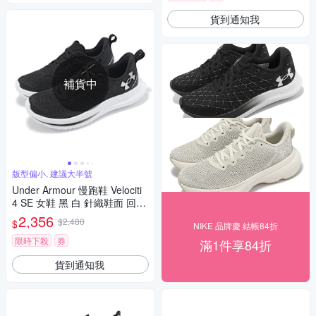
貨到通知我
補貨中
版型偏小, 建議大半號
Under Armour 慢跑鞋 Velociti
4 SE 女鞋 黑 白 針織鞋面 回彈
運動鞋 UA 3027586001
2,356
$2,480
$
NIKE 品牌慶 結帳84折
限時下殺
券
滿1件享84折
貨到通知我