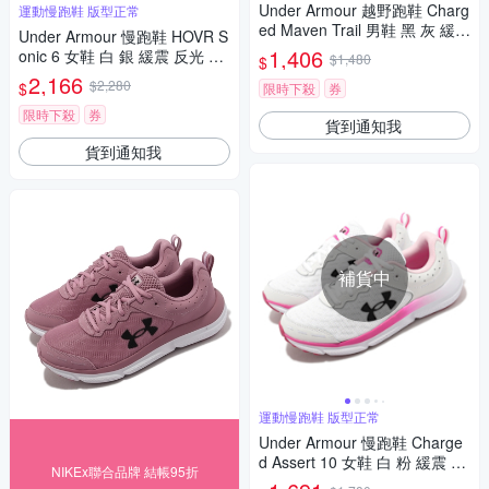
Under Armour 越野跑鞋 Charg
運動慢跑鞋 版型正常
ed Maven Trail 男鞋 黑 灰 緩震
Under Armour 慢跑鞋 HOVR S
運動鞋 UA 3026143101
1,406
onic 6 女鞋 白 銀 緩震 反光 運
$1,480
$
動鞋 UA 3026128101
2,166
$2,280
$
限時下殺
券
限時下殺
券
貨到通知我
貨到通知我
補貨中
運動慢跑鞋 版型正常
Under Armour 慢跑鞋 Charge
d Assert 10 女鞋 白 粉 緩震 回
NIKEx聯合品牌 結帳95折
彈 運動鞋 路跑 UA 302617910