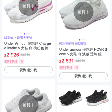
補貨中
補貨中
版型偏小 建議大半號
Under Armour 慢跑鞋 Charge
慢跑運動鞋 版型正常
d Intake 5 女鞋 白 桃粉色 路跑
Under armour 慢跑鞋 HOVR S
運動鞋 3023564106
2,926
onic 5 女鞋 白 淡紫 透氣 緩震
$3,080
$
網布 運動鞋 UA 3024906102
2,831
$2,980
$
限時下殺
券
限時下殺
券
貨到通知我
貨到通知我
補貨中