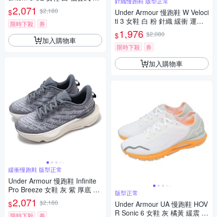
針織慢跑鞋 版型正常
織鞋面 緩震 運動鞋 UA 30265
2,071
$2,180
$
Under Armour 慢跑鞋 W Veloci
84100
ti 3 女鞋 白 粉 針織 緩衝 運動
限時下殺
券
鞋 UA 3026124105
1,976
$2,080
$
加入購物車
限時下殺
券
加入購物車
緩衝慢跑鞋 版型正常
Under Armour 慢跑鞋 Infinite
Pro Breeze 女鞋 灰 紫 厚底 緩
版型正常
衝 輕量 運動鞋 UA 302719710
2,071
$2,180
$
Under Armour UA 慢跑鞋 HOV
0
R Sonic 6 女鞋 灰 橘黃 緩震 運
限時下殺
券