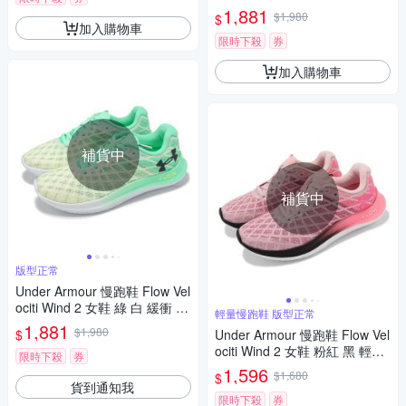
動鞋 UA 3026128106
1,881
$1,980
$
加入購物車
限時下殺
券
加入購物車
補貨中
補貨中
版型正常
Under Armour 慢跑鞋 Flow Vel
ociti Wind 2 女鞋 綠 白 緩衝 路
輕量慢跑鞋 版型正常
跑 UA 運動鞋 3025662106
1,881
$1,980
$
Under Armour 慢跑鞋 Flow Vel
ociti Wind 2 女鞋 粉紅 黑 輕量
限時下殺
券
漸層 緩震 運動鞋 UA 3024911
1,596
$1,680
$
601
貨到通知我
限時下殺
券