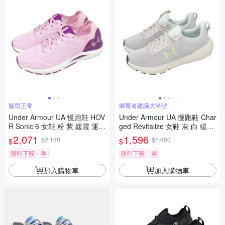
版型正常
腳寬者建議大半號
Under Armour UA 慢跑鞋 HOV
Under Armour UA 慢跑鞋 Char
R Sonic 6 女鞋 粉 紫 緩震 運動
ged Revitalize 女鞋 灰 白 緩震
鞋 3026128603
運動鞋 3026683104
2,071
1,596
$2,180
$1,680
$
$
限時下殺
券
限時下殺
券
加入購物車
加入購物車