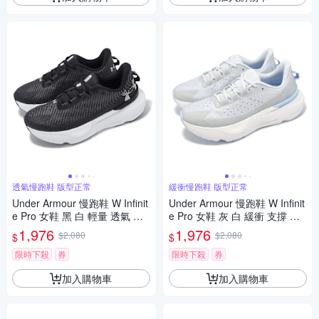
透氣慢跑鞋 版型正常
緩衝慢跑鞋 版型正常
Under Armour 慢跑鞋 W Infinit
Under Armour 慢跑鞋 W Infinit
e Pro 女鞋 黑 白 輕量 透氣 緩
e Pro 女鞋 灰 白 緩衝 支撐 運
震 路跑 運動鞋 UA 302720000
動鞋 UA 3027200106
1,976
1,976
$2,080
$2,080
$
$
1
限時下殺
券
限時下殺
券
加入購物車
加入購物車