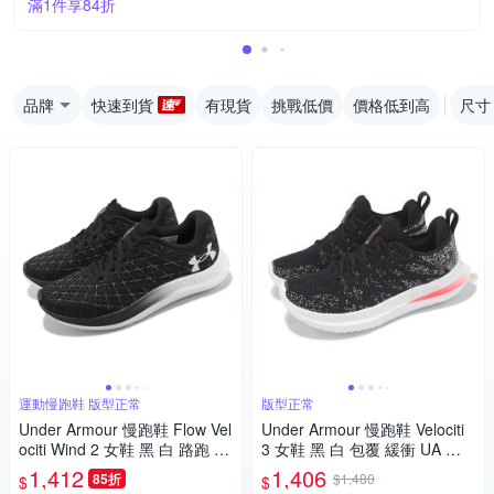
滿1件享84折
品牌
快速到貨
有現貨
挑戰低價
價格低到高
尺寸
運動慢跑鞋 版型正常
版型正常
Under Armour 慢跑鞋 Flow Vel
Under Armour 慢跑鞋 Velociti
ociti Wind 2 女鞋 黑 白 路跑 U
3 女鞋 黑 白 包覆 緩衝 UA 運
A 輕量 運動鞋 內建晶片 30256
動鞋 3026124004
1,412
1,406
85折
$1,480
$
$
62003