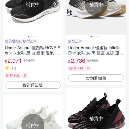
補貨中
補貨中
緩震慢跑鞋 版型正常
版型正常
Under Armour 慢跑鞋 HOVR S
Under Armour 慢跑鞋 Infinite
onic 6 女鞋 黑 白 緩衝 透氣 反
Elite 女鞋 灰 黑 緩震 支撐 運動
光 路跑 運動鞋 UA 302612800
鞋 UA 3027199104
2,071
2,736
$2,180
$2,880
$
$
3
5
(
1
)
限時下殺
券
限時下殺
券
貨到通知我
貨到通知我
補貨中
補貨中