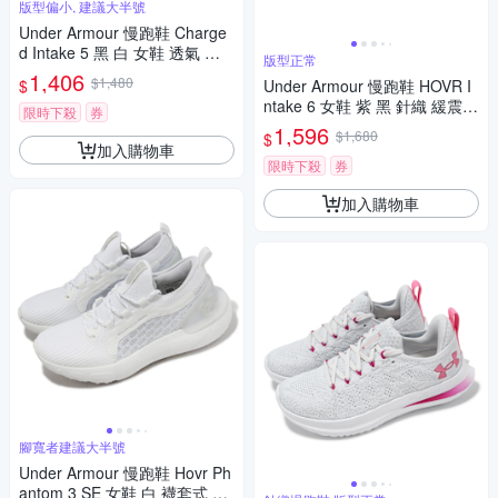
版型偏小, 建議大半號
Under Armour 慢跑鞋 Charge
d Intake 5 黑 白 女鞋 透氣 緩
版型正常
震 運動鞋 UA 3023564001
1,406
$1,480
$
Under Armour 慢跑鞋 HOVR I
ntake 6 女鞋 紫 黑 針織 緩震
限時下殺
券
運動鞋 UA 3026141102
1,596
$1,680
$
加入購物車
限時下殺
券
加入購物車
腳寬者建議大半號
Under Armour 慢跑鞋 Hovr Ph
antom 3 SE 女鞋 白 襪套式 針