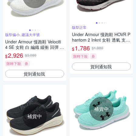
版型正常
Under Armour 慢跑鞋 HOVR P
版型偏小, 建議大半號
hantom 2 Inknt 女鞋 透氣 支撐
Under Armour 慢跑鞋 Velociti
包覆 黑 紅 運動鞋 UA 3024155
1,786
4 SE 女鞋 白 編織 緩衝 回彈 全
$1,880
$
006
白 運動鞋 UA 3027586100
2,926
$3,080
$
限時下殺
券
限時下殺
券
貨到通知我
貨到通知我
補貨中
補貨中