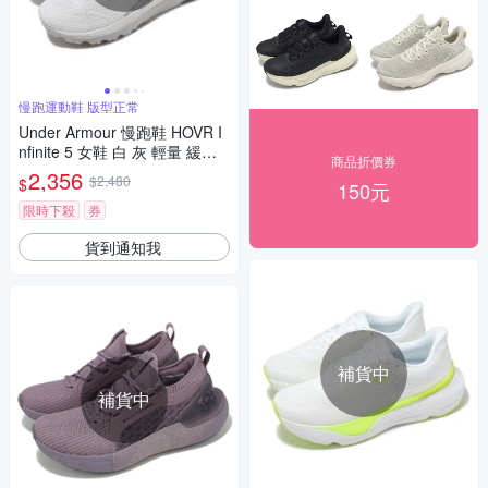
慢跑運動鞋 版型正常
Under Armour 慢跑鞋 HOVR I
nfinite 5 女鞋 白 灰 輕量 緩震
商品折價券
路跑 運動鞋 UA 3026550103
2,356
$2,480
$
150元
限時下殺
券
貨到通知我
補貨中
補貨中