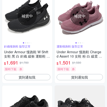
補貨中
補貨中
針織慢跑鞋 版型正常
運動慢跑鞋 版型正常
Under Armour 慢跑鞋 W Shift
Under Armour 慢跑鞋 Charge
女鞋 黑 白 針織 緩衝 運動鞋 U
d Assert 10 女鞋 粉 白 緩震 回
A 3027777004
彈 運動鞋 路跑 UA 302617960
1,691
1,501
$1,780
$1,580
$
$
0
限時下殺
券
限時下殺
券
貨到通知我
貨到通知我