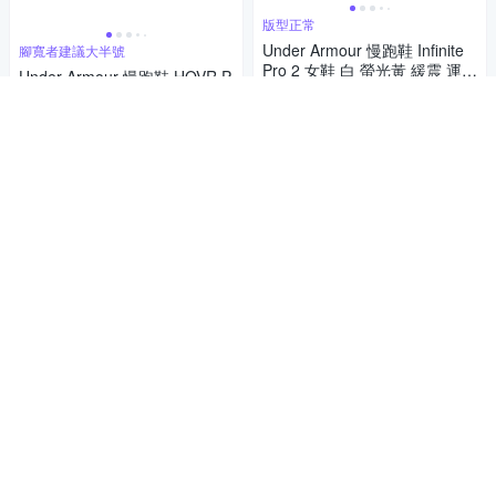
版型正常
Under Armour 慢跑鞋 Infinite
腳寬者建議大半號
Pro 2 女鞋 白 螢光黃 緩震 運動
Under Armour 慢跑鞋 HOVR P
鞋 UA 3028177102
3,591
hantom 3 SE 女鞋 紫 緩震 襪
$3,780
$
套 運動鞋 UA 3026584600
2,261
$2,380
$
限時下殺
券
限時下殺
券
貨到通知我
貨到通知我
補貨中
補貨中
透氣慢跑鞋 版型正常
Under Armour 慢跑鞋 W Char
緩衝慢跑鞋 版型正常