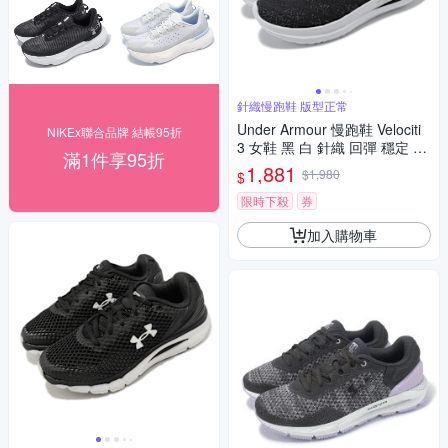
針織慢跑鞋 版型正常
Under Armour 慢跑鞋 Velociti
NIKEx聯合品牌 結帳95折
3 女鞋 黑 白 針織 回彈 穩定 Fl
滿1件享95折
ow 路跑 運動鞋 UA 30261240
1,881
$1,980
$
02
限時下殺
券
加入購物車