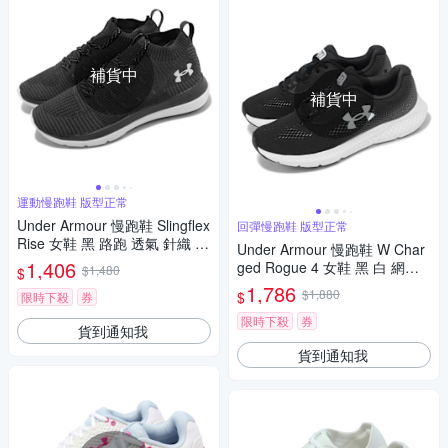
補貨中
補貨中
運動慢跑鞋 版型正常
Under Armour 慢跑鞋 Slingflex
回彈慢跑鞋 版型正常
Rise 女鞋 黑 路跑 透氣 針織 緩
Under Armour 慢跑鞋 W Char
震 運動鞋 UA 3000096001
1,406
ged Rogue 4 女鞋 黑 白 網布
$1,480
$
透氣 回彈 雙密度 運動鞋 UA 3
1,786
$1,880
$
限時下殺
券
027005001
限時下殺
券
貨到通知我
貨到通知我