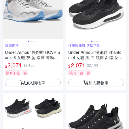
版型正常
緩衝慢跑鞋 版型正常
Under Armour 慢跑鞋 HOVR S
Under Armour 慢跑鞋 Phanto
onic 6 女鞋 灰 藍 緩震 運動鞋
m 4 女鞋 黑 白 緩衝 針織 反光
UA 3026128107
運動鞋 UA 3027594003
2,071
2,071
$2,180
$2,180
$
$
限時下殺
券
限時下殺
券
加入購物車
加入購物車