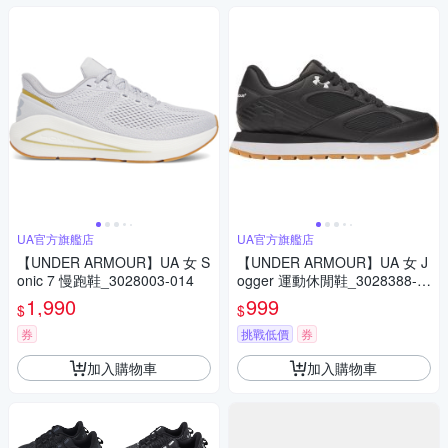
UA官方旗艦店
UA官方旗艦店
【UNDER ARMOUR】UA 女 S
【UNDER ARMOUR】UA 女 J
onic 7 慢跑鞋_3028003-014
ogger 運動休閒鞋_3028388-0
03
1,990
999
$
$
券
挑戰低價
券
加入購物車
加入購物車