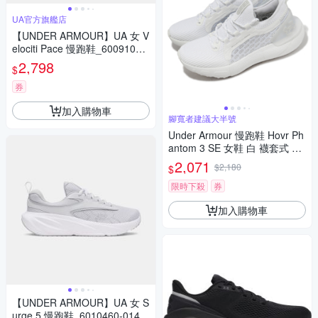
UA官方旗艦店
【UNDER ARMOUR】UA 女 V
elociti Pace 慢跑鞋_6009108-
100
2,798
$
券
加入購物車
腳寬者建議大半號
Under Armour 慢跑鞋 Hovr Ph
antom 3 SE 女鞋 白 襪套式 針
織鞋面 緩震 運動鞋 UA 30265
2,071
$2,180
$
84100
限時下殺
券
加入購物車
【UNDER ARMOUR】UA 女 S
urge 5 慢跑鞋_6010460-014