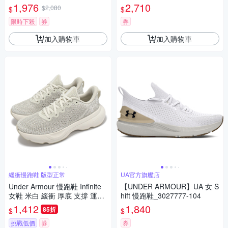
運動鞋 UA 3027200004
1,976
2,710
$2,080
$
$
限時下殺
券
券
加入購物車
加入購物車
緩衝慢跑鞋 版型正常
UA官方旗艦店
Under Armour 慢跑鞋 Infinite
【UNDER ARMOUR】UA 女 S
女鞋 米白 緩衝 厚底 支撐 運動
hift 慢跑鞋_3027777-104
鞋 UA 3027524200
1,412
1,840
85折
$
$
挑戰低價
券
券