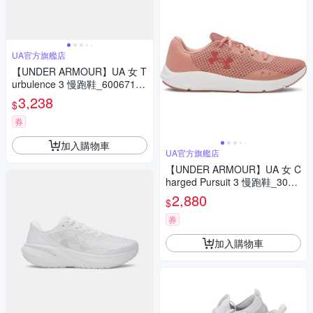
UA官方旗艦店
【UNDER ARMOUR】UA 女 T
urbulence 3 慢跑鞋_6006718-
002
3,238
$
券
加入購物車
UA官方旗艦店
【UNDER ARMOUR】UA 女 C
harged Pursuit 3 慢跑鞋_3024
889-696
2,880
$
券
加入購物車