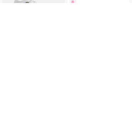
券
加入購物車
UA官方旗艦店
【UNDER ARMOUR】UA 女 P
hantom X 慢跑鞋_6007184-10
1
2,490
$
券
加入購物車
【UNDER ARMOUR】UA 女 T
urbulence 3 慢跑鞋_6006718-
034
3,680
$
券
加入購物車