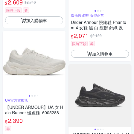
2,609
$2,746
$
限時下殺
券
緩衝慢跑鞋 版型正常
加入購物車
Under Armour 慢跑鞋 Phanto
m 4 女鞋 黑 白 緩衝 針織 反光
運動鞋 UA 3027594003
2,071
$2,180
$
限時下殺
券
加入購物車
UA官方旗艦店
【UNDER ARMOUR】UA 女 H
alo Runner 慢跑鞋_6005288-1
10
2,390
$
券