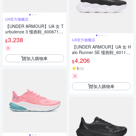
UA官方旗艦店
【UNDER ARMOUR】UA 女 T
urbulence 3 慢跑鞋_6006718-
100
3,238
UA官方旗艦店
$
【UNDER ARMOUR】UA 女 H
券
alo Runner SE 慢跑鞋_601135
5-001
加入購物車
4,206
$
5
(
1
)
券
加入購物車