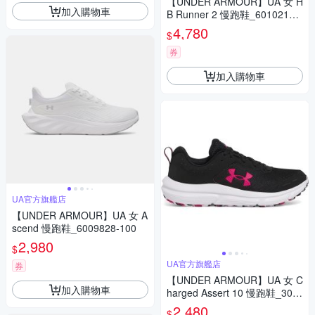
【UNDER ARMOUR】UA 女 H
加入購物車
B Runner 2 慢跑鞋_6010213-
001
4,780
$
券
加入購物車
UA官方旗艦店
【UNDER ARMOUR】UA 女 A
scend 慢跑鞋_6009828-100
2,980
$
UA官方旗艦店
券
【UNDER ARMOUR】UA 女 C
加入購物車
harged Assert 10 慢跑鞋_302
6179-005
2,480
$