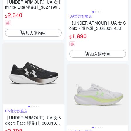
【UNDER ARMOUR】UA 女 I
nfinite Elite 慢跑鞋_3027199-1
04
2,640
$
UA官方旗艦店
【UNDER ARMOUR】UA 女 S
券
onic 7 慢跑鞋_3028003-453
加入購物車
1,990
$
券
加入購物車
UA官方旗艦店
【UNDER ARMOUR】UA 女 V
elociti Pace 慢跑鞋_6009108-
001
2,798