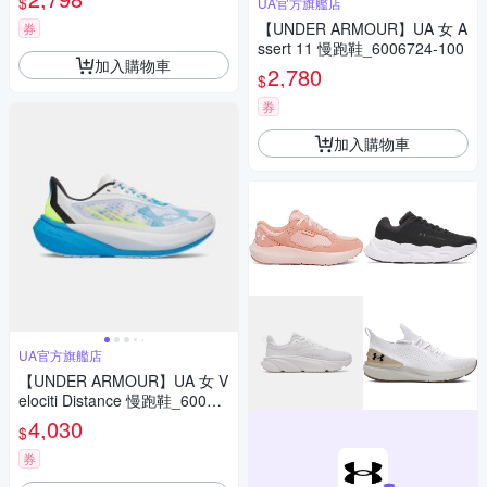
$
UA官方旗艦店
【UNDER ARMOUR】UA 女 A
券
ssert 11 慢跑鞋_6006724-100
加入購物車
2,780
$
券
加入購物車
UA官方旗艦店
【UNDER ARMOUR】UA 女 V
elociti Distance 慢跑鞋_60060
31-104
4,030
$
券