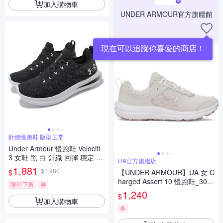
加入購物車
UNDER ARMOUR官方旗艦館
現在可以追蹤你喜愛的商店！
針織慢跑鞋 版型正常
Under Armour 慢跑鞋 Velociti
3 女鞋 黑 白 針織 回彈 穩定 Fl
UA官方旗艦店
ow 路跑 運動鞋 UA 30261240
1,881
$1,980
$
【UNDER ARMOUR】UA 女 C
02
harged Assert 10 慢跑鞋_302
限時下殺
券
6179-118
1,240
$
加入購物車
券