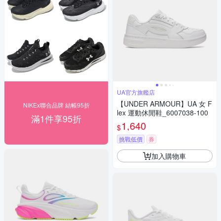
UA官方旗艦店
【UNDER ARMOUR】UA 女 F
NIKEx聯合品牌 結帳95折
lex 運動休閒鞋_6007038-100
滿1件享95折
1,640
$
挑戰低價
券
加入購物車