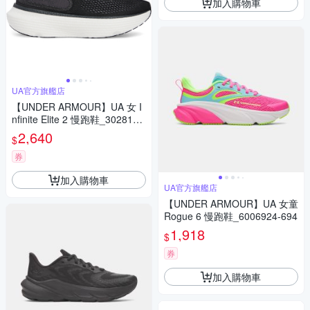
加入購物車
UA官方旗艦店
【UNDER ARMOUR】UA 女 I
nfinite Elite 2 慢跑鞋_3028178
-001
2,640
$
券
加入購物車
UA官方旗艦店
【UNDER ARMOUR】UA 女童
Rogue 6 慢跑鞋_6006924-694
1,918
$
券
加入購物車