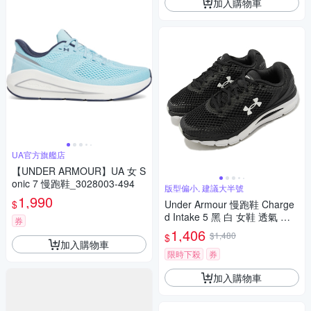
加入購物車
UA官方旗艦店
【UNDER ARMOUR】UA 女 S
onic 7 慢跑鞋_3028003-494
版型偏小, 建議大半號
1,990
$
Under Armour 慢跑鞋 Charge
d Intake 5 黑 白 女鞋 透氣 緩
券
震 運動鞋 UA 3023564001
1,406
$1,480
$
加入購物車
限時下殺
券
加入購物車