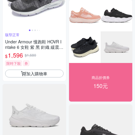
版型正常
Under Armour 慢跑鞋 HOVR I
ntake 6 女鞋 紫 黑 針織 緩震
運動鞋 UA 3026141102
1,596
$1,680
$
限時下殺
券
加入購物車
商品折價券
150元