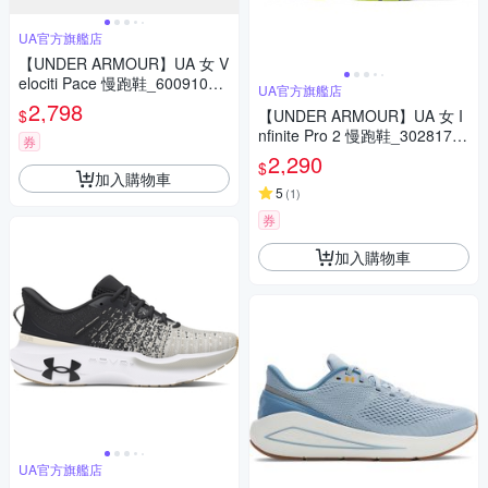
UA官方旗艦店
【UNDER ARMOUR】UA 女 V
elociti Pace 慢跑鞋_6009108-
UA官方旗艦店
101
2,798
$
【UNDER ARMOUR】UA 女 I
nfinite Pro 2 慢跑鞋_3028177-
券
102
2,290
$
加入購物車
5
(
1
)
券
加入購物車
UA官方旗艦店