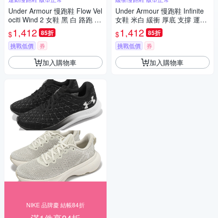
Under Armour 慢跑鞋 Flow Vel
Under Armour 慢跑鞋 Infinite
ociti Wind 2 女鞋 黑 白 路跑 U
女鞋 米白 緩衝 厚底 支撐 運動
A 輕量 運動鞋 內建晶片 30256
鞋 UA 3027524200
1,412
1,412
85折
85折
$
$
62003
挑戰低價
券
挑戰低價
券
加入購物車
加入購物車
NIKE 品牌慶 結帳84折