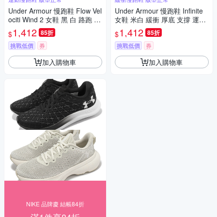
Under Armour 慢跑鞋 Flow Vel
Under Armour 慢跑鞋 Infinite
ociti Wind 2 女鞋 黑 白 路跑 U
女鞋 米白 緩衝 厚底 支撐 運動
A 輕量 運動鞋 內建晶片 30256
鞋 UA 3027524200
1,412
1,412
85折
85折
$
$
62003
挑戰低價
券
挑戰低價
券
加入購物車
加入購物車
NIKE 品牌慶 結帳84折