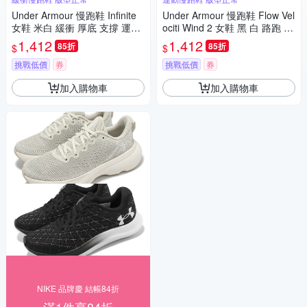
Under Armour 慢跑鞋 Infinite
Under Armour 慢跑鞋 Flow Vel
女鞋 米白 緩衝 厚底 支撐 運動
ociti Wind 2 女鞋 黑 白 路跑 U
鞋 UA 3027524200
A 輕量 運動鞋 內建晶片 30256
1,412
1,412
85折
85折
$
$
62003
挑戰低價
券
挑戰低價
券
加入購物車
加入購物車
NIKE 品牌慶 結帳84折