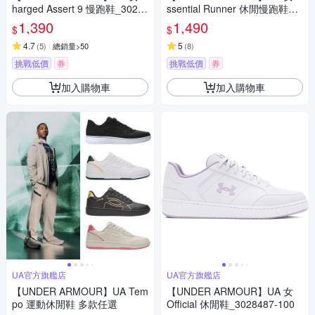
harged Assert 9 慢跑鞋_3024
ssential Runner 休閒慢跑鞋_3
591-001
028409-104
1,390
1,490
$
$
4.7
5
(
5
)
總銷量>50
(
8
)
挑戰低價
券
挑戰低價
券
加入購物車
加入購物車
UA官方旗艦店
UA官方旗艦店
【UNDER ARMOUR】UA Tem
【UNDER ARMOUR】UA 女
po 運動休閒鞋 多款任選
Official 休閒鞋_3028487-100