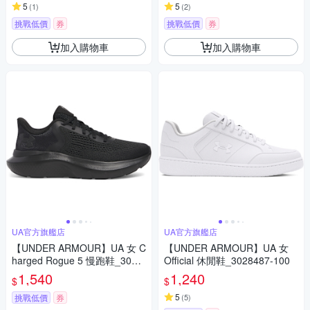
5
5
(
1
)
(
2
)
挑戰低價
券
挑戰低價
券
加入購物車
加入購物車
UA官方旗艦店
UA官方旗艦店
【UNDER ARMOUR】UA 女 C
【UNDER ARMOUR】UA 女
harged Rogue 5 慢跑鞋_3028
Official 休閒鞋_3028487-100
262-002
1,540
1,240
$
$
5
挑戰低價
券
(
5
)