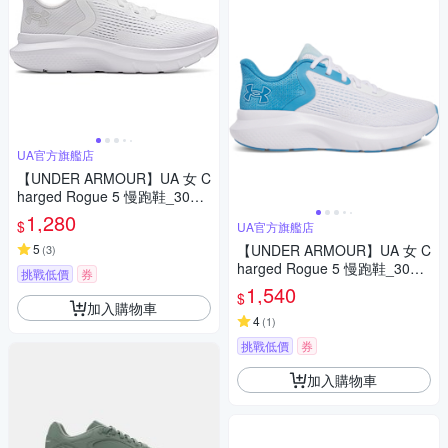
UA官方旗艦店
【UNDER ARMOUR】UA 女 C
harged Rogue 5 慢跑鞋_3028
262-100
1,280
$
UA官方旗艦店
5
【UNDER ARMOUR】UA 女 C
(
3
)
harged Rogue 5 慢跑鞋_3028
挑戰低價
券
262-101
1,540
$
加入購物車
4
(
1
)
挑戰低價
券
加入購物車