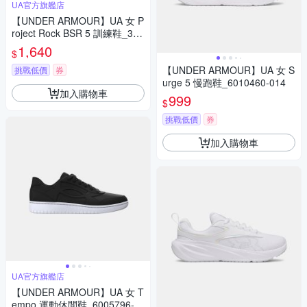
UA官方旗艦店
【UNDER ARMOUR】UA 女 P
roject Rock BSR 5 訓練鞋_302
8301-651
1,640
$
【UNDER ARMOUR】UA 女 S
挑戰低價
券
urge 5 慢跑鞋_6010460-014
加入購物車
999
$
挑戰低價
券
加入購物車
UA官方旗艦店
【UNDER ARMOUR】UA 女 T
empo 運動休閒鞋_6005796-0