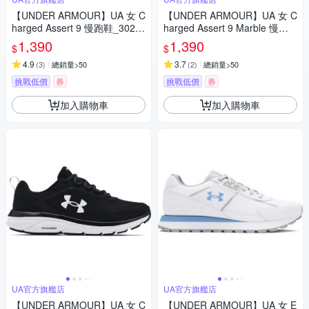
【UNDER ARMOUR】UA 女 C
【UNDER ARMOUR】UA 女 C
harged Assert 9 慢跑鞋_3024
harged Assert 9 Marble 慢跑
591-002
鞋_3024853-002
1,390
1,390
$
$
4.9
3.7
(
3
)
總銷量>50
(
2
)
總銷量>50
挑戰低價
券
挑戰低價
券
加入購物車
加入購物車
UA官方旗艦店
UA官方旗艦店
【UNDER ARMOUR】UA 女 C
【UNDER ARMOUR】UA 女 E