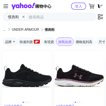
Yahoo購物中心
登入
慢跑鞋
UNDER ARMOUR
慢跑鞋
品牌
快速到貨
有現貨
挑戰低價
價格低到高
尺寸
UA官方旗艦店
UA官方旗艦店