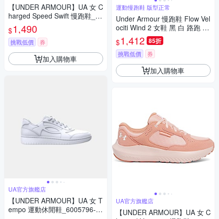
【UNDER ARMOUR】UA 女 C
運動慢跑鞋 版型正常
harged Speed Swift 慢跑鞋_30
Under Armour 慢跑鞋 Flow Vel
27006-403
1,490
ociti Wind 2 女鞋 黑 白 路跑 U
$
A 輕量 運動鞋 內建晶片 30256
1,412
85折
$
挑戰低價
券
62003
挑戰低價
券
加入購物車
加入購物車
UA官方旗艦店
【UNDER ARMOUR】UA 女 T
UA官方旗艦店
empo 運動休閒鞋_6005796-1
【UNDER ARMOUR】UA 女 C
00