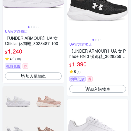
UA官方旗艦店
【UNDER ARMOUR】UA 女
Official 休閒鞋_3028487-100
UA官方旗艦店
1,240
【UNDER ARMOUR】UA 女 P
$
hade RN 3 慢跑鞋_3028259-0
4.9
(
10
)
01
1,390
$
挑戰低價
券
5
(
1
)
加入購物車
挑戰低價
券
加入購物車