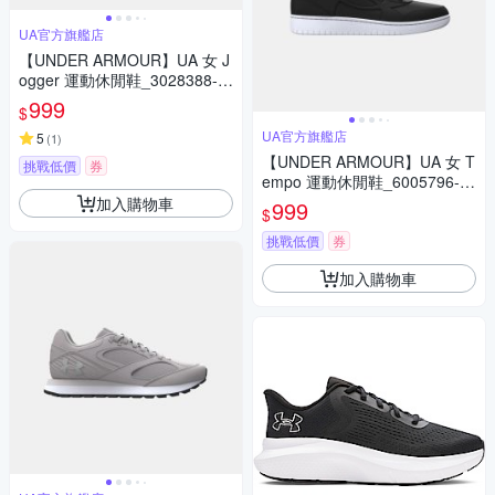
UA官方旗艦店
【UNDER ARMOUR】UA 女 J
ogger 運動休閒鞋_3028388-3
48
999
$
UA官方旗艦店
5
(
1
)
【UNDER ARMOUR】UA 女 T
挑戰低價
券
empo 運動休閒鞋_6005796-0
01
加入購物車
999
$
挑戰低價
券
加入購物車