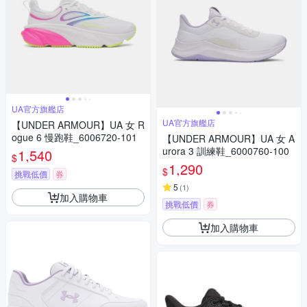
UA官方旗艦店
UA官方旗艦店
【UNDER ARMOUR】UA 女 R
ogue 6 慢跑鞋_6006720-101
【UNDER ARMOUR】UA 女 A
urora 3 訓練鞋_6000760-100
1,540
$
1,290
$
挑戰低價
券
5
(
1
)
加入購物車
挑戰低價
券
加入購物車