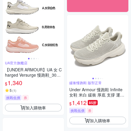
UA官方旗艦店
【UNDER ARMOUR】UA 女 C
harged Versurge 慢跑鞋_3028
406-103
1,340
緩衝慢跑鞋 版型正常
$
Under Armour 慢跑鞋 Infinite
5
(
1
)
女鞋 米白 緩衝 厚底 支撐 運動
挑戰低價
券
鞋 UA 3027524200
1,412
85折
$
加入購物車
挑戰低價
券
加入購物車