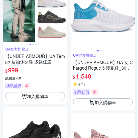
UA官方旗艦店
UA官方旗艦店
【UNDER ARMOUR】UA Tem
po 運動休閒鞋 多款任選
【UNDER ARMOUR】UA 女 C
harged Rogue 5 慢跑鞋_3028
999
$
262-101
1,540
$
總銷量>50
4
(
1
)
挑戰低價
券
挑戰低價
券
加入購物車
加入購物車