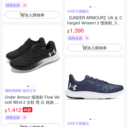
挑戰低價
券
UA官方旗艦店
加入購物車
【UNDER ARMOUR】UA 女 C
harged Verssert 2 慢跑鞋_302
7180-673
1,390
$
挑戰低價
券
加入購物車
運動慢跑鞋 版型正常
Under Armour 慢跑鞋 Flow Vel
ociti Wind 2 女鞋 黑 白 路跑 U
A 輕量 運動鞋 內建晶片 30256
1,412
85折
$
62003
挑戰低價
券
UA官方旗艦店
加入購物車