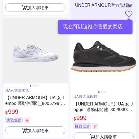
UNDER ARMOUR官方旗艦館
加入購物車
現在可以追蹤你喜愛的商店！
UA官方旗艦店
UA官方旗艦店
【UNDER ARMOUR】UA 女 T
empo 運動休閒鞋_6005796-1
【UNDER ARMOUR】UA 女 J
00
ogger 運動休閒鞋_3028388-0
999
$
03
999
$
挑戰低價
券
挑戰低價
券
加入購物車
加入購物車