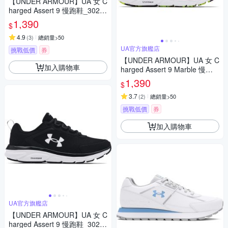
【UNDER ARMOUR】UA 女 C
harged Assert 9 慢跑鞋_3024
591-002
1,390
$
4.9
(
3
)
總銷量>50
UA官方旗艦店
挑戰低價
券
【UNDER ARMOUR】UA 女 C
加入購物車
harged Assert 9 Marble 慢跑
鞋_3024853-002
1,390
$
3.7
(
2
)
總銷量>50
挑戰低價
券
加入購物車
UA官方旗艦店
【UNDER ARMOUR】UA 女 C
harged Assert 9 慢跑鞋_3024