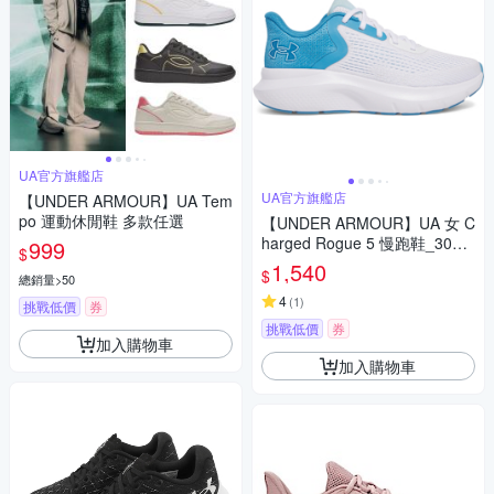
UA官方旗艦店
UA官方旗艦店
【UNDER ARMOUR】UA Tem
po 運動休閒鞋 多款任選
【UNDER ARMOUR】UA 女 C
harged Rogue 5 慢跑鞋_3028
999
$
262-101
1,540
$
總銷量>50
4
(
1
)
挑戰低價
券
挑戰低價
券
加入購物車
加入購物車