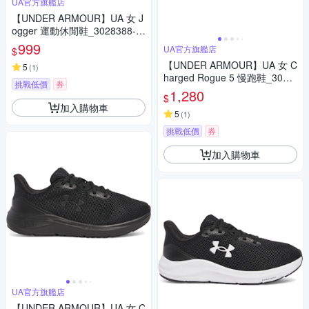
UA官方旗艦店
【UNDER ARMOUR】UA 女 J
ogger 運動休閒鞋_3028388-0
09
999
UA官方旗艦店
$
【UNDER ARMOUR】UA 女 C
5
(
1
)
harged Rogue 5 慢跑鞋_3028
挑戰低價
券
262-001
1,280
$
加入購物車
5
(
1
)
挑戰低價
券
加入購物車
UA官方旗艦店
【UNDER ARMOUR】UA 女 C