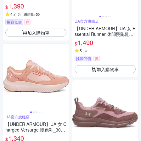
591-001
1,390
$
4.7
(
5
)
總銷量>50
UA官方旗艦店
挑戰低價
券
【UNDER ARMOUR】UA 女 E
加入購物車
ssential Runner 休閒慢跑鞋_3
028409-104
1,490
$
5
(
8
)
挑戰低價
券
加入購物車
UA官方旗艦店
【UNDER ARMOUR】UA 女 C
harged Versurge 慢跑鞋_3028
406-600
1,340
$