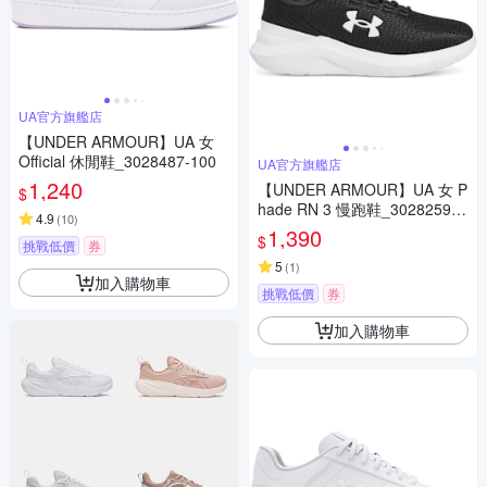
UA官方旗艦店
【UNDER ARMOUR】UA 女
Official 休閒鞋_3028487-100
UA官方旗艦店
1,240
【UNDER ARMOUR】UA 女 P
$
hade RN 3 慢跑鞋_3028259-0
4.9
(
10
)
01
1,390
$
挑戰低價
券
5
(
1
)
加入購物車
挑戰低價
券
加入購物車