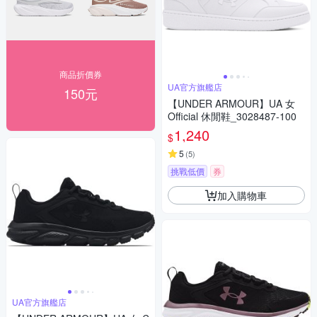
商品折價券
UA官方旗艦店
150元
【UNDER ARMOUR】UA 女
Official 休閒鞋_3028487-100
1,240
$
5
(
5
)
挑戰低價
券
加入購物車
UA官方旗艦店