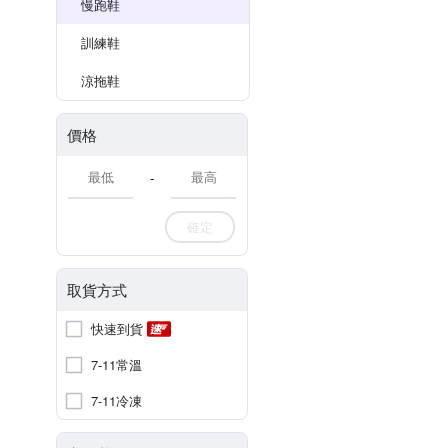
慢跑鞋
訓練鞋
涼拖鞋
價格
-
確定
取貨方式
快速到貨
7-11常溫
7-11冷凍