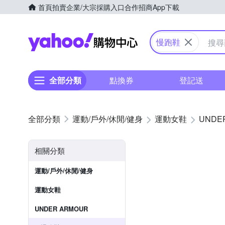
首頁
拍賣
企業/大宗採購入口
合作招商
App下載
Yahoo購物中心
慢跑鞋
全部分類
點換券
登記送
運動/戶外/休閒/健身
運動女鞋
UNDE
相關分類
運動/戶外/休閒/健身
運動女鞋
UNDER ARMOUR