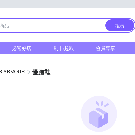
搜尋
必逛好店
刷卡/超取
會員專享
慢跑鞋
R ARMOUR