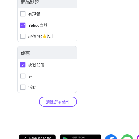
商品狀況
有現貨
Yahoo自營
評價4顆
以上
優惠
挑戰低價
券
活動
清除所有條件