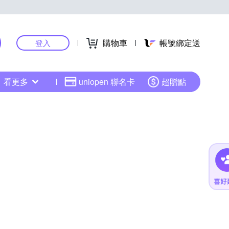
購物車
帳號綁定送
登入
看更多
uniopen 聯名卡
超贈點