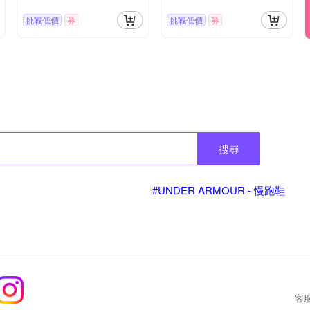
挑戰低價
券
挑戰低價
券
搜尋
#UNDER ARMOUR - 慢跑鞋
客