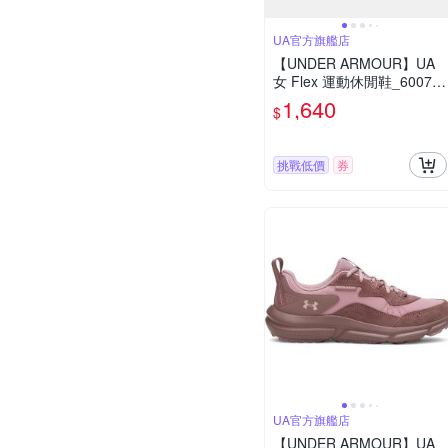
UA官方旗艦店
【UNDER ARMOUR】UA
女 Flex 運動休閒鞋_60070
38-100
1,640
$
挑戰低價
券
UA官方旗艦店
【UNDER ARMOUR】UA