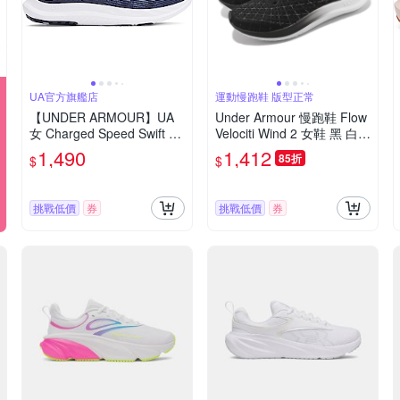
UA官方旗艦店
運動慢跑鞋 版型正常
【UNDER ARMOUR】UA
Under Armour 慢跑鞋 Flow
女 Charged Speed Swift 慢
Velociti Wind 2 女鞋 黑 白
跑鞋_3027006-403
路跑 UA 輕量 運動鞋 內建
1,490
1,412
85折
$
$
晶片 3025662003
挑戰低價
券
挑戰低價
券