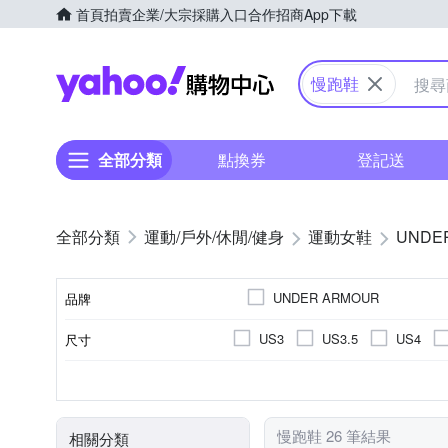
首頁
拍賣
企業/大宗採購入口
合作招商
App下載
Yahoo購物中心
慢跑鞋
全部分類
點換券
登記送
運動/戶外/休閒/健身
運動女鞋
UNDE
UNDER ARMOUR
品牌
US3
US3.5
US4
尺寸
品牌名稱
US10
US10.5
US11
女
正常
依吊牌標示
依吊牌標示
依吊牌標示
男
偏小
顏色
適用性別
版型
內裡材質
鞋墊材質
鞋面材質
EU36
EU37
EU38
慢跑鞋 26 筆結果
相關分類
UK4.5
UK5
UK5.5