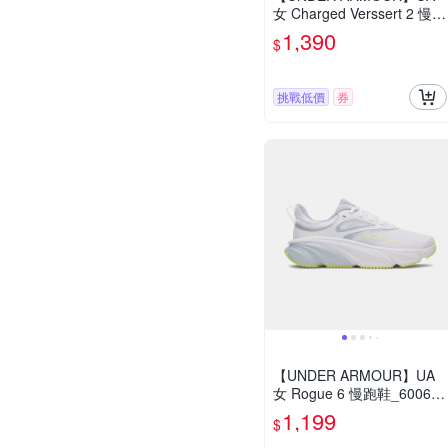
女 Charged Verssert 2 慢跑
鞋_3027180-673
1,390
$
挑戰低價
券
【UNDER ARMOUR】UA
女 Rogue 6 慢跑鞋_600672
0-102
1,199
$