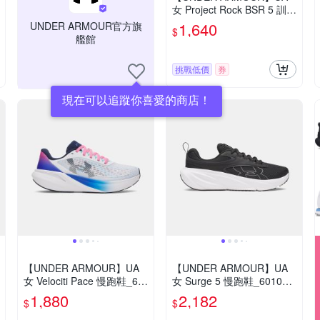
女 Project Rock BSR 5 訓練
鞋_3028301-651
1,640
UNDER ARMOUR官方旗
$
艦館
挑戰低價
券
現在可以追蹤你喜愛的商店！
【UNDER ARMOUR】UA
【UNDER ARMOUR】UA
女 Velociti Pace 慢跑鞋_60
女 Surge 5 慢跑鞋_601046
09108-106
0-001
1,880
2,182
$
$