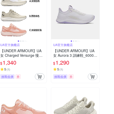
UA官方旗艦店
UA官方旗艦店
【UNDER ARMOUR】UA
【UNDER ARMOUR】UA
女 Charged Versurge 慢跑
女 Aurora 3 訓練鞋_60007
鞋_3028406-103
60-100
1,340
1,290
$
$
5
5
(
1
)
(
1
)
挑戰低價
券
挑戰低價
券