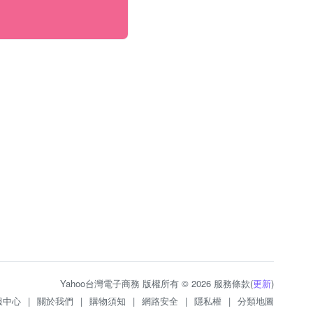
Yahoo台灣電子商務 版權所有 © 2026 服務條款(
更新
)
服中心
|
關於我們
|
購物須知
|
網路安全
|
隱私權
|
分類地圖