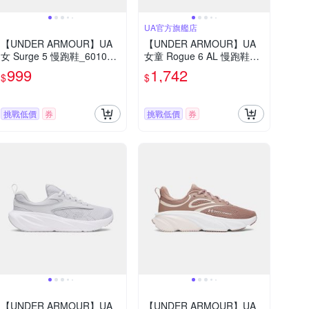
UA官方旗艦店
【UNDER ARMOUR】UA
【UNDER ARMOUR】UA
女 Surge 5 慢跑鞋_601046
女童 Rogue 6 AL 慢跑鞋_6
0-600
006923-694
999
1,742
$
$
挑戰低價
券
挑戰低價
券
【UNDER ARMOUR】UA
【UNDER ARMOUR】UA