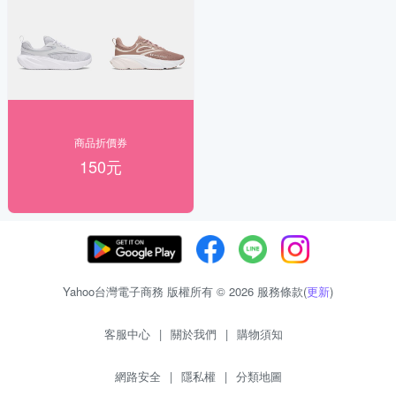
商品折價券
150元
Yahoo台灣電子商務 版權所有 © 2026 服務條款(
更新
)
客服中心
|
關於我們
|
購物須知
網路安全
|
隱私權
|
分類地圖