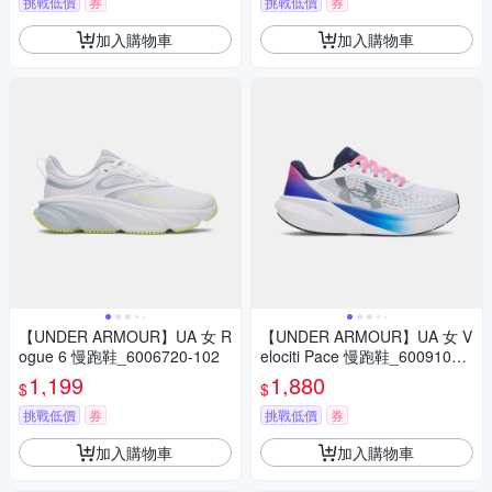
挑戰低價
券
挑戰低價
券
加入購物車
加入購物車
【UNDER ARMOUR】UA 女 R
【UNDER ARMOUR】UA 女 V
ogue 6 慢跑鞋_6006720-102
elociti Pace 慢跑鞋_6009108-
106
1,199
1,880
$
$
挑戰低價
券
挑戰低價
券
加入購物車
加入購物車