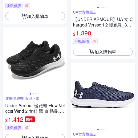
挑戰低價
券
UA官方旗艦店
加入購物車
【UNDER ARMOUR】UA 女 C
harged Verssert 2 慢跑鞋_302
7180-673
1,390
$
挑戰低價
券
加入購物車
運動慢跑鞋 版型正常
Under Armour 慢跑鞋 Flow Vel
ociti Wind 2 女鞋 黑 白 路跑 U
A 輕量 運動鞋 內建晶片 30256
1,412
85折
$
62003
挑戰低價
券
UA官方旗艦店
加入購物車