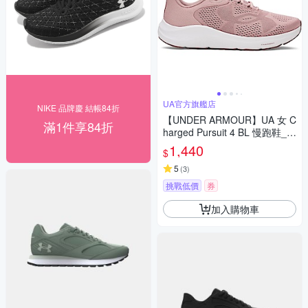
UA官方旗艦店
NIKE 品牌慶 結帳84折
【UNDER ARMOUR】UA 女 C
滿1件享84折
harged Pursuit 4 BL 慢跑鞋_6
000598-673
1,440
$
5
(
3
)
挑戰低價
券
加入購物車