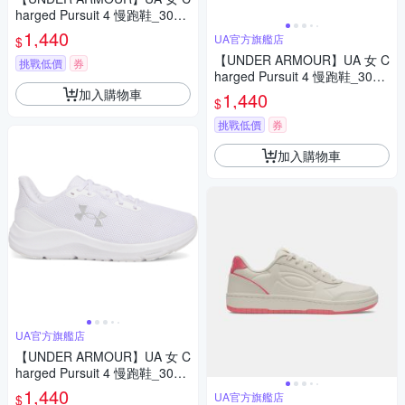
harged Pursuit 4 慢跑鞋_3028
261-002
1,440
UA官方旗艦店
$
【UNDER ARMOUR】UA 女 C
挑戰低價
券
harged Pursuit 4 慢跑鞋_3028
261-001
加入購物車
1,440
$
挑戰低價
券
加入購物車
UA官方旗艦店
【UNDER ARMOUR】UA 女 C
harged Pursuit 4 慢跑鞋_3028
261-101
1,440
UA官方旗艦店
$