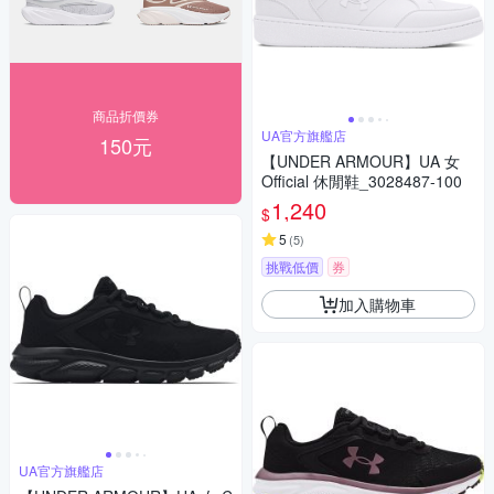
商品折價券
UA官方旗艦店
150元
【UNDER ARMOUR】UA 女
Official 休閒鞋_3028487-100
1,240
$
5
(
5
)
挑戰低價
券
加入購物車
UA官方旗艦店