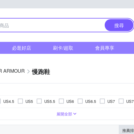
搜尋
必逛好店
刷卡/超取
會員專享
慢跑鞋
R ARMOUR
US4.5
US5
US5.5
US6
US6.5
US7
US7
US11.5
US12
US12.5
US13
US13.5
US14
鞋
高爾夫球鞋
棒壘球鞋
籃球鞋
展開全部
EU39
EU40
EU41
EU42
EU43
EU44
推薦排
UK6
UK6.5
UK7
UK7.5
UK8
UK8.5