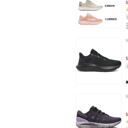
$
$
$