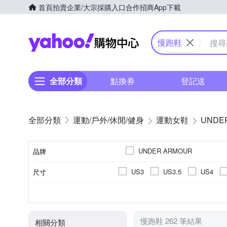
首頁
拍賣
企業/大宗採購入口
合作招商
App下載
Yahoo購物中心
慢跑鞋
全部分類
點換券
登記送
運動/戶外/休閒/健身
運動女鞋
UNDE
UNDER ARMOUR
品牌
US3
US3.5
US4
尺寸
品牌名稱
US10
US10.5
US11
慢跑鞋
依吊牌標示
女
依吊牌標示
依吊牌標示
男
訓練鞋
網布
休閒
顏色
款式
鞋面材質
適用性別
內裡材質
鞋墊材質
EU36
EU37
EU38
慢跑鞋 262 筆結果
相關分類
UK4.5
UK5
UK5.5