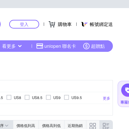
購物車
帳號綁定送
登入
看更多
uniopen 聯名卡
超贈點
.5
US8
US8.5
US9
US9.5
更多
US14.5
US15
EU34
EU35
EU45
EU46
UK3
UK3.5
UK4
序
價格低到高
價格高到低
近期熱銷