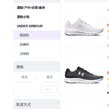
運動/戶外/休閒/健身
運動女鞋
$
UNDER ARMOUR
慢跑鞋
訓練鞋
涼拖鞋
價格
$
-
確定
取貨方式