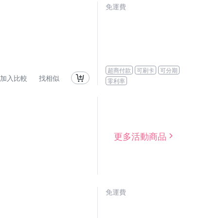
免運費
1
超商付款
可刷卡
可分期
加入比較
找相似
零利率
更多活動商品
免運費