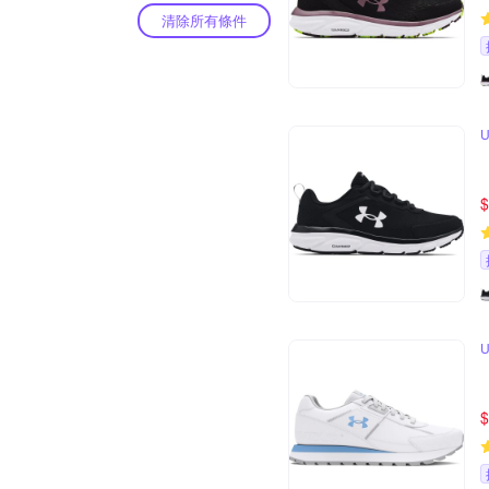
清除所有條件
$
$