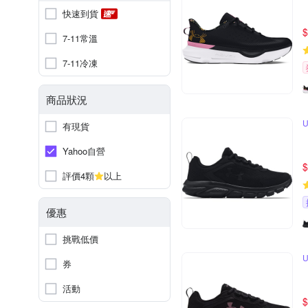
快速到貨
$
7-11常溫
7-11冷凍
商品狀況
有現貨
Yahoo自營
$
評價4顆
以上
優惠
挑戰低價
券
活動
$