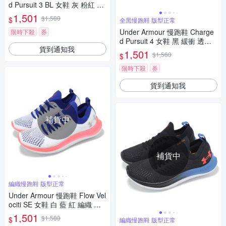
d Pursuit 3 BL 女鞋 灰 粉紅 緩
震 透氣 運動鞋 UA 302652310
1,501
$1,580
$
全黑慢跑鞋 版型正常
6
Under Armour 慢跑鞋 Charge
限時下殺
券
d Pursuit 4 女鞋 黑 緩衝 透氣
貨到通知我
全黑 運動鞋 UA 3028261002
1,501
$1,580
$
限時下殺
券
貨到通知我
補貨中
補貨中
編織慢跑鞋 版型正常
Under Armour 慢跑鞋 Flow Vel
ociti SE 女鞋 白 藍 紅 編織 輕
量 緩衝 運動鞋 UA 302401710
1,501
$1,580
$
編織慢跑鞋 版型正常
5