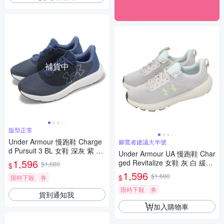
補貨中
版型正常
Under Armour 慢跑鞋 Charge
腳寬者建議大半號
d Pursuit 3 BL 女鞋 深灰 紫 緩
Under Armour UA 慢跑鞋 Char
震 運動鞋 UA 3026523107
1,596
ged Revitalize 女鞋 灰 白 緩震
$1,680
$
運動鞋 3026683104
1,596
$1,680
$
限時下殺
券
限時下殺
券
貨到通知我
加入購物車