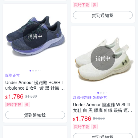
限時下殺
券
貨到通知我
補貨中
補貨中
版型正常
Under Armour 慢跑鞋 HOVR T
urbulence 2 女鞋 紫 黑 針織 緩
衝 支撐 運動鞋 UA 302652510
1,786
$1,880
$
針織慢跑鞋 版型正常
3
Under Armour 慢跑鞋 W Shift
限時下殺
券
女鞋 白 黑 膠底 針織 緩衝 運動
貨到通知我
鞋 UA 3027777104
1,786
$1,880
$
限時下殺
券
貨到通知我