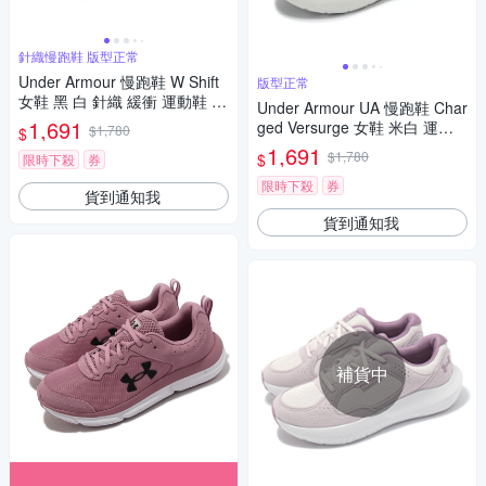
針織慢跑鞋 版型正常
Under Armour 慢跑鞋 W Shift
版型正常
女鞋 黑 白 針織 緩衝 運動鞋 U
Under Armour UA 慢跑鞋 Char
A 3027777004
1,691
ged Versurge 女鞋 米白 運動
$1,780
$
鞋 緩震 回彈 3028406103
1,691
$1,780
$
限時下殺
券
限時下殺
券
貨到通知我
貨到通知我
補貨中