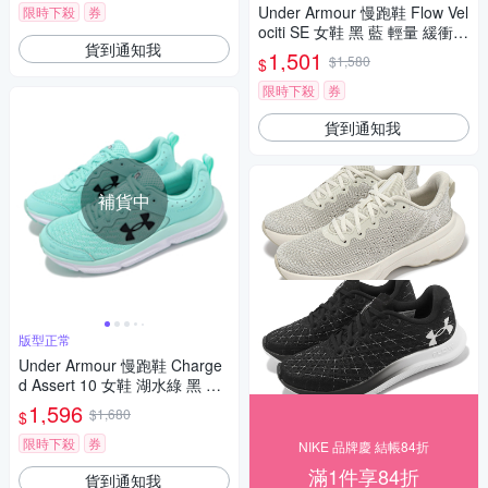
Under Armour 慢跑鞋 Flow Vel
限時下殺
券
ociti SE 女鞋 黑 藍 輕量 緩衝
貨到通知我
編織 運動鞋 UA 3024017010
1,501
$1,580
$
限時下殺
券
貨到通知我
補貨中
版型正常
Under Armour 慢跑鞋 Charge
d Assert 10 女鞋 湖水綠 黑 緩
震 穩定 運動鞋 UA 302617930
1,596
$1,680
$
0
限時下殺
券
NIKE 品牌慶 結帳84折
滿1件享84折
貨到通知我