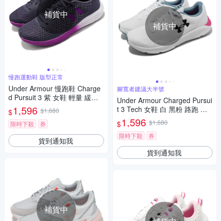
補貨中
補貨中
慢跑運動鞋 版型正常
Under Armour 慢跑鞋 Charge
腳寬者建議大半號
d Pursuit 3 紫 女鞋 輕量 緩震
Under Armour Charged Pursui
路跑 運動鞋 UA 3024889500
1,596
t 3 Tech 女鞋 白 黑粉 路跑 運
$1,680
$
動鞋 UA 支撐 3025430102
1,596
$1,680
$
限時下殺
券
限時下殺
券
貨到通知我
貨到通知我
補貨中