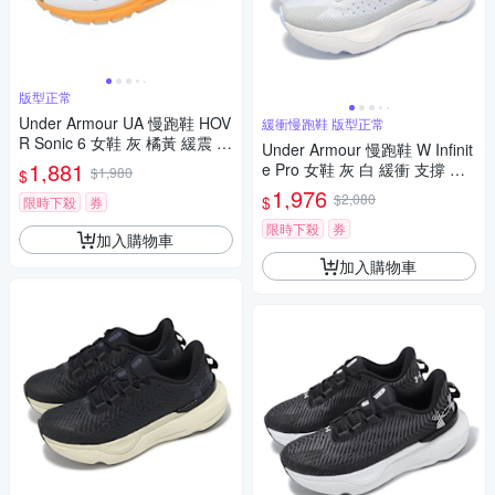
版型正常
Under Armour UA 慢跑鞋 HOV
緩衝慢跑鞋 版型正常
R Sonic 6 女鞋 灰 橘黃 緩震 運
Under Armour 慢跑鞋 W Infinit
動鞋 UA 3026128106
1,881
e Pro 女鞋 灰 白 緩衝 支撐 運
$1,980
$
動鞋 UA 3027200106
1,976
$2,080
$
限時下殺
券
限時下殺
券
加入購物車
加入購物車