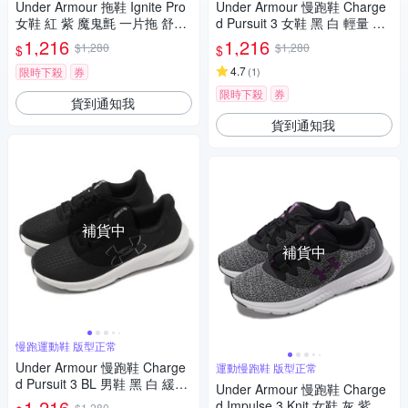
Under Armour 拖鞋 Ignite Pro
Under Armour 慢跑鞋 Charge
女鞋 紅 紫 魔鬼氈 一片拖 舒適
d Pursuit 3 女鞋 黑 白 輕量 緩
UA 3026027601
震 路跑 運動鞋 UA 302488910
1,216
1,216
$1,280
$1,280
$
$
5
4.7
限時下殺
券
(
1
)
限時下殺
券
貨到通知我
貨到通知我
補貨中
補貨中
慢跑運動鞋 版型正常
Under Armour 慢跑鞋 Charge
運動慢跑鞋 版型正常
d Pursuit 3 BL 男鞋 黑 白 緩震
Under Armour 慢跑鞋 Charge
運動鞋 UA 3026523001
1,216
d Impulse 3 Knit 女鞋 灰 紫 針
$1,280