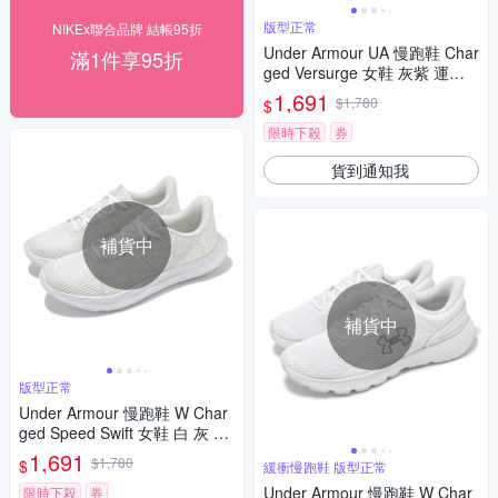
版型正常
NIKEx聯合品牌 結帳95折
Under Armour UA 慢跑鞋 Char
滿1件享95折
ged Versurge 女鞋 灰紫 運動
鞋 緩震 回彈 UA 3028406289
1,691
$1,780
$
限時下殺
券
貨到通知我
補貨中
補貨中
版型正常
Under Armour 慢跑鞋 W Char
ged Speed Swift 女鞋 白 灰 緩
震 透氣 運動鞋 UA 302700610
1,691
$1,780
$
緩衝慢跑鞋 版型正常
2
Under Armour 慢跑鞋 W Char
限時下殺
券