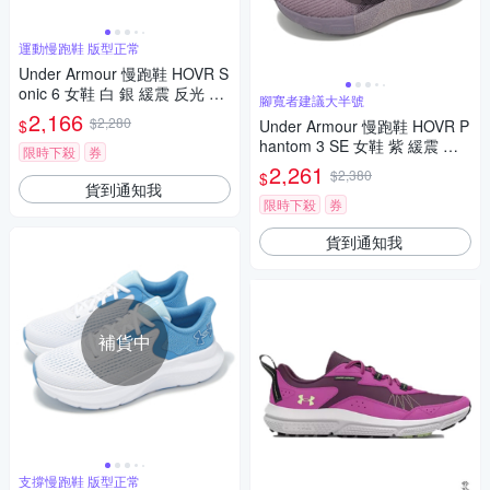
運動慢跑鞋 版型正常
Under Armour 慢跑鞋 HOVR S
onic 6 女鞋 白 銀 緩震 反光 運
腳寬者建議大半號
動鞋 UA 3026128101
2,166
$2,280
$
Under Armour 慢跑鞋 HOVR P
hantom 3 SE 女鞋 紫 緩震 襪
限時下殺
券
套 運動鞋 UA 3026584600
2,261
$2,380
$
貨到通知我
限時下殺
券
貨到通知我
補貨中
支撐慢跑鞋 版型正常