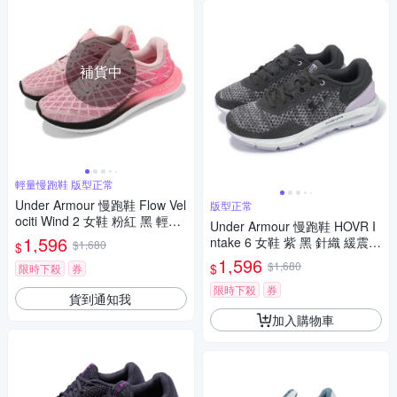
補貨中
輕量慢跑鞋 版型正常
Under Armour 慢跑鞋 Flow Vel
版型正常
ociti Wind 2 女鞋 粉紅 黑 輕量
Under Armour 慢跑鞋 HOVR I
漸層 緩震 運動鞋 UA 3024911
1,596
ntake 6 女鞋 紫 黑 針織 緩震
$1,680
$
601
運動鞋 UA 3026141102
1,596
$1,680
$
限時下殺
券
限時下殺
券
貨到通知我
加入購物車