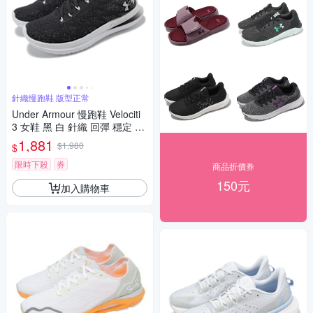
針織慢跑鞋 版型正常
Under Armour 慢跑鞋 Velociti
3 女鞋 黑 白 針織 回彈 穩定 Fl
ow 路跑 運動鞋 UA 30261240
1,881
$1,980
$
02
限時下殺
券
商品折價券
150元
加入購物車