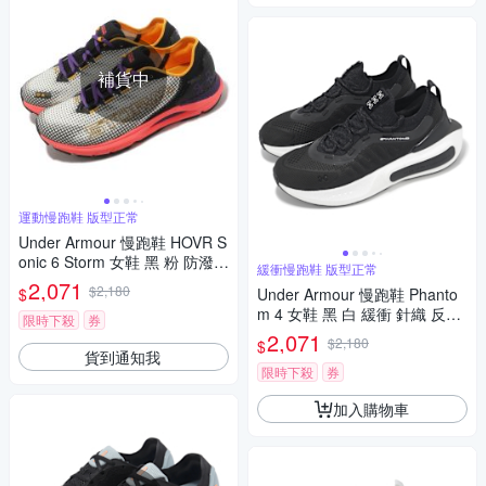
補貨中
運動慢跑鞋 版型正常
Under Armour 慢跑鞋 HOVR S
onic 6 Storm 女鞋 黑 粉 防潑水
緩衝慢跑鞋 版型正常
運動鞋 緩震 路跑 UA 3026553
2,071
$2,180
$
Under Armour 慢跑鞋 Phanto
300
m 4 女鞋 黑 白 緩衝 針織 反光
限時下殺
券
運動鞋 UA 3027594003
2,071
$2,180
$
貨到通知我
限時下殺
券
加入購物車