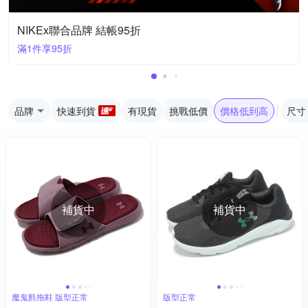
NIKEx聯合品牌 結帳95折
滿1件享95折
品牌
快速到貨
有現貨
挑戰低價
價格低到高
尺寸
補貨中
補貨中
魔鬼氈拖鞋 版型正常
版型正常