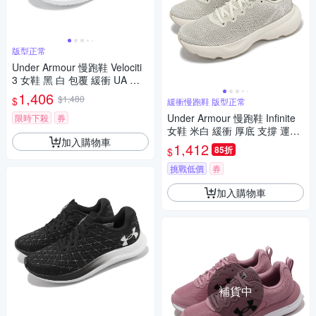
版型正常
Under Armour 慢跑鞋 Velociti
3 女鞋 黑 白 包覆 緩衝 UA 運
動鞋 3026124004
1,406
$1,480
$
緩衝慢跑鞋 版型正常
Under Armour 慢跑鞋 Infinite
限時下殺
券
女鞋 米白 緩衝 厚底 支撐 運動
加入購物車
鞋 UA 3027524200
1,412
85折
$
挑戰低價
券
加入購物車
補貨中