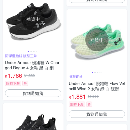
補貨中
補貨中
回彈慢跑鞋 版型正常
Under Armour 慢跑鞋 W Char
ged Rogue 4 女鞋 黑 白 網布
透氣 回彈 雙密度 運動鞋 UA 3
1,786
$1,880
$
版型正常
027005001
Under Armour 慢跑鞋 Flow Vel
限時下殺
券
ociti Wind 2 女鞋 綠 白 緩衝 路
貨到通知我
跑 UA 運動鞋 3025662106
1,881
$1,980
$
限時下殺
券
貨到通知我