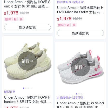
Under Armour 慢跑鞋 HOVR S
防潑水鞋面 版型正常
onic 6 女鞋 黑 紫 桃紅 緩震 透
Under Armour 防潑水慢跑鞋 H
氣 運動鞋 UA 3026128002
1,976
OVR Machina Storm 女鞋 灰黑
$2,080
$
紫 運動鞋 UA 3026551300
1,976
$2,080
$
限時下殺
券
限時下殺
券
貨到通知我
貨到通知我
補貨中
補貨中
版型正常
Under Armour 慢跑鞋 HOVR P
針織慢跑鞋 版型正常
hantom 3 SE LTD 女鞋 卡其 針
Under Armour 慢跑鞋 W Veloci
織 緩衝 運動鞋 UA 302729010
1,976
ti 3 女鞋 白 粉 針織 緩衝 運動
$2,080