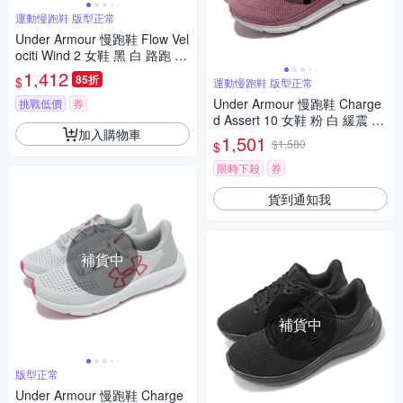
運動慢跑鞋 版型正常
Under Armour 慢跑鞋 Flow Vel
ociti Wind 2 女鞋 黑 白 路跑 U
A 輕量 運動鞋 內建晶片 30256
1,412
85折
$
運動慢跑鞋 版型正常
62003
Under Armour 慢跑鞋 Charge
挑戰低價
券
d Assert 10 女鞋 粉 白 緩震 回
加入購物車
彈 運動鞋 路跑 UA 302617960
1,501
$1,580
$
0
限時下殺
券
貨到通知我
補貨中
補貨中
版型正常
Under Armour 慢跑鞋 Charge