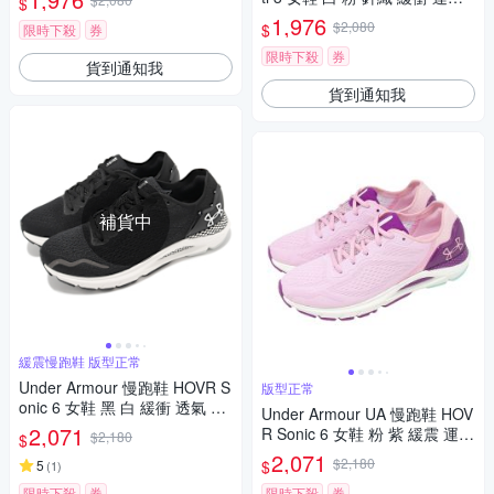
$
0
鞋 UA 3026124105
1,976
$2,080
$
限時下殺
券
限時下殺
券
貨到通知我
貨到通知我
補貨中
緩震慢跑鞋 版型正常
Under Armour 慢跑鞋 HOVR S
版型正常
onic 6 女鞋 黑 白 緩衝 透氣 反
Under Armour UA 慢跑鞋 HOV
光 路跑 運動鞋 UA 302612800
2,071
R Sonic 6 女鞋 粉 紫 緩震 運動
$2,180
$
3
鞋 3026128603
2,071
$2,180
$
5
(
1
)
限時下殺
券
限時下殺
券