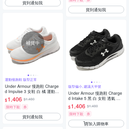
貨到通知我
貨到通知我
補貨中
運動慢跑鞋 版型正常
Under Armour 慢跑鞋 Charge
版型偏小, 建議大半號
d Impulse 3 女鞋 白 橘 運動鞋
Under Armour 慢跑鞋 Charge
緩震 路跑 UA 3025427100
1,406
d Intake 5 黑 白 女鞋 透氣 緩
$1,480
$
震 運動鞋 UA 3023564001
1,406
$1,480
$
限時下殺
券
限時下殺
券
貨到通知我
加入購物車