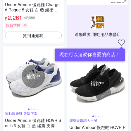
Under Armour 慢跑鞋 Charge
d Rogue 5 女鞋 白 藍 緩衝 支
撐 運動鞋 UA 3028262101
2,261
$2,380
$
限時下殺
券
運動世界 運動用品專營店
貨到通知我
現在可以追蹤你喜愛的商店！
補貨中
補貨中
運動慢跑鞋 版型正常
Under Armour 慢跑鞋 HOVR S
腳寬者建議大半號
onic 6 女鞋 白 藍 緩震 支撐 反
Under Armour 慢跑鞋 HOVR P
光 運動鞋 UA 3026128102