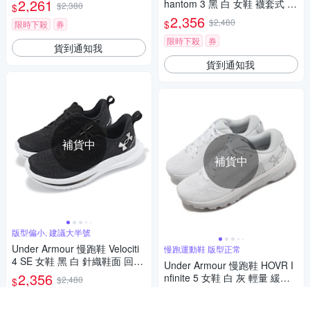
2,261
hantom 3 黑 白 女鞋 襪套式 運
$2,380
$
動鞋 UA 3025517001
2,356
$2,480
$
限時下殺
券
限時下殺
券
貨到通知我
貨到通知我
補貨中
補貨中
版型偏小, 建議大半號
Under Armour 慢跑鞋 Velociti
慢跑運動鞋 版型正常
4 SE 女鞋 黑 白 針織鞋面 回彈
Under Armour 慢跑鞋 HOVR I
運動鞋 UA 3027586001
2,356
nfinite 5 女鞋 白 灰 輕量 緩震
$2,480
$
路跑 運動鞋 UA 3026550103
2,356
$2,480
$
限時下殺
券