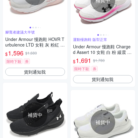
補貨中
腳寬者建議大半號
Under Armour 慢跑鞋 HOVR T
運動慢跑鞋 版型正常
urbulence LTD 女鞋 灰 粉紅 緩
Under Armour 慢跑鞋 Charge
衝 支撐 UA 運動鞋 302614410
1,596
d Assert 10 女鞋 白 粉 緩震 回
$1,680
$
3
彈 運動鞋 路跑 UA 302617910
1,691
$1,780
$
限時下殺
券
2
限時下殺
券
貨到通知我
貨到通知我
補貨中
補貨中