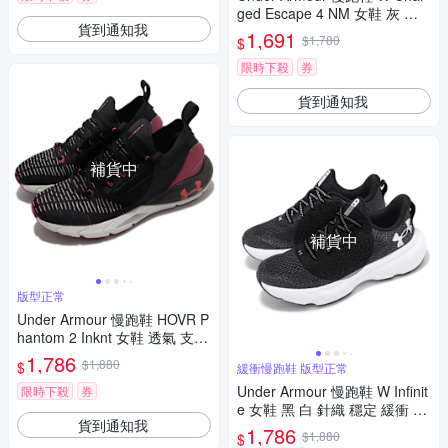
ged Escape 4 NM 女鞋 灰 白
貨到通知我
雙層中底 緩衝 運動鞋 UA 3028
1,691
$1,780
$
235100
限時下殺
券
貨到通知我
補貨中
補貨中
版型正常
Under Armour 慢跑鞋 HOVR P
hantom 2 Inknt 女鞋 透氣 支撐
包覆 黑 紅 運動鞋 UA 3024155
1,786
$1,880
$
緩衝慢跑鞋 版型正常
006
Under Armour 慢跑鞋 W Infinit
限時下殺
券
e 女鞋 黑 白 針織 穩定 緩衝 運
貨到通知我
動鞋 UA 3027524001
1,786
$1,880
$