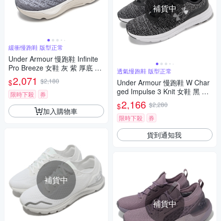
補貨中
緩衝慢跑鞋 版型正常
Under Armour 慢跑鞋 Infinite
Pro Breeze 女鞋 灰 紫 厚底 緩
透氣慢跑鞋 版型正常
衝 輕量 運動鞋 UA 302719710
2,071
$2,180
$
Under Armour 慢跑鞋 W Char
0
ged Impulse 3 Knit 女鞋 黑 白
限時下殺
券
透氣 緩衝 運動鞋 UA 3026686
2,166
$2,280
$
001
加入購物車
限時下殺
券
貨到通知我
補貨中
補貨中