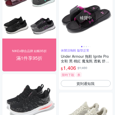
補貨中
休閒涼拖鞋 版型正常
NIKEx聯合品牌 結帳95折
Under Armour 拖鞋 Ignite Pro
滿1件享95折
女鞋 黑 桃紅 魔鬼氈 透氣 舒適
UA 3026027002
1,406
$1,480
$
限時下殺
券
貨到通知我