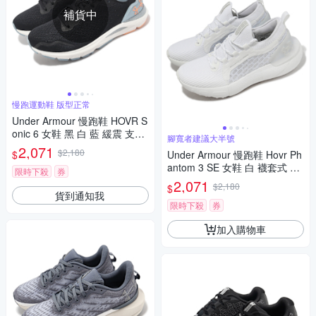
補貨中
慢跑運動鞋 版型正常
Under Armour 慢跑鞋 HOVR S
onic 6 女鞋 黑 白 藍 緩震 支撐
腳寬者建議大半號
運動鞋 UA 3026128004
2,071
$2,180
$
Under Armour 慢跑鞋 Hovr Ph
antom 3 SE 女鞋 白 襪套式 針
限時下殺
券
織鞋面 緩震 運動鞋 UA 30265
2,071
$2,180
$
84100
貨到通知我
限時下殺
券
加入購物車