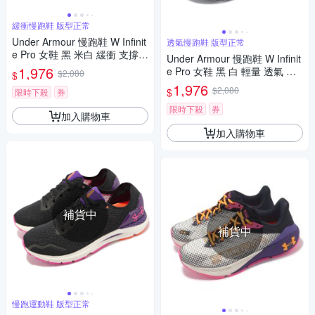
緩衝慢跑鞋 版型正常
Under Armour 慢跑鞋 W Infinit
透氣慢跑鞋 版型正常
e Pro 女鞋 黑 米白 緩衝 支撐
Under Armour 慢跑鞋 W Infinit
運動鞋 UA 3027200004
1,976
e Pro 女鞋 黑 白 輕量 透氣 緩
$2,080
$
震 路跑 運動鞋 UA 302720000
1,976
$2,080
$
限時下殺
券
1
限時下殺
券
加入購物車
加入購物車
補貨中
補貨中
慢跑運動鞋 版型正常