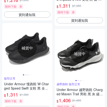
$
織鞋面 緩震 運動鞋 UA 30266
1,311
$1,380
$
限時下殺
券
86103
限時下殺
券
貨到通知我
貨到通知我
補貨中
補貨中
版型正常
Under Armour 慢跑鞋 W Char
越野跑鞋 版型正常
ged Speed Swift 女鞋 黑 全黑
Under Armour 越野跑鞋 Charg
運動鞋 UA 3027006002
1,311
ed Maven Trail 男鞋 黑 灰 緩震
$1,380
$
運動鞋 UA 3026143101
1,406
$1,480
$
限時下殺
券
限時下殺
券