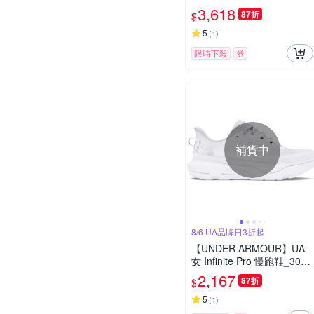
6011355-001
3,618
87折
$
5
(
1
)
限時下殺
券
補貨中
8/6 UA品牌日3折起
【UNDER ARMOUR】UA
女 Infinite Pro 慢跑鞋_3027
200-100
2,167
87折
$
5
(
1
)