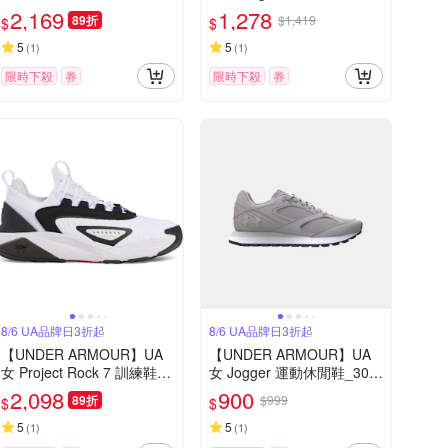
運動鞋-優惠商品
運動鞋-人氣新品
2,169
1,278
89折
$1,419
$
$
5
5
(
1
)
(
1
)
限時下殺
券
限時下殺
券
8/6 UA品牌日3折起
8/6 UA品牌日3折起
【UNDER ARMOUR】UA
【UNDER ARMOUR】UA
女 Project Rock 7 訓練鞋_3
女 Jogger 運動休閒鞋_302
027601-104
8388-009
2,098
900
89折
$999
$
$
5
5
(
1
)
(
1
)