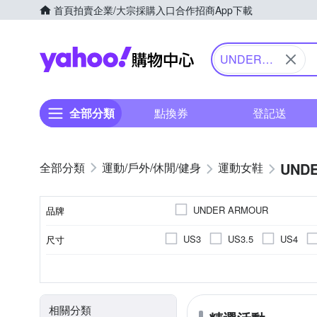
首頁
拍賣
企業/大宗採購入口
合作招商
App下載
Yahoo購物中心
UNDER
ARMOUR
全部分類
點換券
登記送
UND
運動/戶外/休閒/健身
運動女鞋
UNDER ARMOUR
品牌
US3
US3.5
US4
尺寸
品牌名稱
US10
US10.5
US11
依吊牌標示
慢跑鞋
女
依吊牌標示
正常
男
偏小
訓練鞋
網布
休閒
顏色
鞋面材質
款式
適用性別
內裡材質
版型
EU36
EU37
EU38
相關分類
UK4.5
UK5
UK5.5