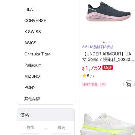
FILA
CONVERSE
K-SWISS
ASICS
8/6 UA品牌日3折起
【UNDER ARMOUR】UA
Onitsuka Tiger
女 Sonic 7 慢跑鞋_302800
3-044
Palladium
1,752
89折
$
5
MIZUNO
(
1
)
限時下殺
券
PONY
其他品牌
價格
-