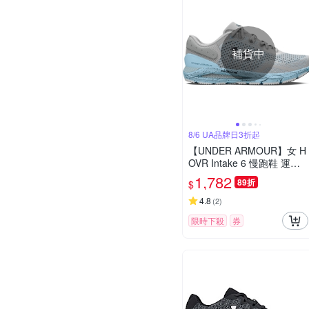
補貨中
8/6 UA品牌日3折起
【UNDER ARMOUR】女 H
OVR Intake 6 慢跑鞋 運動
鞋_3026141-105
1,782
89折
$
4.8
(
2
)
限時下殺
券