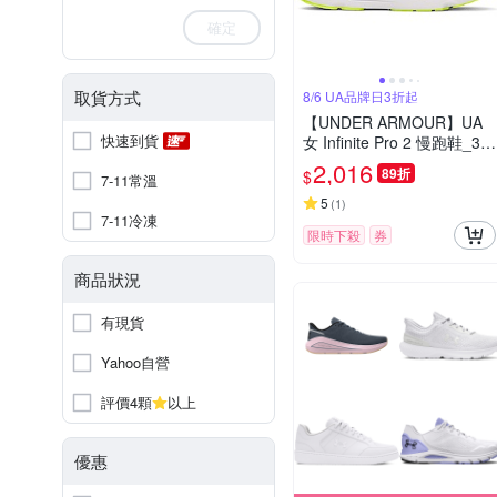
確定
取貨方式
8/6 UA品牌日3折起
【UNDER ARMOUR】UA
快速到貨
女 Infinite Pro 2 慢跑鞋_30
28177-102
2,016
89折
$
7-11常溫
5
(
1
)
7-11冷凍
限時下殺
券
商品狀況
有現貨
Yahoo自營
評價4顆
以上
優惠