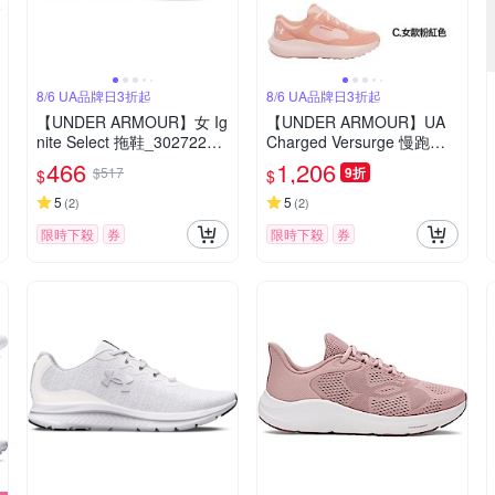
8/6 UA品牌日3折起
8/6 UA品牌日3折起
【UNDER ARMOUR】女 Ig
【UNDER ARMOUR】UA
nite Select 拖鞋_3027222-
Charged Versurge 慢跑鞋
001
多款任選
466
1,206
$517
9折
$
$
5
5
(
2
)
(
2
)
限時下殺
券
限時下殺
券