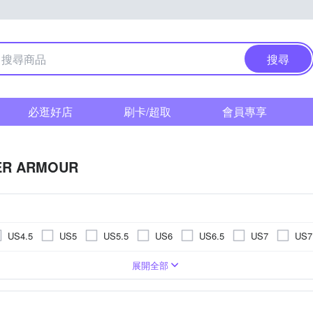
搜尋
必逛好店
刷卡/超取
會員專享
ER ARMOUR
US4.5
US5
US5.5
US6
US6.5
US7
US7
US11.5
US12
US12.5
US13
US13.5
US14
鞋
高爾夫球鞋
棒壘球鞋
籃球鞋
展開全部
EU39
EU40
EU41
EU42
EU43
EU44
UK6
UK6.5
UK7
UK7.5
UK8
UK8.5