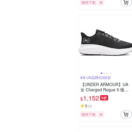
限時下殺
券
8/6 UA品牌日3折起
【UNDER ARMOUR】UA
女 Charged Rogue 5 慢跑
鞋_3028262-001
1,152
9折
$
5
(
1
)
限時下殺
券