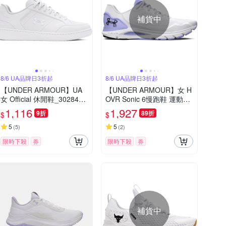
補貨中
8/6 UA品牌日3折起
8/6 UA品牌日3折起
【UNDER ARMOUR】UA
【UNDER ARMOUR】女 H
女 Official 休閒鞋_3028487
OVR Sonic 6慢跑鞋 運動鞋
-100
3026128-104
1,116
1,927
9折
89折
$
$
5
5
(
5
)
(
2
)
限時下殺
券
限時下殺
券
補貨中