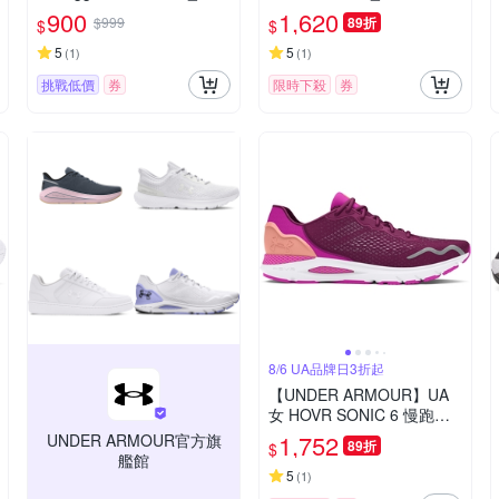
8388-348
04
900
1,620
$999
89折
$
$
5
5
(
1
)
(
1
)
挑戰低價
券
限時下殺
券
8/6 UA品牌日3折起
【UNDER ARMOUR】UA
女 HOVR SONIC 6 慢跑鞋_
3026128-500
1,752
UNDER ARMOUR官方旗
89折
$
艦館
5
(
1
)