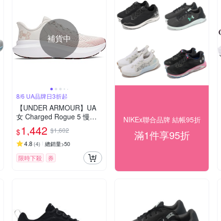
補貨中
8/6 UA品牌日3折起
【UNDER ARMOUR】UA
女 Charged Rogue 5 慢跑
NIKEx聯合品牌 結帳95折
鞋_3028262-110
1,442
$1,602
$
滿1件享95折
4.8
(
4
)
總銷量>50
限時下殺
券