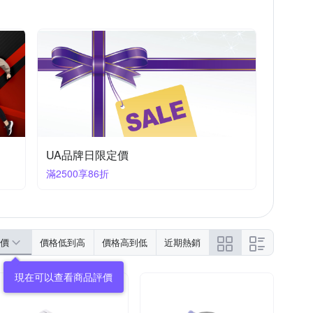
UA品牌日限定價
滿2500享86折
價
價格低到高
價格高到低
近期熱銷