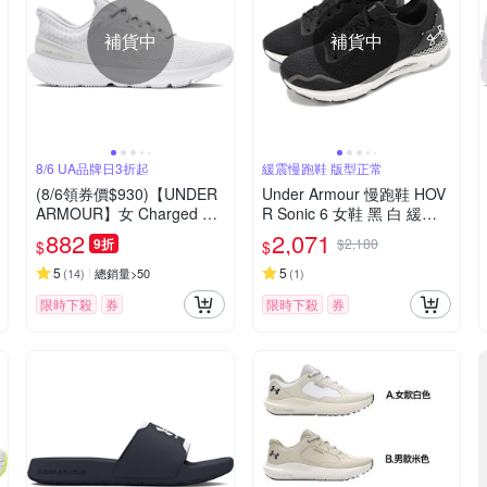
補貨中
補貨中
8/6 UA品牌日3折起
緩震慢跑鞋 版型正常
(8/6領券價$930)【UNDER
Under Armour 慢跑鞋 HOV
ARMOUR】女 Charged Es
R Sonic 6 女鞋 黑 白 緩衝
cape 4 Knit 慢跑鞋 運動鞋_
透氣 反光 路跑 運動鞋 UA 3
882
2,071
9折
$2,180
$
$
3026526-104
026128003
5
5
(
14
)
總銷量>50
(
1
)
限時下殺
券
限時下殺
券