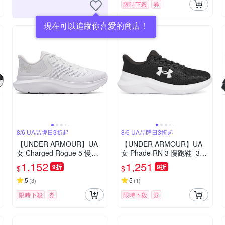
限時下殺
券
現在可以追蹤你喜愛的商店！
8/6 UA品牌日3折起
8/6 UA品牌日3折起
【UNDER ARMOUR】UA
【UNDER ARMOUR】UA
女 Charged Rogue 5 慢跑
女 Phade RN 3 慢跑鞋_302
鞋_3028262-100
8259-001
1,152
1,251
9折
9折
$
$
5
5
(
3
)
(
1
)
限時下殺
券
限時下殺
券