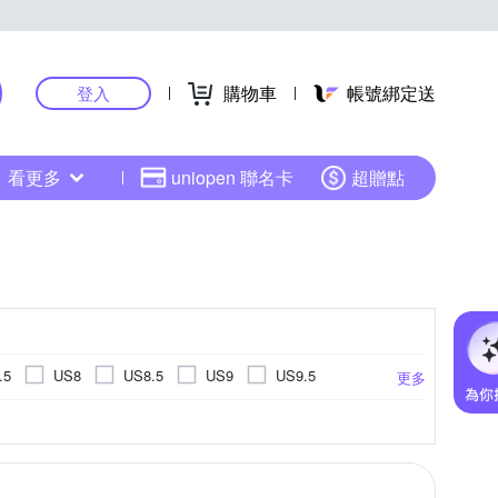
購物車
帳號綁定送
登入
看更多
uniopen 聯名卡
超贈點
.5
US8
US8.5
US9
US9.5
更多
US14.5
US15
EU34
EU35
EU45
EU46
UK3
UK3.5
UK4