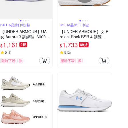
8/6 UA品牌日3折起
8/6 UA品牌日3折起
【UNDER ARMOUR】UA
【UNDER ARMOUR】女 P
女 Aurora 3 訓練鞋_60007
roject Rock BSR 4 訓練鞋
60-100
運動鞋_3027345-100
1,161
1,733
9折
89折
$
$
5
5
(
1
)
(
2
)
限時下殺
券
限時下殺
券