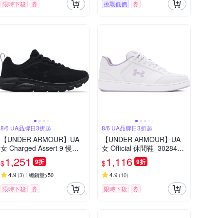
限時下殺
券
挑戰低價
券
8/6 UA品牌日3折起
8/6 UA品牌日3折起
【UNDER ARMOUR】UA
【UNDER ARMOUR】UA
女 Charged Assert 9 慢跑
女 Official 休閒鞋_3028487
鞋_3024591-002
-100
1,251
1,116
9折
9折
$
$
4.9
4.9
(
3
)
總銷量>50
(
10
)
限時下殺
券
限時下殺
券