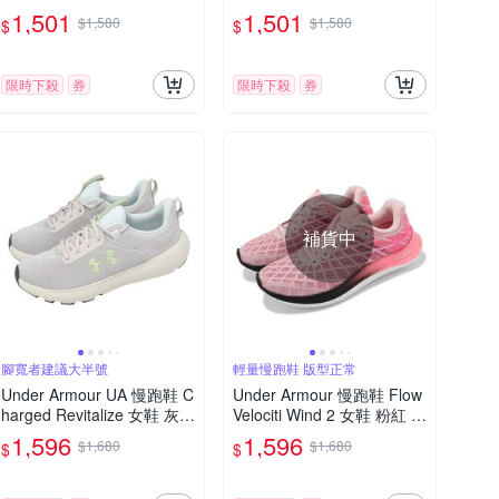
織 輕量 緩衝 運動鞋 UA 30
緩衝 編織 運動鞋 UA 30240
1,501
1,501
$1,580
$1,580
$
$
24017105
17010
限時下殺
券
限時下殺
券
補貨中
腳寬者建議大半號
輕量慢跑鞋 版型正常
Under Armour UA 慢跑鞋 C
Under Armour 慢跑鞋 Flow
harged Revitalize 女鞋 灰
Velociti Wind 2 女鞋 粉紅 黑
白 緩震 運動鞋 302668310
輕量 漸層 緩震 運動鞋 UA 3
1,596
1,596
$1,680
$1,680
$
$
4
024911601