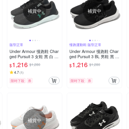
補貨中
補貨中
版型正常
慢跑運動鞋 版型正常
Under Armour 慢跑鞋 Char
Under Armour 慢跑鞋 Char
ged Pursuit 3 女鞋 黑 白 輕
ged Pursuit 3 BL 男鞋 黑 白
量 緩震 路跑 運動鞋 UA 30
緩震 運動鞋 UA 302652300
1,216
1,216
$1,280
$1,280
$
$
24889105
1
4.7
(
1
)
限時下殺
券
限時下殺
券
補貨中