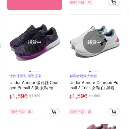
限時下殺
券
補貨中
補貨中
慢跑運動鞋 版型正常
腳寬者建議大半號
Under Armour 慢跑鞋 Char
Under Armour Charged Pu
ged Pursuit 3 紫 女鞋 輕量
rsuit 3 Tech 女鞋 白 黑粉 路
緩震 路跑 運動鞋 UA 30248
跑 運動鞋 UA 支撐 302543
1,596
1,596
$1,680
$1,680
$
$
89500
0102
限時下殺
券
限時下殺
券