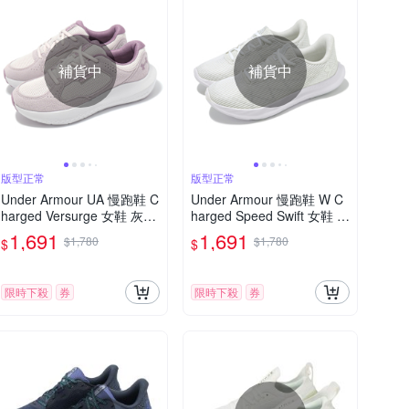
補貨中
補貨中
版型正常
版型正常
Under Armour UA 慢跑鞋 C
Under Armour 慢跑鞋 W C
harged Versurge 女鞋 灰紫
harged Speed Swift 女鞋 白
運動鞋 緩震 回彈 UA 30284
灰 緩震 透氣 運動鞋 UA 30
1,691
1,691
$1,780
$1,780
$
$
06289
27006102
限時下殺
券
限時下殺
券