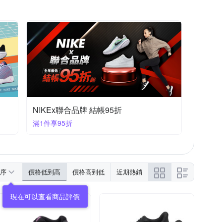
NIKEx聯合品牌 結帳95折
滿1件享95折
序
價格低到高
價格高到低
近期熱銷