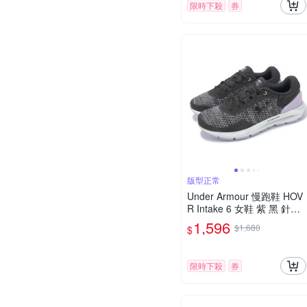
限時下殺
券
版型正常
Under Armour 慢跑鞋 HOV
R Intake 6 女鞋 紫 黑 針織
緩震 運動鞋 UA 302614110
1,596
$1,680
$
2
限時下殺
券