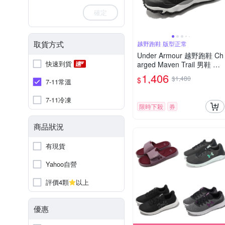
確定
取貨方式
越野跑鞋 版型正常
Under Armour 越野跑鞋 Ch
快速到貨
arged Maven Trail 男鞋 黑
灰 緩震 運動鞋 UA 302614
1,406
$1,480
$
7-11常溫
3101
7-11冷凍
限時下殺
券
商品狀況
有現貨
Yahoo自營
評價4顆
以上
優惠