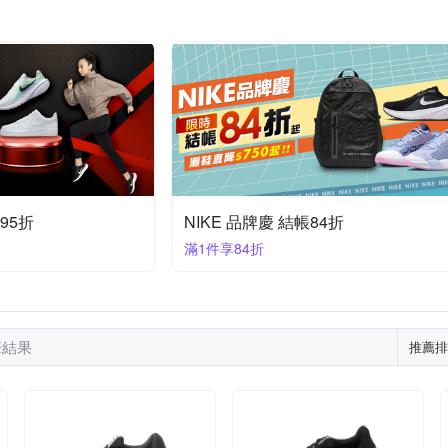
95折
NIKE 品牌慶 結帳84折
滿1件享84折
 筆結果
推薦排