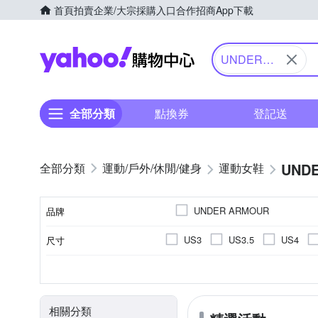
首頁
拍賣
企業/大宗採購入口
合作招商
App下載
Yahoo購物中心
UNDER
ARMOUR
全部分類
點換券
登記送
UND
運動/戶外/休閒/健身
運動女鞋
UNDER ARMOUR
品牌
US3
US3.5
US4
尺寸
品牌名稱
US10
US10.5
US11
依吊牌標示
女
依吊牌標示
慢跑鞋
正常
依吊牌標示
男
偏小
休閒鞋
網布
內裡材質
適用性別
鞋墊材質
款式
版型
鞋面材質
EU36
EU37
EU38
相關分類
UK4.5
UK5
UK5.5