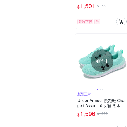
震 回彈 運動鞋 路跑 UA 30
1,501
$1,580
$
26179600
限時下殺
券
補貨中
版型正常
Under Armour 慢跑鞋 Char
ged Assert 10 女鞋 湖水綠
黑 緩震 穩定 運動鞋 UA 30
1,596
$1,680
$
26179300