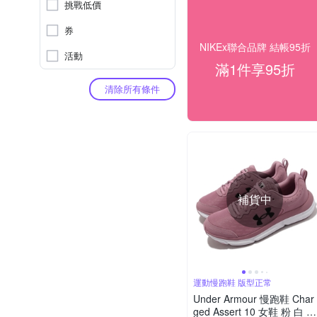
挑戰低價
券
NIKEx聯合品牌 結帳95折
活動
滿1件享95折
清除所有條件
補貨中
運動慢跑鞋 版型正常
Under Armour 慢跑鞋 Char
ged Assert 10 女鞋 粉 白 緩