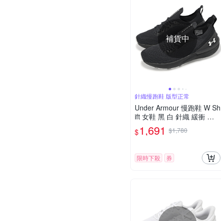
補貨中
針織慢跑鞋 版型正常
Under Armour 慢跑鞋 W Sh
ift 女鞋 黑 白 針織 緩衝 運
動鞋 UA 3027777004
1,691
$1,780
$
限時下殺
券