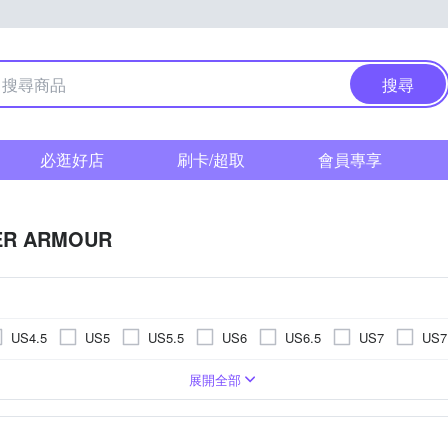
搜尋
必逛好店
刷卡/超取
會員專享
ER ARMOUR
US4.5
US5
US5.5
US6
US6.5
US7
US7
US11.5
US12
US12.5
US13
US13.5
US14
展開全部
EU39
EU40
EU41
EU42
EU43
EU44
UK6
UK6.5
UK7
UK7.5
UK8
UK8.5