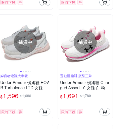
限時下殺
券
限時下殺
券
補貨中
補貨中
腳寬者建議大半號
運動慢跑鞋 版型正常
Under Armour 慢跑鞋 HOV
Under Armour 慢跑鞋 Char
R Turbulence LTD 女鞋 灰
ged Assert 10 女鞋 白 粉 緩
粉紅 緩衝 支撐 UA 運動鞋 3
震 回彈 運動鞋 路跑 UA 30
1,596
1,691
$1,680
$1,780
$
$
026144103
26179102
限時下殺
券
限時下殺
券