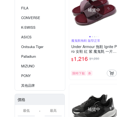
FILA
補貨中
CONVERSE
K-SWISS
ASICS
魔鬼氈拖鞋 版型正常
Under Armour 拖鞋 Ignite P
Onitsuka Tiger
ro 女鞋 紅 紫 魔鬼氈 一片拖
舒適 UA 3026027601
Palladium
1,216
$1,280
$
MIZUNO
限時下殺
券
PONY
其他品牌
價格
補貨中
-