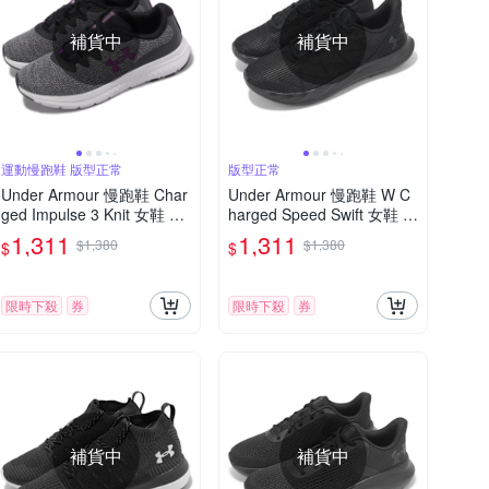
補貨中
補貨中
運動慢跑鞋 版型正常
版型正常
Under Armour 慢跑鞋 Char
Under Armour 慢跑鞋 W C
ged Impulse 3 Knit 女鞋 灰
harged Speed Swift 女鞋 黑
紫 針織鞋面 緩震 運動鞋 U
全黑 運動鞋 UA 302700600
1,311
1,311
$1,380
$1,380
$
$
A 3026686103
2
限時下殺
券
限時下殺
券
補貨中
補貨中