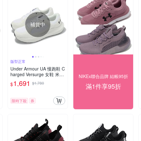
補貨中
版型正常
Under Armour UA 慢跑鞋 C
harged Versurge 女鞋 米白
NIKEx聯合品牌 結帳95折
運動鞋 緩震 回彈 30284061
1,691
$1,780
$
滿1件享95折
03
限時下殺
券