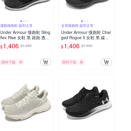
運動慢跑鞋 版型正常
全黑慢跑鞋 版型正常
Under Armour 慢跑鞋 Sling
Under Armour 慢跑鞋 Char
flex Rise 女鞋 黑 路跑 透氣
ged Rogue 5 女鞋 黑 緩衝
針織 緩震 運動鞋 UA 30000
透氣 全黑 運動鞋 UA 30282
1,406
1,406
$1,480
$1,480
$
$
96001
62002
限時下殺
券
限時下殺
券