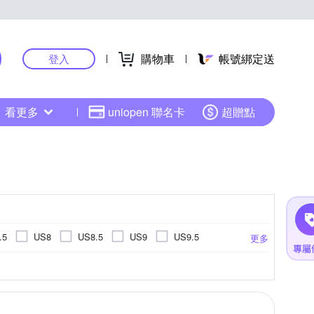
購物車
帳號綁定送
登入
看更多
uniopen 聯名卡
超贈點
.5
US8
US8.5
US9
US9.5
更多
US14.5
US15
EU34
EU35
EU45
EU46
UK3
UK3.5
UK4