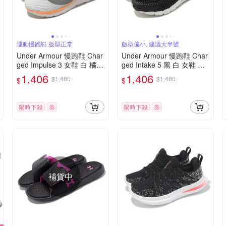
運動慢跑鞋 版型正常
版型偏小, 建議大半號
Under Armour 慢跑鞋 Char
Under Armour 慢跑鞋 Char
ged Impulse 3 女鞋 白 橘
ged Intake 5 黑 白 女鞋 透
運動鞋 緩震 路跑 UA 30254
氣 緩震 運動鞋 UA 302356
1,406
1,406
$1,480
$1,480
$
$
27100
4001
限時下殺
券
限時下殺
券
補貨中