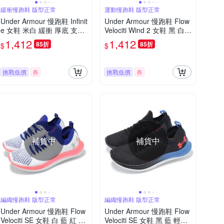
緩衝慢跑鞋 版型正常
運動慢跑鞋 版型正常
Under Armour 慢跑鞋 Infinit
Under Armour 慢跑鞋 Flow
e 女鞋 米白 緩衝 厚底 支撐
Velociti Wind 2 女鞋 黑 白
運動鞋 UA 3027524200
路跑 UA 輕量 運動鞋 內建
1,412
1,412
85折
85折
$
$
晶片 3025662003
挑戰低價
券
挑戰低價
券
補貨中
補貨中
編織慢跑鞋 版型正常
編織慢跑鞋 版型正常
Under Armour 慢跑鞋 Flow
Under Armour 慢跑鞋 Flow
Velociti SE 女鞋 白 藍 紅 編
Velociti SE 女鞋 黑 藍 輕量