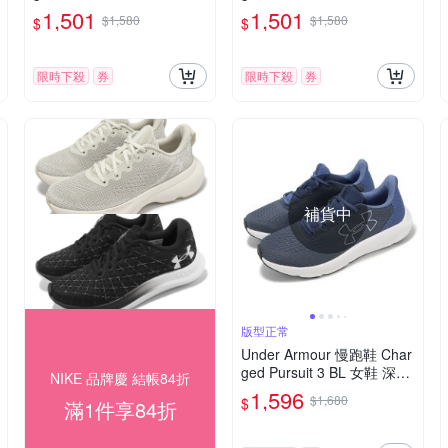
紅 緩震 透氣 運動鞋 UA 30
透氣 全黑 運動鞋 UA 30282
1,501
1,501
$1,580
$1,580
$
$
26523106
61002
限時下殺
券
限時下殺
券
補貨中
版型正常
Under Armour 慢跑鞋 Char
ged Pursuit 3 BL 女鞋 深灰
NIKE 品牌慶 結帳84折
紫 緩震 運動鞋 UA 302652
1,596
$1,680
$
滿1件享84折
3107