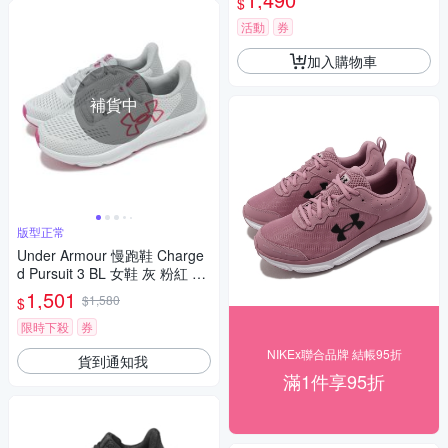
$
活動
券
加入購物車
補貨中
版型正常
Under Armour 慢跑鞋 Charge
d Pursuit 3 BL 女鞋 灰 粉紅 緩
震 透氣 運動鞋 UA 302652310
1,501
$1,580
$
6
限時下殺
券
NIKEx聯合品牌 結帳95折
貨到通知我
滿1件享95折