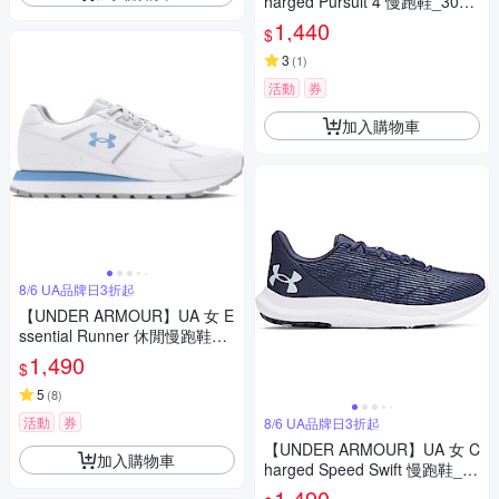
harged Pursuit 4 慢跑鞋_3028
261-101
1,440
$
3
(
1
)
活動
券
加入購物車
8/6 UA品牌日3折起
【UNDER ARMOUR】UA 女 E
ssential Runner 休閒慢跑鞋_3
028409-104
1,490
$
5
(
8
)
活動
券
8/6 UA品牌日3折起
【UNDER ARMOUR】UA 女 C
加入購物車
harged Speed Swift 慢跑鞋_30
27006-403
1,490