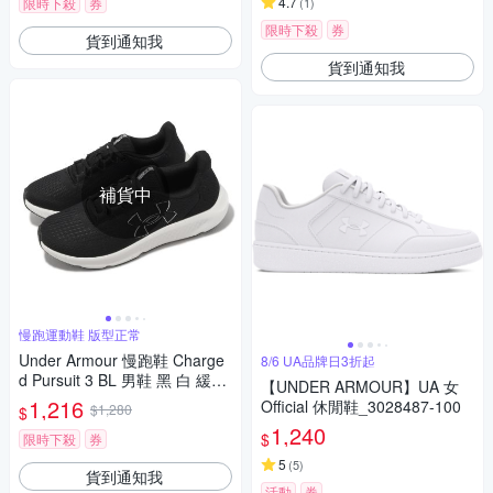
4.7
限時下殺
券
(
1
)
限時下殺
券
貨到通知我
貨到通知我
補貨中
慢跑運動鞋 版型正常
Under Armour 慢跑鞋 Charge
8/6 UA品牌日3折起
d Pursuit 3 BL 男鞋 黑 白 緩震
【UNDER ARMOUR】UA 女
運動鞋 UA 3026523001
1,216
Official 休閒鞋_3028487-100
$1,280
$
1,240
$
限時下殺
券
5
(
5
)
貨到通知我
活動
券