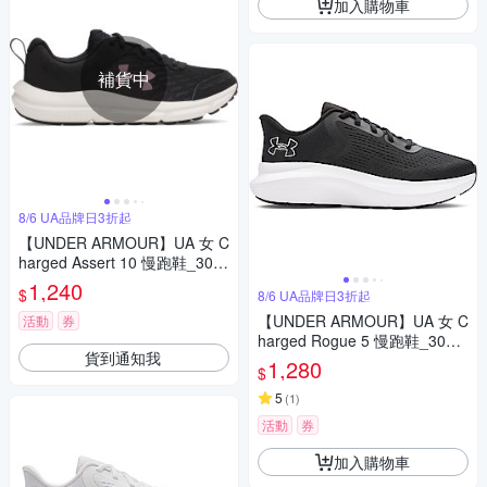
加入購物車
補貨中
8/6 UA品牌日3折起
【UNDER ARMOUR】UA 女 C
harged Assert 10 慢跑鞋_302
6179-006
1,240
$
8/6 UA品牌日3折起
【UNDER ARMOUR】UA 女 C
活動
券
harged Rogue 5 慢跑鞋_3028
貨到通知我
262-001
1,280
$
5
(
1
)
活動
券
加入購物車