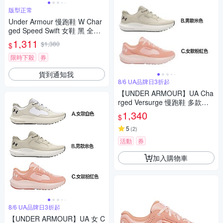
版型正常
Under Armour 慢跑鞋 W Char
ged Speed Swift 女鞋 黑 全黑
運動鞋 UA 3027006002
1,311
$1,380
$
限時下殺
券
貨到通知我
8/6 UA品牌日3折起
【UNDER ARMOUR】UA Cha
rged Versurge 慢跑鞋 多款任
選
1,340
$
5
(
2
)
活動
券
加入購物車
8/6 UA品牌日3折起
【UNDER ARMOUR】UA 女 C