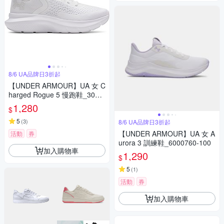
8/6 UA品牌日3折起
【UNDER ARMOUR】UA 女 C
harged Rogue 5 慢跑鞋_3028
262-100
1,280
$
5
(
3
)
8/6 UA品牌日3折起
【UNDER ARMOUR】UA 女 A
活動
券
urora 3 訓練鞋_6000760-100
加入購物車
1,290
$
5
(
1
)
活動
券
加入購物車