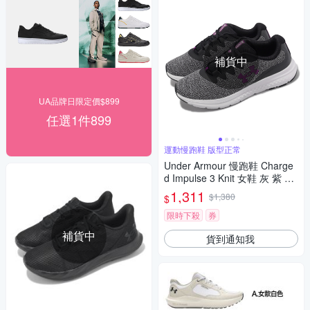
補貨中
UA品牌日限定價$899
任選1件899
運動慢跑鞋 版型正常
Under Armour 慢跑鞋 Charge
d Impulse 3 Knit 女鞋 灰 紫 針
織鞋面 緩震 運動鞋 UA 30266
1,311
$1,380
$
86103
限時下殺
券
補貨中
貨到通知我