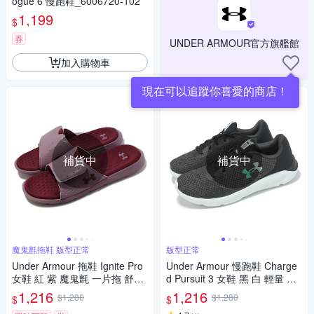
ogue 6 慢跑鞋_6006720-102
1,199
$
券
UNDER ARMOUR官方旗艦館
加入購物車
現在可以追蹤你喜愛的商店！
補貨中
補貨中
魔鬼氈拖鞋 版型正常
版型正常
Under Armour 拖鞋 Ignite Pro
Under Armour 慢跑鞋 Charge
女鞋 紅 紫 魔鬼氈 一片拖 舒適
d Pursuit 3 女鞋 黑 白 輕量 緩
UA 3026027601
震 路跑 運動鞋 UA 302488910
1,216
1,216
$1,280
$1,280
$
$
5