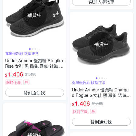
加入購物車
補貨中
補貨中
運動慢跑鞋 版型正常
Under Armour 慢跑鞋 Slingflex
Rise 女鞋 黑 路跑 透氣 針織 緩
震 運動鞋 UA 3000096001
1,406
$1,480
$
限時下殺
券
全黑慢跑鞋 版型正常
Under Armour 慢跑鞋 Charge
貨到通知我
d Rogue 5 女鞋 黑 緩衝 透氣
全黑 運動鞋 UA 3028262002
1,406
$1,480
$
限時下殺
券
貨到通知我
補貨中