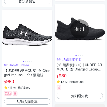
貨到通知我
補貨中
8/6 UA品牌日3折起
(8/6領券價$930)【UNDER AR
8/6 UA品牌日3折起
MOUR】女 Charged Escape 4
【UNDER ARMOUR】女 Char
Knit 慢跑鞋 運動鞋_3026526-0
980
ged Impulse 3 Knit 慢跑鞋 運
$
01
動鞋_3026686-001
980
$
4.6
(
7
)
總銷量>100
4.8
(
9
)
總銷量>50
券
活動
券
貨到通知我
加入購物車