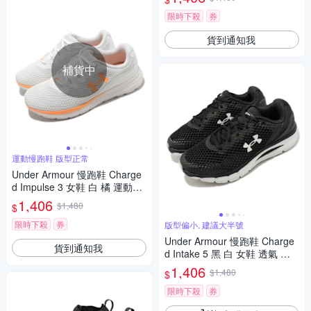
限時下殺
券
貨到通知我
補貨中
運動慢跑鞋 版型正常
Under Armour 慢跑鞋 Charge
d Impulse 3 女鞋 白 橘 運動鞋
緩震 路跑 UA 3025427100
1,406
$1,480
$
限時下殺
券
版型偏小, 建議大半號
Under Armour 慢跑鞋 Charge
貨到通知我
d Intake 5 黑 白 女鞋 透氣 緩
震 運動鞋 UA 3023564001
1,406
$1,480
$
限時下殺
券