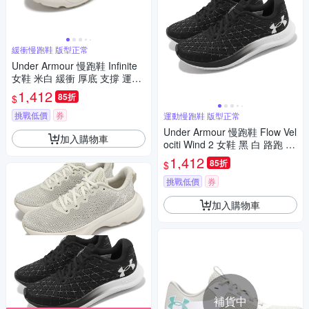
緩衝慢跑鞋 版型正常
Under Armour 慢跑鞋 Infinite
女鞋 米白 緩衝 厚底 支撐 運動
鞋 UA 3027524200
1,412
85折
$
挑戰低價
券
運動慢跑鞋 版型正常
Under Armour 慢跑鞋 Flow Vel
加入購物車
ociti Wind 2 女鞋 黑 白 路跑 U
A 輕量 運動鞋 內建晶片 30256
1,412
85折
$
62003
挑戰低價
券
加入購物車
補貨中