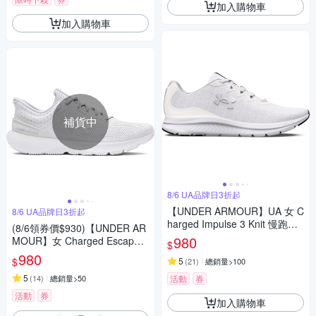
加入購物車
加入購物車
補貨中
8/6 UA品牌日3折起
【UNDER ARMOUR】UA 女 C
8/6 UA品牌日3折起
harged Impulse 3 Knit 慢跑鞋_
(8/6領券價$930)【UNDER AR
3026686-100
980
MOUR】女 Charged Escape 4
$
Knit 慢跑鞋 運動鞋_3026526-1
980
$
5
(
21
)
總銷量>100
04
5
(
14
)
總銷量>50
活動
券
活動
券
加入購物車