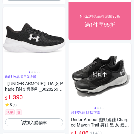
NIKEx聯合品牌 結帳95折
滿1件享95折
補貨中
8/6 UA品牌日3折起
【UNDER ARMOUR】UA 女 P
hade RN 3 慢跑鞋_3028259-0
01
1,390
$
5
(
1
)
活動
券
越野跑鞋 版型正常
Under Armour 越野跑鞋 Charg
加入購物車
ed Maven Trail 男鞋 黑 灰 緩震
運動鞋 UA 3026143101
1,406
$1,480
$