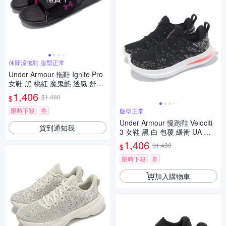
休閒涼拖鞋 版型正常
Under Armour 拖鞋 Ignite Pro
女鞋 黑 桃紅 魔鬼氈 透氣 舒適
UA 3026027002
1,406
$1,480
$
限時下殺
券
版型正常
Under Armour 慢跑鞋 Velociti
貨到通知我
3 女鞋 黑 白 包覆 緩衝 UA 運
動鞋 3026124004
1,406
$1,480
$
限時下殺
券
加入購物車