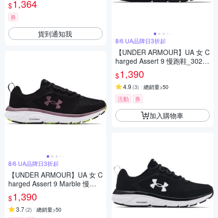
1,364
$
券
貨到通知我
8/6 UA品牌日3折起
【UNDER ARMOUR】UA 女 C
harged Assert 9 慢跑鞋_3024
591-002
1,390
$
4.9
(
3
)
總銷量>50
活動
券
加入購物車
8/6 UA品牌日3折起
【UNDER ARMOUR】UA 女 C
harged Assert 9 Marble 慢跑
鞋_3024853-002
1,390
$
3.7
(
2
)
總銷量>50