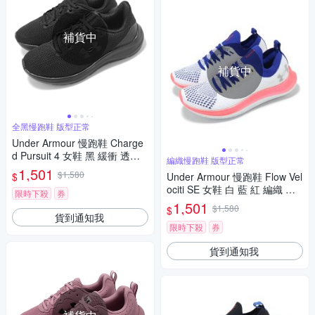
補貨中
補貨中
全黑慢跑鞋 版型正常
Under Armour 慢跑鞋 Charge
d Pursuit 4 女鞋 黑 緩衝 透氣
編織慢跑鞋 版型正常
全黑 運動鞋 UA 3028261002
1,501
$1,580
$
Under Armour 慢跑鞋 Flow Vel
ociti SE 女鞋 白 藍 紅 編織 輕
限時下殺
券
量 緩衝 運動鞋 UA 302401710
1,501
$1,580
$
5
貨到通知我
限時下殺
券
貨到通知我