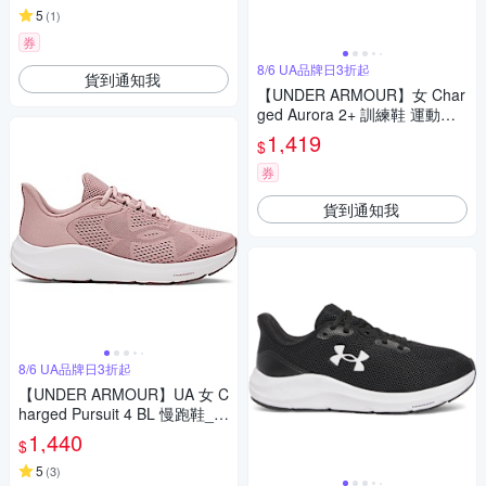
5
(
1
)
券
8/6 UA品牌日3折起
貨到通知我
【UNDER ARMOUR】女 Char
ged Aurora 2+ 訓練鞋 運動鞋_
3025238-005
1,419
$
券
貨到通知我
8/6 UA品牌日3折起
【UNDER ARMOUR】UA 女 C
harged Pursuit 4 BL 慢跑鞋_6
000598-673
1,440
$
5
(
3
)