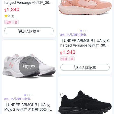
harged Versurge 慢跑鞋_3028
406-103
1,340
$
5
(
1
)
活動
券
加入購物車
8/6 UA品牌日3折起
【UNDER ARMOUR】UA 女 C
harged Versurge 慢跑鞋_3028
406-600
1,340
$
活動
券
補貨中
加入購物車
8/6 UA品牌日3折起
【UNDER ARMOUR】UA 女
Mojo 2 慢跑鞋 運動鞋 302413
1-112