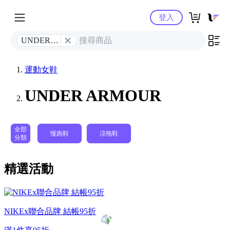
Yahoo購物中心
登入
UNDER
ARMOUR
運動女鞋
UNDER ARMOUR
全部
慢跑鞋
涼拖鞋
分類
精選活動
NIKEx聯合品牌 結帳95折