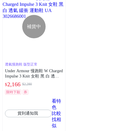
補貨中
透氣慢跑鞋 版型正常
Under Armour 慢跑鞋 W Charged
Impulse 3 Knit 女鞋 黑 白 透氣
緩衝 運動鞋 UA 3026686001
2,166
$2,280
$
限時下殺
券
看特
色
比較
貨到通知我
找相
似