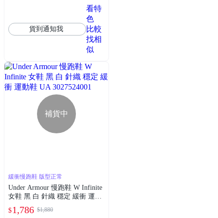
看特
色
比較
貨到通知我
找相
似
補貨中
緩衝慢跑鞋 版型正常
Under Armour 慢跑鞋 W Infinite
女鞋 黑 白 針織 穩定 緩衝 運動
鞋 UA 3027524001
1,786
$1,880
$