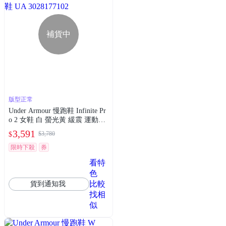
補貨中
版型正常
Under Armour 慢跑鞋 Infinite Pr
o 2 女鞋 白 螢光黃 緩震 運動鞋
UA 3028177102
3,591
$3,780
$
限時下殺
券
看特
色
比較
貨到通知我
找相
似