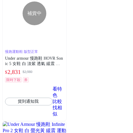
補貨中
慢跑運動鞋 版型正常
Under armour 慢跑鞋 HOVR Son
ic 5 女鞋 白 淡紫 透氣 緩震 網
布 運動鞋 UA 3024906102
2,831
$2,980
$
限時下殺
券
看特
色
比較
貨到通知我
找相
似