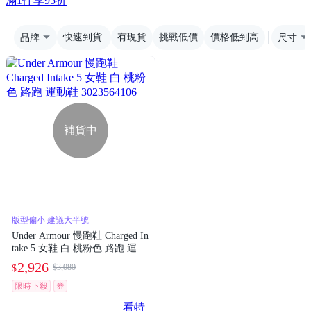
滿1件享95折
品牌
快速到貨
有現貨
挑戰低價
價格低到高
尺寸
補貨中
版型偏小 建議大半號
Under Armour 慢跑鞋 Charged In
take 5 女鞋 白 桃粉色 路跑 運動
鞋 3023564106
2,926
$3,080
$
限時下殺
券
看特