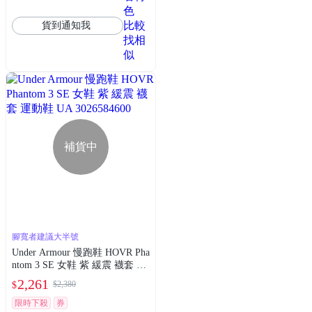
色
比較
貨到通知我
找相
似
補貨中
腳寬者建議大半號
Under Armour 慢跑鞋 HOVR Pha
ntom 3 SE 女鞋 紫 緩震 襪套 運
動鞋 UA 3026584600
2,261
$2,380
$
限時下殺
券