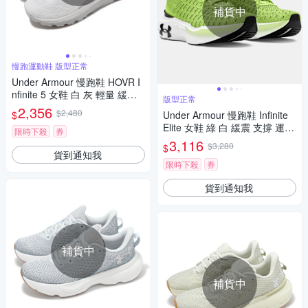
補貨中
慢跑運動鞋 版型正常
Under Armour 慢跑鞋 HOVR I
nfinite 5 女鞋 白 灰 輕量 緩震
版型正常
路跑 運動鞋 UA 3026550103
2,356
$2,480
$
Under Armour 慢跑鞋 Infinite
Elite 女鞋 綠 白 緩震 支撐 運動
限時下殺
券
鞋 UA 3027199301
3,116
$3,280
$
貨到通知我
限時下殺
券
貨到通知我
補貨中
補貨中