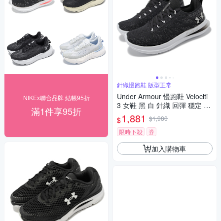
針織慢跑鞋 版型正常
Under Armour 慢跑鞋 Velociti
NIKEx聯合品牌 結帳95折
3 女鞋 黑 白 針織 回彈 穩定 Fl
滿1件享95折
ow 路跑 運動鞋 UA 30261240
1,881
$1,980
$
02
限時下殺
券
加入購物車