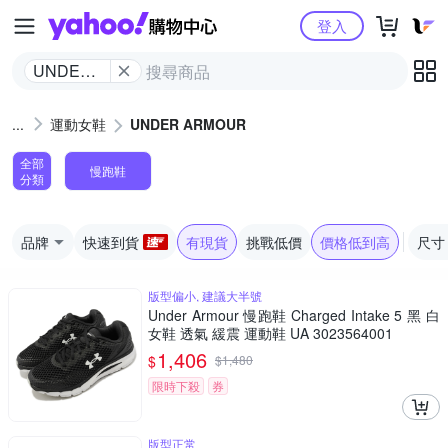
Yahoo購物中心
登入
UNDER
ARMOUR
運動女鞋
UNDER ARMOUR
全部
慢跑鞋
分類
品牌
快速到貨
有現貨
挑戰低價
價格低到高
尺寸
版型偏小, 建議大半號
Under Armour 慢跑鞋 Charged Intake 5 黑 白
女鞋 透氣 緩震 運動鞋 UA 3023564001
1,406
$
$
1,480
限時下殺
券
版型正常