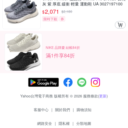
灰 紫 厚底 緩衝 輕量 運動鞋 UA 3027197100
2,071
$
$
2,180
限時下殺
券
NIKE 品牌慶 結帳84折
滿1件享84折
Yahoo台灣電子商務 版權所有 © 2026 服務條款(
更新
)
客服中心
|
關於我們
|
購物須知
網路安全
|
隱私權
|
分類地圖