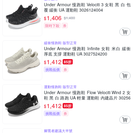
Under Armour 慢跑鞋 Velociti 3 女鞋 黑 白 包
覆 緩衝 UA 運動鞋 3026124004
1,406
$
$
1,480
限時下殺
券
緩衝慢跑鞋 版型正常
Under Armour 慢跑鞋 Infinite 女鞋 米白 緩衝
厚底 支撐 運動鞋 UA 3027524200
1,412
$
85折
挑戰低價
券
運動慢跑鞋 版型正常
Under Armour 慢跑鞋 Flow Velociti Wind 2 女
鞋 黑 白 路跑 UA 輕量 運動鞋 內建晶片 30256
62003
1,412
$
85折
挑戰低價
券
腳寬者建議大半號